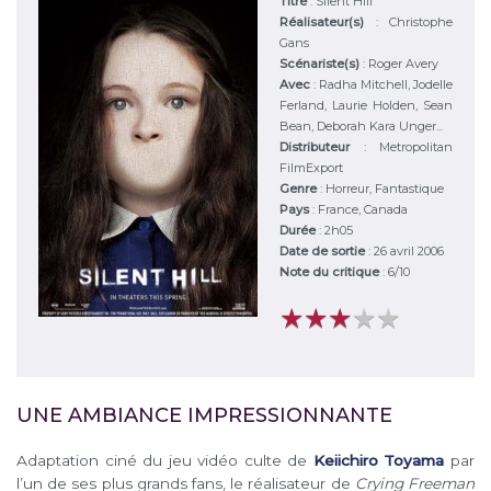
Titre
:
Silent Hill
Réalisateur(s)
:
Christophe
Gans
Scénariste(s)
:
Roger Avery
Avec
:
Radha Mitchell, Jodelle
Ferland, Laurie Holden, Sean
Bean, Deborah Kara Unger...
Distributeur
:
Metropolitan
FilmExport
Genre
:
Horreur, Fantastique
Pays
:
France, Canada
Durée
:
2h05
Date de sortie
: 26 avril 2006
Note du critique
:
6
/
10
★
★
★
★
★
★
★
★
★
★
UNE AMBIANCE IMPRESSIONNANTE
Adaptation ciné du jeu vidéo culte de
Keiichiro Toyama
par
l’un de ses plus grands fans, le réalisateur de
Crying Freeman