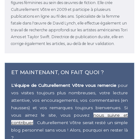
figures féminines au sein des œuvres de fiction. Elle crée
Culturellement Vôtre en 2009 et participe à plusieurs
publications en ligne au fil des ans. Spécialiste de la femme
fatale dans l'œuvre de David Lynch, elle effectue également un
travail de recherche approfondi sur les artistes américaines Tori
Amos et Taylor Swift. Directrice de publication du site, elle en
corrige également les articles, au-delà de leur validation.
ET MAINTENANT, ON FAIT QUOI ?
L'équipe de Culturellement Vôtre vous remercie
pour
vos visites toujours plus nombreuses, votre lecture
attentive, vos encouragements, vos commentaires (en
hausses) et vos remarques toujours bienvenues. Si
vous aimez le site, vous pouvez
nous suivre et
contribuer
: Culturellement Vôtre serait resté un simple
blog personnel sans vous ! Alors, pourquoi en rester là
?