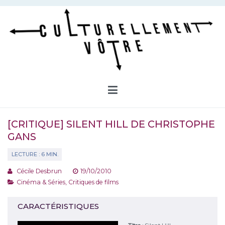
Aller
au
contenu
Culturellement Vôtre
Webzine Culturel
[CRITIQUE] SILENT HILL DE CHRISTOPHE
GANS
Cécile Desbrun
19/10/2010
Cinéma & Séries
,
Critiques de films
CARACTÉRISTIQUES