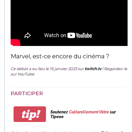
Marvel, est-ce encore du cinéma ?
Ce débat a eu lieu le 15 janvier 2023 sur
twitch.tv
! Regardez-le
sur
YouTube
.
PARTICIPER
tip!
Soutenez
Culturellement Vôtre
sur
Tipeee