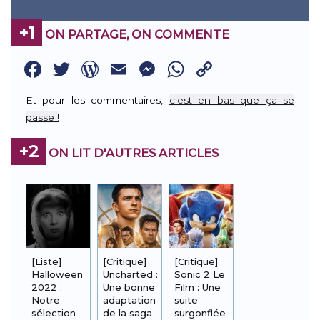
+1
ON PARTAGE, ON COMMENTE
Facebook
Twitter
WordPress
Email
Messenger
WhatsApp
Copy
Link
Et pour les commentaires,
c'est en bas que ça se
passe !
+2
ON LIT D'AUTRES ARTICLES
[Liste]
[Critique]
[Critique]
Halloween
Uncharted :
Sonic 2 Le
2022 :
Une bonne
Film : Une
Notre
adaptation
suite
sélection
de la saga
surgonflée