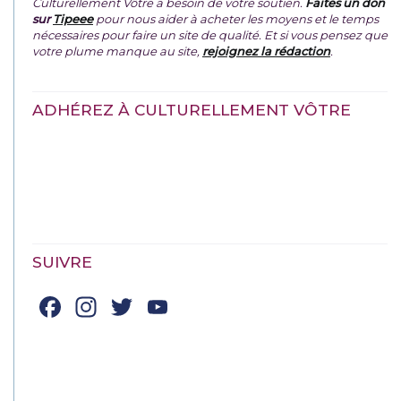
Culturellement Vôtre a besoin de votre soutien.
Faites un don
sur
Tipeee
pour nous aider à acheter les moyens et le temps
nécessaires pour faire un site de qualité. Et si vous pensez que
votre plume manque au site,
rejoignez la rédaction
.
ADHÉREZ À CULTURELLEMENT VÔTRE
SUIVRE
Facebook
Instagram
Twitter
YouTube
Channel