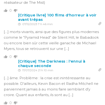
réalisateur de The Mist)
0
[Critique livre] 100 films d'horreur à voir
avant trépas
07/12/2023 7 h 46 min
[…] morts-vivants, ainsi que des figures plus modernes
comme le “Pyramid Head” de Silent Hill, le Babadook
ou encore bien sûr cette vieille ganache de Michael
Myers, tous se retrouvent sur une […]
0
[Critique] The Darkness : l'ennui à
chaque seconde
17/07/2024 21 h 10 min
[…] âme. Problème : la crise est inintéressante au
possible. D’ailleurs, Kevin Bacon et Radha Mitchell ne
parviennent jamais à au moins faire semblant d’y
croire. Quant aux enfants, ils sont au […]
0