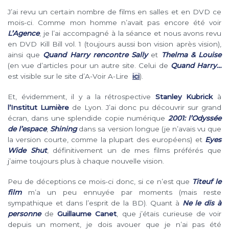
J’ai revu un certain nombre de films en salles et en DVD ce
mois-ci. Comme mon homme n’avait pas encore été voir
L’Agence
, je l’ai accompagné à la séance et nous avons
revu
en DVD Kill Bill vol. 1 (toujours aussi bon vision après vision),
ainsi que
Quand Harry rencontre Sally
et
Thelma & Louise
(en vue
d’articles pour un autre site. Celui de
Quand Harry…
est visible sur le site d’A-Voir A-Lire
ici
).
Et, évidemment, il y a la rétrospective
Stanley Kubrick
à
l’Institut Lumière
de Lyon. J’ai donc pu découvrir sur grand
écran, dans une splendide copie numérique
2001: l’Odyssée
de l’espace
,
Shining
dans sa version longue (je n’avais vu que
la version courte, comme la plupart des européens) et
Eyes
Wide Shut
, définitivement un de mes films préférés que
j’aime toujours plus à chaque nouvelle vision.
Peu de déceptions ce mois-ci donc, si ce n’est que
Titeuf le
film
m’a un peu ennuyée par moments (mais reste
sympathique et dans l’esprit de la BD). Quant à
Ne le dis à
personne
de
Guillaume Canet
, que j’étais curieuse de voir
depuis un moment, je dois avouer que je n’ai pas été