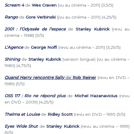
Scream 4
de
Wes Craven
(vu au cinéma –
2011) (3,5/5)
Rango
de
Gore Verbinski
((vu au cinéma – 2011) (4,25/5)
2001 : l’Odyssée de l’espace
de
Stanley Kubrick
(revu au
cinéma – 1968) (5/5)
L’Agence
de
George Nolfi
(revu au
cinéma – 2011) (3,25/5)
Shining
de
Stanley Kubrick
(version longue) (vu au cinéma –
1980) (4,75/5)
Quand Harry rencontre Sally
de
Rob Reiner
(revu en DVD –
1989)
(5/5)
OSS 117 : Rio ne répond plus
de
Michel Hazanavicius
(revu
en DVD – 2009) (4,25/5)
Thelma et Louise
de
Ridley Scott
(revu en DVD – 1991) (5/5)
Eyes Wide Shut
de
Stanley Kubrick
(revu au cinéma – 1999)
(5/5)