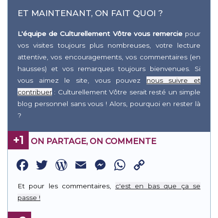
ET MAINTENANT, ON FAIT QUOI ?
L'équipe de Culturellement Vôtre vous remercie
pour
vos visites toujours plus nombreuses, votre lecture
attentive, vos encouragements, vos commentaires (en
hausses) et vos remarques toujours bienvenues. Si
vous aimez le site, vous pouvez
nous suivre et
contribuer
: Culturellement Vôtre serait resté un simple
blog personnel sans vous ! Alors, pourquoi en rester là
?
+1
ON PARTAGE, ON COMMENTE
Facebook
Twitter
WordPress
Email
Messenger
WhatsApp
Copy
Link
Et pour les commentaires,
c'est en bas que ça se
passe !