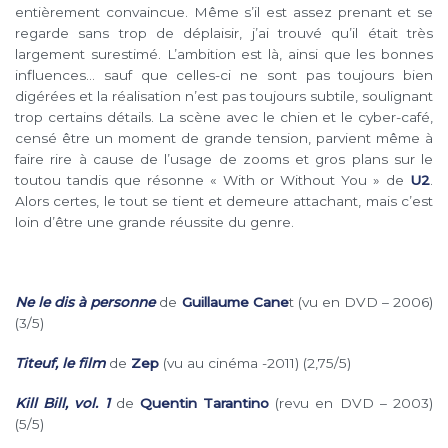
entièrement convaincue. Même
s’il est assez prenant et se
regarde sans trop de déplaisir, j’ai trouvé qu’il était très
largement surestimé. L’ambition est là, ainsi que les bonnes
influences… sauf que celles-ci ne sont pas
toujours bien
digérées et la réalisation n’est pas toujours subtile, soulignant
trop certains détails. La scène avec le chien et le cyber-café,
censé être un moment de grande tension, parvient
même à
faire rire à cause de l’usage de zooms et gros plans sur le
toutou tandis que résonne « With or Without You » de
U2
.
Alors certes, le tout se tient et demeure attachant,
mais c’est
loin d’être une grande réussite du genre.
Ne le dis à personne
de
Guillaume Cane
t (vu en DVD – 2006)
(3/5)
Titeuf, le film
de
Zep
(vu au cinéma
-2011) (2,75/5)
Kill Bill, vol. 1
de
Quentin Tarantino
(revu en DVD – 2003)
(5/5)