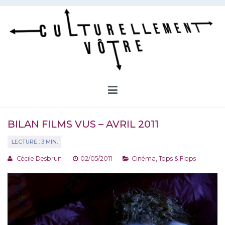
Aller
au
contenu
Culturellement Vôtre
Webzine Culturel
BILAN FILMS VUS – AVRIL 2011
Cécile Desbrun
02/05/2011
Cinéma
,
Tops & Flops