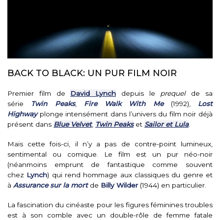
BACK TO BLACK: UN PUR FILM NOIR
Premier film de
David Lynch
depuis le
prequel
de sa
série
Twin Peaks
,
Fire Walk With Me
(1992),
Lost
Highway
plonge intensément dans l’univers du film noir déjà
présent dans
Blue Velvet
,
Twin Peaks
et
Sailor et Lula
.
Mais cette fois-ci, il n’y a pas de contre-point lumineux,
sentimental ou comique. Le film est un pur néo-noir
(néanmoins emprunt de fantastique comme souvent
chez
Lynch
) qui rend hommage aux classiques du genre et
à
Assurance sur la mort
de
Billy Wilder
(1944) en particulier.
La fascination du cinéaste pour les figures féminines troubles
est à son comble avec un double-rôle de femme fatale