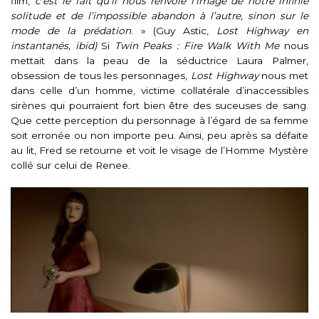
film,
c’est le fait qu’il nous renvoie l’image de notre infinie
solitude et de l’impossible abandon à l’autre, sinon sur le
mode de la prédation
. » (Guy Astic,
Lost Highway en
instantanés,
ibid)
Si
Twin Peaks : Fire Walk With Me
nous
mettait dans la peau de la séductrice Laura Palmer,
obsession de tous les personnages,
Lost Highway
nous met
dans celle d’un homme, victime collatérale d’inaccessibles
sirènes qui pourraient fort bien être des suceuses de sang.
Que cette perception du personnage à l’égard de sa femme
soit erronée ou non importe peu. Ainsi, peu après sa défaite
au lit, Fred se retourne et voit le visage de l’Homme Mystère
collé sur celui de Renee.