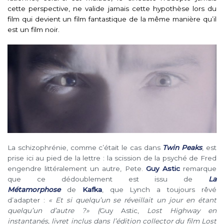
cette perspective, ne valide jamais cette hypothèse lors du
film qui devient un film fantastique de la même manière qu’il
est un film noir.
La schizophrénie, comme c’était le cas dans
Twin Peaks
, est
prise ici au pied de la lettre : la scission de la psyché de Fred
engendre littéralement un autre, Pete.
Guy Astic
remarque
que ce dédoublement est issu de
La
Métamorphose
de
Kafka
, que Lynch a toujours rêvé
d’adapter :
« Et si quelqu’un se réveillait un jour en étant
quelqu’un d’autre ?
» (
Guy Astic,
Lost Highway en
instantanés
, livret inclus dans l’édition collector du film Lost