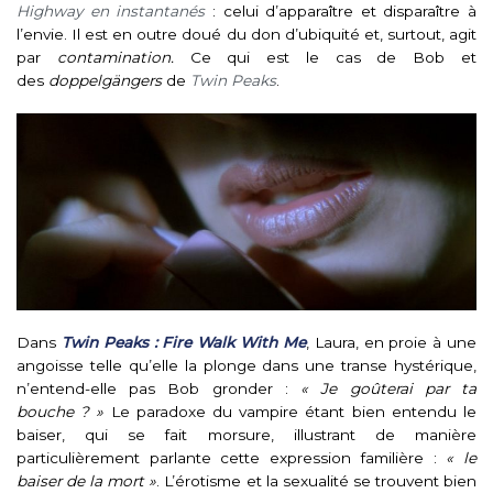
Highway en instantanés
: celui d’apparaître et disparaître à
l’envie. Il est en outre doué du don d’ubiquité et, surtout, agit
par
contamination.
Ce qui est le cas de Bob et
des
doppelgängers
de
Twin Peaks
.
Dans
Twin Peaks : Fire Walk With Me
, Laura, en proie à une
angoisse telle qu’elle la plonge dans une transe hystérique,
n’entend-elle pas Bob gronder :
« Je goûterai par ta
bouche ? »
Le paradoxe du vampire étant bien entendu le
baiser, qui se fait morsure, illustrant de manière
particulièrement parlante cette expression familière :
« le
baiser de la mort »
. L’érotisme et la sexualité se trouvent bien