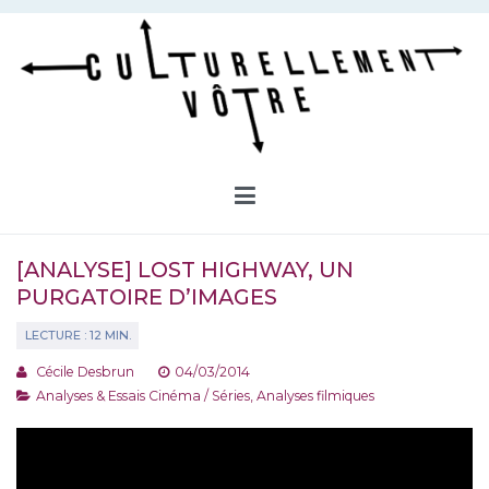
Aller
au
contenu
Culturellement Vôtre
Webzine Culturel
[ANALYSE] LOST HIGHWAY, UN
PURGATOIRE D’IMAGES
Cécile Desbrun
04/03/2014
Analyses & Essais Cinéma / Séries
,
Analyses filmiques