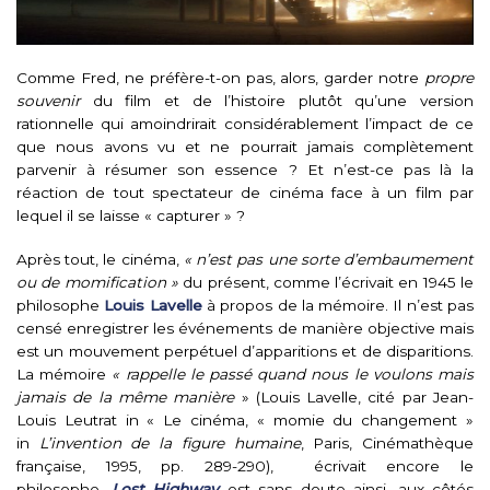
Comme Fred, ne préfère-t-on pas, alors, garder notre
propre
souvenir
du film et de l’histoire plutôt qu’une version
rationnelle qui amoindrirait considérablement l’impact de ce
que nous avons vu et ne pourrait jamais complètement
parvenir à résumer son essence ? Et n’est-ce pas là la
réaction de tout spectateur de cinéma face à un film par
lequel il se laisse « capturer » ?
Après tout, le cinéma,
« n’est pas une sorte d’embaumement
ou de momification »
du présent, comme l’écrivait en 1945 le
philosophe
Louis Lavelle
à propos de la mémoire. Il n’est pas
censé enregistrer les événements de manière objective mais
est un mouvement perpétuel d’apparitions et de disparitions.
La mémoire
« rappelle le passé quand nous le voulons mais
jamais de la même manière
» (Louis Lavelle, cité par Jean-
Louis Leutrat in « Le cinéma, « momie du changement »
in
L’invention de la figure humaine
, Paris, Cinémathèque
française, 1995, pp. 289-290), écrivait encore le
philosophe.
Lost Highway
est sans doute ainsi, aux côtés