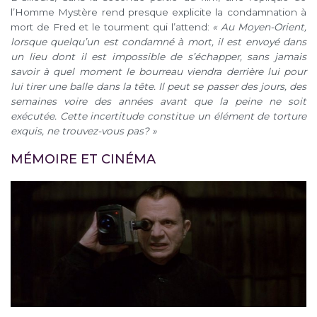
l’Homme Mystère rend presque explicite la condamnation à
mort de Fred et le tourment qui l’attend:
« Au Moyen-Orient,
lorsque quelqu’un est condamné à mort, il est envoyé dans
un lieu dont il est impossible de s’échapper, sans jamais
savoir à quel moment le bourreau viendra derrière lui pour
lui tirer une balle dans la tête. Il peut se passer des jours, des
semaines voire des années avant que la peine ne soit
exécutée. Cette incertitude constitue un élément de torture
exquis, ne trouvez-vous pas? »
MÉMOIRE ET CINÉMA