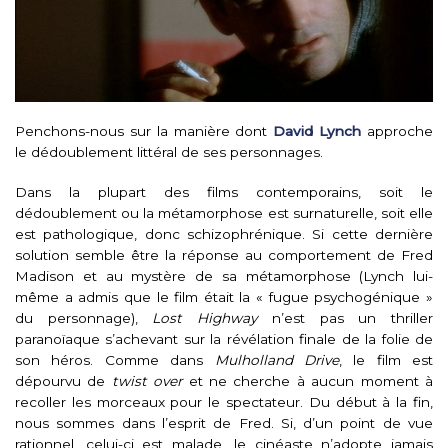
Penchons-nous sur la manière dont
David Lynch
approche
le dédoublement littéral de ses personnages.
Dans la plupart des films contemporains, soit le
dédoublement ou la métamorphose est surnaturelle, soit elle
est pathologique, donc schizophrénique. Si cette dernière
solution semble être la réponse au comportement de Fred
Madison et au mystère de sa métamorphose (Lynch lui-
même a admis que le film était la « fugue psychogénique »
du personnage),
Lost Highway
n’est pas un thriller
paranoïaque s’achevant sur la révélation finale de la folie de
son héros. Comme dans
Mulholland Drive
, le film est
dépourvu de
twist over
et ne cherche à aucun moment à
recoller les morceaux pour le spectateur. Du début à la fin,
nous sommes dans l’esprit de Fred. Si, d’un point de vue
rationnel, celui-ci est malade, le cinéaste n’adopte jamais