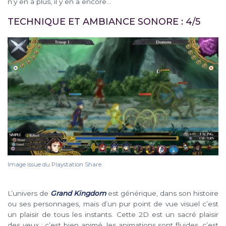
n’y en a plus, il y en a encore…
TECHNIQUE ET AMBIANCE SONORE : 4/5
Image issue du Playstation Share.
L’univers de
Grand Kingdom
est générique, dans son histoire
ou ses personnages, mais d’un pur point de vue visuel c’est
un plaisir de tous les instants. Cette 2D est un sacré plaisir
des yeux : c’est bien animé, les animations sont fluides, c’est