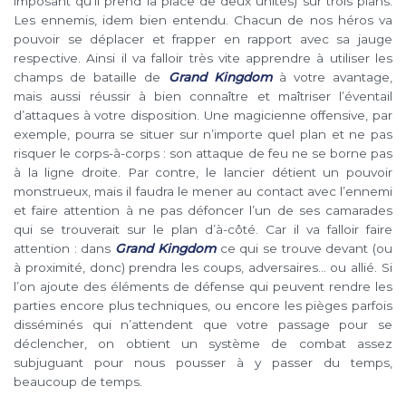
imposant qu’il prend la place de deux unités) sur trois plans.
Les ennemis, idem bien entendu. Chacun de nos héros va
pouvoir se déplacer et frapper en rapport avec sa jauge
respective. Ainsi il va falloir très vite apprendre à utiliser les
champs de bataille de
Grand Kingdom
à votre avantage,
mais aussi réussir à bien connaître et maîtriser l’éventail
d’attaques à votre disposition. Une magicienne offensive, par
exemple, pourra se situer sur n’importe quel plan et ne pas
risquer le corps-à-corps : son attaque de feu ne se borne pas
à la ligne droite. Par contre, le lancier détient un pouvoir
monstrueux, mais il faudra le mener au contact avec l’ennemi
et faire attention à ne pas défoncer l’un de ses camarades
qui se trouverait sur le plan d’à-côté. Car il va falloir faire
attention : dans
Grand Kingdom
ce qui se trouve devant (ou
à proximité, donc) prendra les coups, adversaires… ou allié. Si
l’on ajoute des éléments de défense qui peuvent rendre les
parties encore plus techniques, ou encore les pièges parfois
disséminés qui n’attendent que votre passage pour se
déclencher, on obtient un système de combat assez
subjuguant pour nous pousser à y passer du temps,
beaucoup de temps.