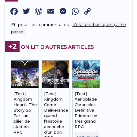
Facebook
Twitter
WordPress
Email
Messenger
WhatsApp
Copy
Link
Et pour les commentaires,
c'est en bas que ça se
passe !
+2
ON LIT D'AUTRES ARTICLES
[Test]
[Test]
[Test]
Kingdom
Kingdom
Xenoblade
Hearts The
Come
Chronicles
Story So
Deliverance :
Definitive
Far : un
quand
Edition : un
pilier de
l’Histoire
très grand
l’Action-
accouche
RPG
RPG
d’un bon