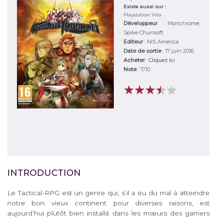
Existe aussi sur :
Playstation Vita
Développeur
:
Monchrome,
Spike Chunsoft
Editeur
:
NIS America
Date de sortie
: 17 juin 2016
Acheter
:
Cliquez ici
Note
:
7
/
10
★
★
★
★
★
★
★
★
★
★
INTRODUCTION
Le Tactical-RPG est un genre qui, s’il a eu du mal à atteindre
notre bon vieux continent pour diverses raisons, est
aujourd’hui plutôt bien installé dans les mœurs des gamers