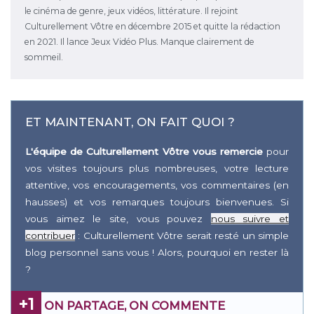
le cinéma de genre, jeux vidéos, littérature. Il rejoint
Culturellement Vôtre en décembre 2015 et quitte la rédaction
en 2021. Il lance Jeux Vidéo Plus. Manque clairement de
sommeil.
ET MAINTENANT, ON FAIT QUOI ?
L'équipe de Culturellement Vôtre vous remercie
pour
vos visites toujours plus nombreuses, votre lecture
attentive, vos encouragements, vos commentaires (en
hausses) et vos remarques toujours bienvenues. Si
vous aimez le site, vous pouvez
nous suivre et
contribuer
: Culturellement Vôtre serait resté un simple
blog personnel sans vous ! Alors, pourquoi en rester là
?
+1
ON PARTAGE, ON COMMENTE