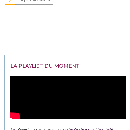
LA PLAYLIST DU MOMENT
La
playlist du mois de juin
par Cécile Desbun. C’est l’été !