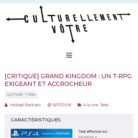
Aller
au
contenu
Culturellement Vôtre
Webzine Culturel
[CRITIQUE] GRAND KINGDOM : UN T-RPG
EXIGEANT ET ACCROCHEUR
Mickaël Barbato
15/07/2016
A la une
,
Tests
CARACTÉRISTIQUES
Test effectué sur :
Playstation 4