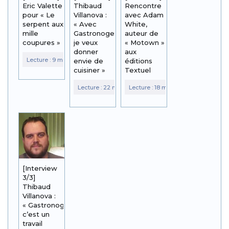
Eric Valette
Thibaud
Rencontre
pour « Le
Villanova :
avec Adam
serpent aux
« Avec
White,
mille
Gastronogeek,
auteur de
coupures »
je veux
« Motown »
donner
aux
envie de
éditions
cuisiner »
Textuel
[Interview
3/3]
Thibaud
Villanova :
« Gastronogeek,
c’est un
travail