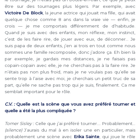
être sur des tournages plus légers. Par exemple, avec
Victoire De Block
, la jeune actrice qui jouait ma fille, qui avait
quelque chose comme 8 ans dans la vraie vie — enfin, je
crois — je me comportais différemment de d’habitude.
Quand je suis avec des enfants, mon réflexe, mon instinct,
c’est de les faire rire, de jouer avec eux, de déconner… Je
suis papa de deux enfants, j’en ai trois en tout comme nous
sommes une famille recomposée, donc j’adore ça. Eh bien là
par exemple, je gardais mes distances, je ne faisais pas
copain-copain avec elle, je ne cherchais pas à la faire rire. Je
n’étais pas non plus froid, mais je ne voulais pas qu’elle se
sente trop à l’aise avec moi, je cherchais un petit truc de sa
part, qu’elle ne sache pas trop qui je suis, finalement. Ca me
semblait important pour le rôle.
C.V. :
Quelle est la scène que vous avez préféré tourner et
quelle a été la plus compliquée ?
Tomer Sisley :
Celle que j’ai préféré tourner…. Probablement…
(silence)
J’aurais du mal à en isoler une en particulier, mais
probablement une scène avec
Erika Sainte
, qui joue le rôle