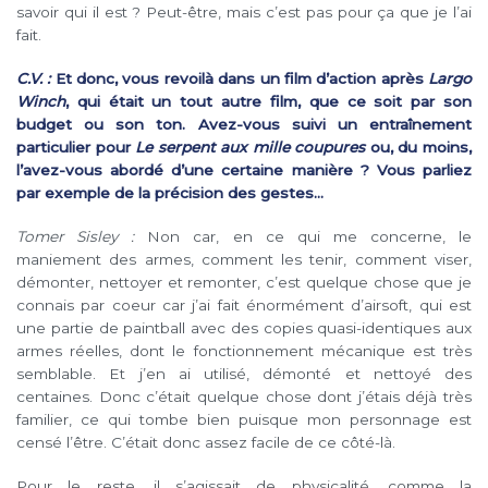
savoir qui il est ? Peut-être, mais c’est pas pour ça que je l’ai
fait.
C.V. :
Et donc, vous revoilà dans un film d’action après
Largo
Winch
, qui était un tout autre film, que ce soit par son
budget ou son ton. Avez-vous suivi un entraînement
particulier pour
Le serpent aux mille coupures
ou, du moins,
l’avez-vous abordé d’une certaine manière ? Vous parliez
par exemple de la précision des gestes…
Tomer Sisley :
Non car, en ce qui me concerne, le
maniement des armes, comment les tenir, comment viser,
démonter, nettoyer et remonter, c’est quelque chose que je
connais par coeur car j’ai fait énormément d’airsoft, qui est
une partie de paintball avec des copies quasi-identiques aux
armes réelles, dont le fonctionnement mécanique est très
semblable. Et j’en ai utilisé, démonté et nettoyé des
centaines. Donc c’était quelque chose dont j’étais déjà très
familier, ce qui tombe bien puisque mon personnage est
censé l’être. C’était donc assez facile de ce côté-là.
Pour le reste, il s’agissait de physicalité, comme la