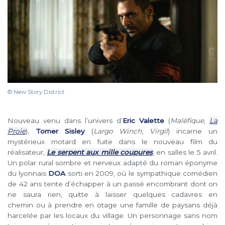
© New Story District
Nouveau venu dans l’univers d’
Eric Valette
(
Maléfique
,
La
Proie
),
Tomer Sisley
(
Largo Winch
,
Virgil
) incarne un
mystérieux motard en fuite dans le nouveau film du
réalisateur,
Le serpent aux mille coupures
, en salles le 5 avril.
Un polar rural sombre et nerveux adapté du roman éponyme
du lyonnais
DOA
sorti en 2009, où le sympathique comédien
de 42 ans tente d’échapper à un passé encombrant dont on
ne saura rien, quitte à laisser quelques cadavres en
chemin ou à prendre en otage une famille de paysans déjà
harcelée par les locaux du village. Un personnage sans nom