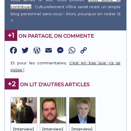
contribuer
: Culturellement Vôtre serait resté un simple
blog personnel sans vous ! Alors, pourquoi en rester là
?
+1
ON PARTAGE, ON COMMENTE
Facebook
Twitter
WordPress
Email
Messenger
WhatsApp
Copy
Link
Et pour les commentaires,
c'est en bas que ça se
passe !
+2
ON LIT D'AUTRES ARTICLES
[Interview]
[Interview]
[Interview]