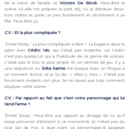
de la mère de famille, et
Victoire De Block
. Peut-être la
scène où elle me prépare le petit déj, où je distribue deux-
trois ordres et parle un peu froidement et sèchement à sa
fille. Peut-être ça.
C.V. :
Et la plus compliquée ?
Tomer Sisley :
La plus compliquée à faire ? La bagarre dans le
salon avec
Cédric Ido
, qui n’était pas évidente, car Cédric
n’est pas quelqu’un qui a l’habitude de ce genre de scènes.
C’était pas le truc le plus simple et, en termes de jeu, il y a
une séquence où
Erika Sainte
me braque avec un flingue à
un moment donné, et je lui dis : « Allez-y, tirez ». C’était pas
forcément évident non plus. Je ne savais pas trop comment
attaquer cette scène.
C.V. :
Par rapport au fait que c’est votre personnage qui lui
tend l’arme ?
Tomer Sisley :
Peut-être par rapport au dosage de ce qu’il
laisse percevoir d’émotion à ce moment-là. Je n’étais pas du
tout sûr de moi, à quel point ce personnage-là laisserait