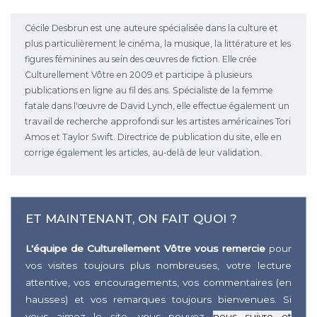
Cécile Desbrun est une auteure spécialisée dans la culture et
plus particulièrement le cinéma, la musique, la littérature et les
figures féminines au sein des œuvres de fiction. Elle crée
Culturellement Vôtre en 2009 et participe à plusieurs
publications en ligne au fil des ans. Spécialiste de la femme
fatale dans l'œuvre de David Lynch, elle effectue également un
travail de recherche approfondi sur les artistes américaines Tori
Amos et Taylor Swift. Directrice de publication du site, elle en
corrige également les articles, au-delà de leur validation.
ET MAINTENANT, ON FAIT QUOI ?
L'équipe de Culturellement Vôtre vous remercie
pour
vos visites toujours plus nombreuses, votre lecture
attentive, vos encouragements, vos commentaires (en
hausses) et vos remarques toujours bienvenues. Si
vous aimez le site, vous pouvez
nous suivre et