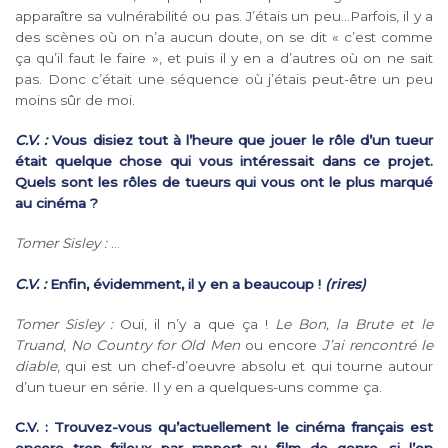
apparaître sa vulnérabilité ou pas. J’étais un peu…Parfois, il y a
des scènes où on n’a aucun doute, on se dit « c’est comme
ça qu’il faut le faire », et puis il y en a d’autres où on ne sait
pas. Donc c’était une séquence où j’étais peut-être un peu
moins sûr de moi.
C.V. :
Vous disiez tout à l’heure que jouer le rôle d’un tueur
était quelque chose qui vous intéressait dans ce projet.
Quels sont les rôles de tueurs qui vous ont le plus marqué
au cinéma ?
Tomer Sisley :
…
C.V. :
Enfin, évidemment, il y en a beaucoup !
(rires)
Tomer Sisley :
Oui, il n’y a que ça !
Le Bon, la Brute et le
Truand
,
No Country for Old Men
ou encore
J’ai rencontré le
diable
, qui est un chef-d’oeuvre absolu et qui tourne autour
d’un tueur en série. Il y en a quelques-uns comme ça.
C.V. : Trouvez-vous qu’actuellement le cinéma français est
encore trop frileux par rapport au film de genre, si l’on