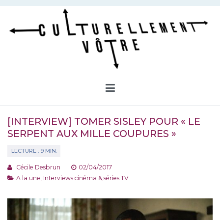
Aller
au
contenu
Culturellement Vôtre
Webzine Culturel
[INTERVIEW] TOMER SISLEY POUR « LE
SERPENT AUX MILLE COUPURES »
Cécile Desbrun
02/04/2017
A la une
,
Interviews cinéma & séries TV