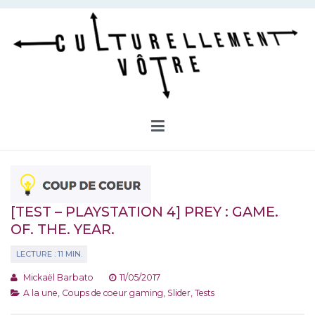
Aller
au
contenu
Culturellement Vôtre
Webzine Culturel
[TEST – PLAYSTATION 4] PREY : GAME.
OF. THE. YEAR.
Mickaël Barbato
11/05/2017
A la une
,
Coups de coeur gaming
,
Slider
,
Tests