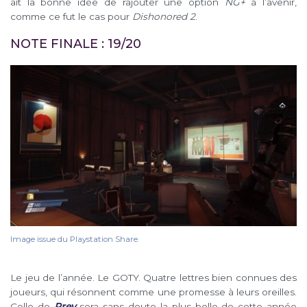
ait la bonne idée de rajouter une option
NG+
à l’avenir,
comme ce fut le cas pour
Dishonored 2
.
NOTE FINALE : 19/20
Image issue du Playstation Share.
Le jeu de l’année. Le GOTY. Quatre lettres bien connues des
joueurs, qui résonnent comme une promesse à leurs oreilles.
Celle de
Prey
sera sans doute la plus belle de cette année