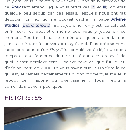
On y est. Vous le savez si vous avez lu nos deux previews de
ce
Prey
tant attendu (que vous retrouvez
ici
et
là
), on était
quelque peu séduit par ces essais, lesquels nous ont fait
découvrir un jeu qui ne pouvait cacher la patte
Arkane
Studios
(
Dishonored 2
). Et, aujourd’hui, on y est. Le soft est
enfin sorti, et peut-être même que vous y jouez en ce
moment. Pourtant, il faut se remémorer qu’on a bien failli ne
jamais se frotter à l’univers qui s’y étend. Plus précisément,
rappelons-nous qu’un
Prey 2
fut annulé, voilà déjà quelques
temps, et que l’annonce du titre traité dans ce test avait de
quoi laisser perplexe tant il balaye tout ce que fut le jeu
d’origine, sorti en 2006. Et vous savez quoi ? On tient là ce
qui est, et restera certainement un long moment, le meilleur
reboot de l’Histoire du divertissement. Tous mediums
confondus. Et voilà pourquoi…
HISTOIRE : 5/5