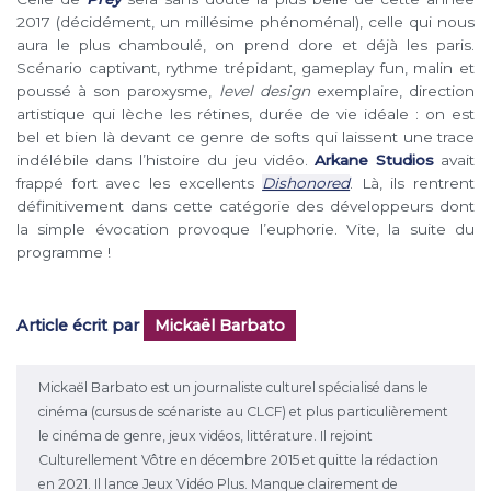
2017 (décidément, un millésime phénoménal), celle qui nous
aura le plus chamboulé, on prend dore et déjà les paris.
Scénario captivant, rythme trépidant, gameplay fun, malin et
poussé à son paroxysme,
level design
exemplaire, direction
artistique qui lèche les rétines, durée de vie idéale : on est
bel et bien là devant ce genre de softs qui laissent une trace
indélébile dans l’histoire du jeu vidéo.
Arkane Studios
avait
frappé fort avec les excellents
Dishonored
. Là, ils rentrent
définitivement dans cette catégorie des développeurs dont
la simple évocation provoque l’euphorie. Vite, la suite du
programme !
Article écrit par
Mickaël Barbato
Mickaël Barbato est un journaliste culturel spécialisé dans le
cinéma (cursus de scénariste au CLCF) et plus particulièrement
le cinéma de genre, jeux vidéos, littérature. Il rejoint
Culturellement Vôtre en décembre 2015 et quitte la rédaction
en 2021. Il lance Jeux Vidéo Plus. Manque clairement de