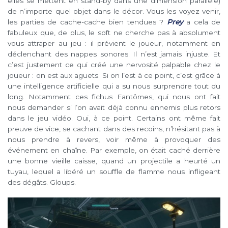
elles se mettent en stand-by dans une dimension parallèle)
de n’importe quel objet dans le décor. Vous les voyez venir,
les parties de cache-cache bien tendues ?
Prey
a cela de
fabuleux que, de plus, le soft ne cherche pas à absolument
vous attraper au jeu : il prévient le joueur, notamment en
déclenchant des nappes sonores. Il n’est jamais injuste. Et
c’est justement ce qui créé une nervosité palpable chez le
joueur : on est aux aguets. Si on l’est à ce point, c’est grâce à
une intelligence artificielle qui a su nous surprendre tout du
long. Notamment ces fichus Fantômes, qui nous ont fait
nous demander si l’on avait déjà connu ennemis plus retors
dans le jeu vidéo. Oui, à ce point. Certains ont même fait
preuve de vice, se cachant dans des recoins, n’hésitant pas à
nous prendre à revers, voir même à provoquer des
événement en chaîne. Par exemple, on était caché derrière
une bonne vieille caisse, quand un projectile a heurté un
tuyau, lequel a libéré un souffle de flamme nous infligeant
des dégâts. Gloups.