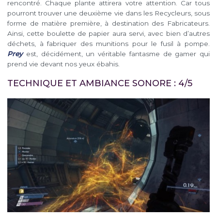
rencontré. Chaque plante attirera votre attention. Car tous
pourront trouver une deuxième vie dans les Recycleurs, sous
forme de matière première, à destination des Fabricateurs.
Ainsi, cette boulette de papier aura servi, avec bien d’autres
déchets, à fabriquer des munitions pour le fusil à pompe.
Prey
est, décidément, un véritable fantasme de gamer qui
prend vie devant nos yeux ébahis.
TECHNIQUE ET AMBIANCE SONORE : 4/5