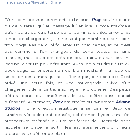
Image issue du Playstation Share.
D’un point de vue purement technique,
Prey
souffre d’une
ou deux tares, qui au passage lui enlève la note maximale
qu’on aurait pu être tenté de lui administrer. Seulement, les
temps de chargement, s’ils ne sont pas nombreux, sont bien
trop longs. Pas de quoi fouetter un chat certes, et ce n’est
pas comme si l’on changeait de zone toutes les cinq
minutes, mais attendre près de deux minutes sur certains
loading, c’est un peu déroutant. Aussi, on a eu droit à un ou
deux bugs. Là encore, rien de bien méchant : la roue de
sélection des armes qui ne s’affiche pas, par exemple. C’est
arrivé une seule fois, et une sauvegarde, suivie d’un
chargement de la partie, a su régler le problème. Des petits
détails, donc, qui empêchent le tout d’être aussi parfait
qu’espéré. Autrement,
Prey
est atteint du syndrome
Arkane
Studios
: une direction artistique à se damner. Jeux de
lumières véritablement pensés, cohérence hyper travaillée,
architecture maîtrisée qui tire ses forces de l’uchronie dans
laquelle se place le soft : les esthètes entendront leurs
propres yeux pétiller de plaisir…