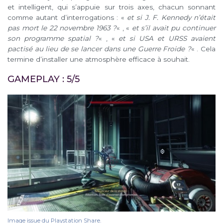
et intelligent, qui s’appuie sur trois axes, chacun sonnant
comme autant d’interrogations : «
et si J. F. Kennedy n’était
pas mort le 22 novembre 1963 ?
« , «
et s’il avait pu continuer
son programme spatial ?
« , «
et si USA et URSS avaient
pactisé au lieu de se lancer dans une Guerre Froide ?
« . Cela
termine d’installer une atmosphère efficace à souhait.
GAMEPLAY : 5/5
Image issue du Playstation Share.