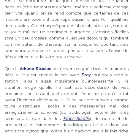
run
, à se détourner de la quête principale pour se lancer
dans les (très) nombreux à-côtés ; même si la donne change
bien vite, quand on se rend compte que certaines de ces
missions annexes ont des répercussions que l’on qualifiera
de cruciales. On est aspiré par des objectifs précis et, surtout,
toujours mû par un sentiment d’urgence. Certaines ficelles
sont un peu grosses, comme quelques détours qui tombent
comme autant de cheveux sur la soupe, et pourtant cela
fonctionne à merveille : on est pris par le suspens, l’envie de
découvrir ce que la suite nous réserve.
Qui dit
Arkane Studios
, dit univers soigné dans les moindres
détails. Et c’est encore le cas avec
Prey
, qui nous rend la
station Talos 1 aussi inquiétante qu’intéressante. Si la
situation exige qu’elle ne soit pas débordante de vies
humaines, on ressent parfaitement l’écho de ce qu’elle fut
avant l’incident déclencheur. Et ce par des moyens somme
toute classiques : accès à des messageries mail, des
enregistrements sonores (ou audiologs), lecture de livres
(plus courts que dans les
Elder Scrolls
), de notes et de
prospectus, et évidemment des dialogues. Le tout dans une
ambiance dystopique, grâce à un background à la fois riche