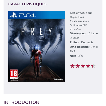
CARACTÉRISTIQUES
Test effectué sur :
Playstation 4
Existe aussi sur :
Ordinateur/PC
Xbox One
Développeur
:
Arkane
Studios
Editeur
:
Bethesda
Date de sortie
: 5 mai
2017
Note
:
9
/
10
★
★
★
★
★
★
★
★
★
★
INTRODUCTION