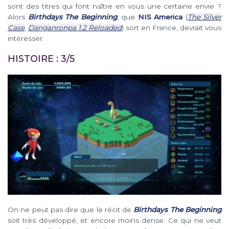
sont des titres qui font naître en vous une certaine envie ?
Alors
Birthdays The Beginning
, que
NIS America
(
The Silver
Case
,
Danganronpa 1.2 Reloaded
) sort en France, devrait vous
intéresser.
HISTOIRE : 3/5
On ne peut pas dire que le récit de
Birthdays The Beginning
soit très développé, et encore moins dense. Ce qui ne veut