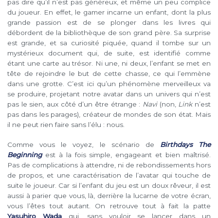
pas dire qu’il n’est pas généreux, et même un peu complice
du joueur. En effet, le gamer incarne un enfant, dont la plus
grande passion est de se plonger dans les livres qui
débordent de la bibliothèque de son grand père. Sa surprise
est grande, et sa curiosité piquée, quand il tombe sur un
mystérieux document qui, de suite, est identifié comme
étant une carte au trésor. Ni une, ni deux, l’enfant se met en
tête de rejoindre le but de cette chasse, ce qui l’emmène
dans une grotte. C’est ici qu’un phénomène merveilleux va
se produire, projetant notre avatar dans un univers qui n’est
pas le sien, aux côté d’un être étrange :
Navi
(non,
Link
n’est
pas dans les parages), créateur de mondes de son état. Mais
il ne peut rien faire sans l’élu : nous.
Comme vous le voyez, le scénario de
Birthdays The
Beginning
est à la fois simple, engageant et bien maîtrisé.
Pas de complications à attendre, ni de rebondissements hors
de propos, et une caractérisation de l’avatar qui touche de
suite le joueur. Car si l’enfant du jeu est un doux rêveur, il est
aussi à parier que vous, là, derrière la lucarne de votre écran,
vous l’êtes tout autant. On retrouve tout à fait la patte
Yasuhiro Wada
qui, sans vouloir se lancer dans un