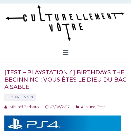
Aller
au
contenu
Culturellement Vôtre
Webzine Culturel
[TEST – PLAYSTATION 4] BIRTHDAYS THE
BEGINNING : VOUS ÊTES LE DIEU DU BAC
À SABLE
Mickaël Barbato
03/06/2017
A la une
,
Tests