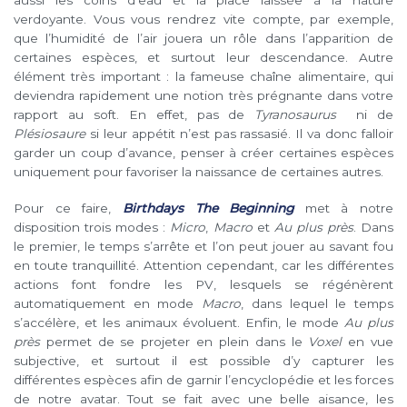
verdoyante. Vous vous rendrez vite compte, par exemple,
que l’humidité de l’air jouera un rôle dans l’apparition de
certaines espèces, et surtout leur descendance. Autre
élément très important : la fameuse chaîne alimentaire, qui
deviendra rapidement une notion très prégnante dans votre
rapport au soft. En effet, pas de
Tyranosaurus
ni de
Plésiosaure
si leur appétit n’est pas rassasié. Il va donc falloir
garder un coup d’avance, penser à créer certaines espèces
uniquement pour favoriser la naissance de certaines autres.
Pour ce faire,
Birthdays The Beginning
met à notre
disposition trois modes :
Micro
,
Macro
et
Au plus près
. Dans
le premier, le temps s’arrête et l’on peut jouer au savant fou
en toute tranquillité. Attention cependant, car les différentes
actions font fondre les PV, lesquels se régénèrent
automatiquement en mode
Macro
, dans lequel le temps
s’accélère, et les animaux évoluent. Enfin, le mode
Au plus
près
permet de se projeter en plein dans le
Voxel
en vue
subjective, et surtout il est possible d’y capturer les
différentes espèces afin de garnir l’encyclopédie et les forces
de notre avatar. Tout se fait avec une belle aisance, les