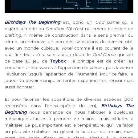
Birthdays The Beginning
est, donc, un
God Game
qui a
digéré la mode du
Sandbox
. S’il n’est nullement question de
crafting
, ni même de construction dans le sens premier du
terme, on retrouve un peu des sensations du dernier cité,
avec un monde cubique,
Voxel
comme il est courant de le
qualifier. Mais c’est sans aucun doute le
God Game
qui sert
de base au jeu de
Toybox
: le principe est de créer les
conditions nécessaires à l’apparition d’espèces, puis favoriser
l’évolution jusqu’à l’apparition de l’humanité. Pour ce faire, le
joueur va devoir manipuler, tenter, expérimenter, réussir mais
aussi échouer.
Et pour favoriser les apparitions de diverses espèces (200
recensées dans l’encyclopédie du jeu),
Birthdays The
Beginning
nous demande de nous habituer à quelques
mécaniques faciles à prendre en mains… mais difficiles à
maîtriser. Le plus important est la température, qu’il va falloir
au plus vite stabiliser en gérant la hauteur du terrain, mais
aussi les coins d’eau et la place laissée à la nature