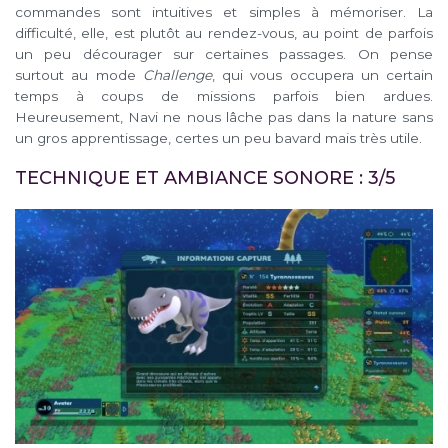
commandes sont intuitives et simples à mémoriser. La
difficulté, elle, est plutôt au rendez-vous, au point de parfois
un peu décourager sur certaines passages. On pense
surtout au mode
Challenge
, qui vous occupera un certain
temps à coups de missions parfois bien ardues.
Heureusement, Navi ne nous lâche pas dans la nature sans
un gros apprentissage, certes un peu bavard mais très utile.
TECHNIQUE ET AMBIANCE SONORE : 3/5