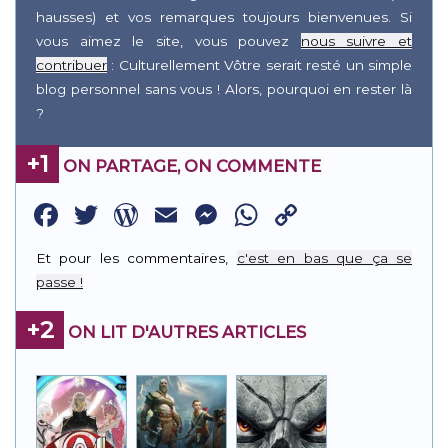
hausses) et vos remarques toujours bienvenues. Si
vous aimez le site, vous pouvez
nous suivre et
contribuer
: Culturellement Vôtre serait resté un simple
blog personnel sans vous ! Alors, pourquoi en rester là
?
+1
ON PARTAGE, ON COMMENTE
Facebook
Twitter
WordPress
Email
Messenger
WhatsApp
Copy
Link
Et pour les commentaires,
c'est en bas que ça se
passe !
+2
ON LIT D'AUTRES ARTICLES