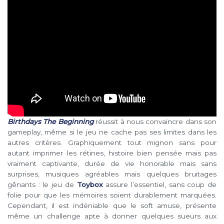
Birthdays The Beginning
réussit à nous convaincre dans son
gameplay, même si le jeu ne cache pas ses limites dans les
autres critères. Graphiquement tout mignon sans pour
autant imprimer les rétines, histoire bien pensée mais pas
vraiment captivante, durée de vie honorable mais sans
surprises, musiques agréables mais quelques bruitages
gênants : le jeu de
Toybox
assure l’essentiel, sans coup de
folie pour que les mémoires soient durablement marquées.
Cependant, il est indéniable que le soft amuse, présente
même un challenge apte à donner quelques sueurs aux