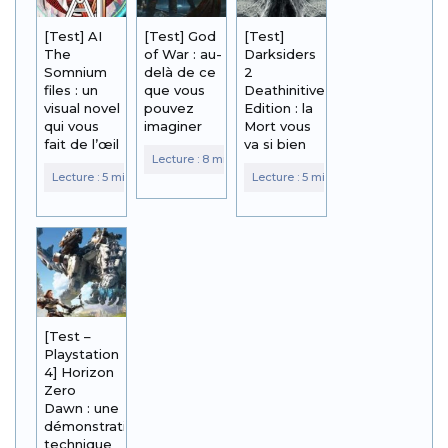
[Test] AI
[Test] God
[Test]
The
of War : au-
Darksiders
Somnium
delà de ce
2
files : un
que vous
Deathinitive
visual novel
pouvez
Edition : la
qui vous
imaginer
Mort vous
fait de l’œil
va si bien
[Test –
Playstation
4] Horizon
Zero
Dawn : une
démonstration
technique