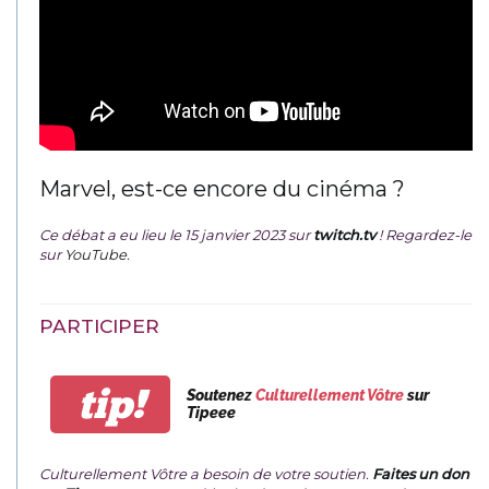
Marvel, est-ce encore du cinéma ?
Ce débat a eu lieu le 15 janvier 2023 sur
twitch.tv
! Regardez-le
sur
YouTube
.
PARTICIPER
tip!
Soutenez
Culturellement Vôtre
sur
Tipeee
Culturellement Vôtre a besoin de votre soutien.
Faites un don