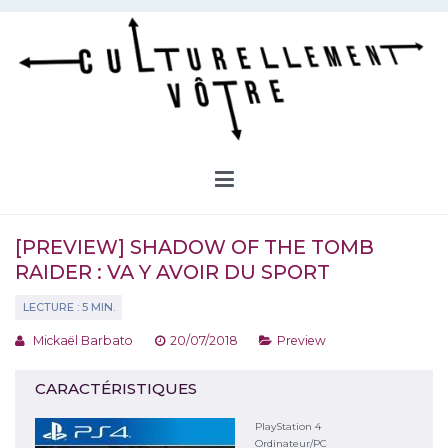
Aller
au
contenu
Culturellement Vôtre
Webzine Culturel
[PREVIEW] SHADOW OF THE TOMB
RAIDER : VA Y AVOIR DU SPORT
Mickaël Barbato
20/07/2018
Preview
CARACTÉRISTIQUES
PlayStation 4
Ordinateur/PC