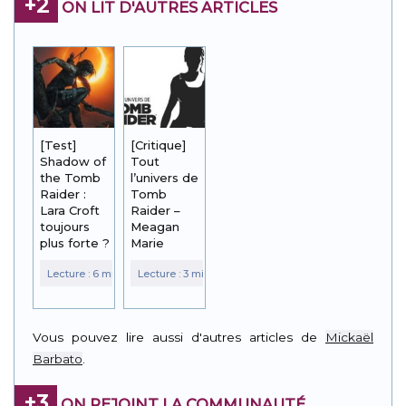
+2
ON LIT D'AUTRES ARTICLES
[Test]
[Critique]
Shadow of
Tout
the Tomb
l’univers de
Raider :
Tomb
Lara Croft
Raider –
toujours
Meagan
plus forte ?
Marie
Vous pouvez lire aussi d'autres articles de
Mickaël
Barbato
.
+3
ON REJOINT LA COMMUNAUTÉ