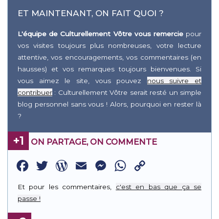
ET MAINTENANT, ON FAIT QUOI ?
L'équipe de Culturellement Vôtre vous remercie
pour
vos visites toujours plus nombreuses, votre lecture
attentive, vos encouragements, vos commentaires (en
hausses) et vos remarques toujours bienvenues. Si
vous aimez le site, vous pouvez
nous suivre et
contribuer
: Culturellement Vôtre serait resté un simple
blog personnel sans vous ! Alors, pourquoi en rester là
?
+1
ON PARTAGE, ON COMMENTE
Facebook
Twitter
WordPress
Email
Messenger
WhatsApp
Copy
Link
Et pour les commentaires,
c'est en bas que ça se
passe !