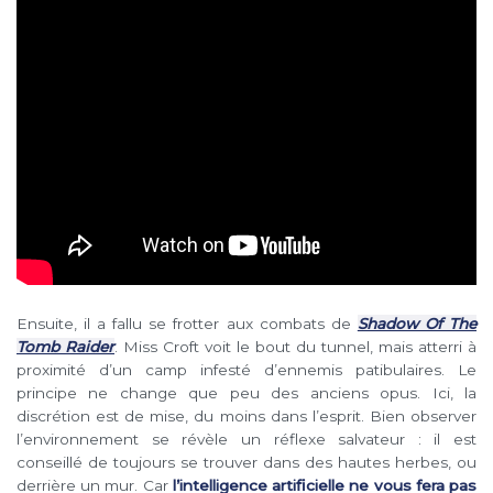
Ensuite, il a fallu se frotter aux combats de
Shadow Of The
Tomb Raider
. Miss Croft voit le bout du tunnel, mais atterri à
proximité d’un camp infesté d’ennemis patibulaires. Le
principe ne change que peu des anciens opus. Ici, la
discrétion est de mise, du moins dans l’esprit. Bien observer
l’environnement se révèle un réflexe salvateur : il est
conseillé de toujours se trouver dans des hautes herbes, ou
derrière un mur. Car
l’intelligence artificielle ne vous fera pas