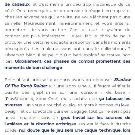
de cadeaux
, et c’est même un peu trop mécanique de ce
côté. On a remarqué une propension à réagir bien trop vite,
chez les adversaires qui, ensuite, ne vous lâchent pas d’une
semelle. Heureusement, l’environnement, et votre arsenal,
permettent de vous en tirer. C’est ici que le système de
combat est plus intéressant : le jeu fait le choix de nous
procurer une certaine capacité à rebondir, dans les moments
désespérés. Les malotrus vous ont dans le collimateurs ?
Observez bien, il se peut qu’un baril explosif se trouve non
loin.
Globalement, ces phases de combat promettent des
moments de bon challenge
.
Enfin, il faut préciser que nous avons pu découvrir
Shadow
Of The Tomb Raider
sur une Xbox One X. Il faudra vérifier la
qualité des graphismes sur une console « de base »
(PlayStation 4, Xbox One), mais sachez que
ça tabasse les
mirettes
. On vous a touché quelques mots à propos du level
design, et du spectacle qui s’en dégage, tout ça ne serait pas
aussi impactant sans un
gros travail sur les sources de
lumières et la direction artistique
. On est là face à du très
solide,
nul doute que le jeu sera une caque technique, lors