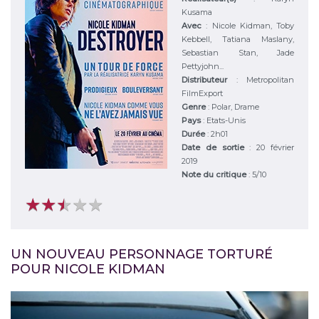
Kusama
Avec
:
Nicole Kidman, Toby
Kebbell, Tatiana Maslany,
Sebastian Stan, Jade
Pettyjohn...
Distributeur
:
Metropolitan
FilmExport
Genre
:
Polar, Drame
Pays
:
Etats-Unis
Durée
:
2h01
Date de sortie
: 20 février
2019
Note du critique
:
5
/
10
★
★
★
★
★
★
★
★
★
★
UN NOUVEAU PERSONNAGE TORTURÉ
POUR NICOLE KIDMAN