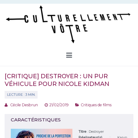
Aller
au
contenu
Culturellement Vôtre
Webzine Culturel
[CRITIQUE] DESTROYER : UN PUR
VÉHICULE POUR NICOLE KIDMAN
Cécile Desbrun
21/02/2019
Critiques de films
CARACTÉRISTIQUES
Titre
:
Destroyer
Réalisateur(s)
:
Karyn