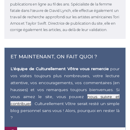
publications en ligne au fil des ans. Spécialiste de la femme
fatale dans l'œuvre de David Lynch, elle effectue également un
travail de recherche approfondi sur les artistes américaines Tori
Amos et Taylor Swift. Directrice de publication du site, elle en
corrige également les articles, au-delà de leur validation.
ET MAINTENANT, ON FAIT QUOI ?
L'équipe de Culturellement Vôtre vous remercie
pour
vos visites toujours plus nombreuses, votre lecture
attentive, vos encouragements, vos commentaires (en
hausses) et vos remarques toujours bienvenues. Si
vous aimez le site, vous pouvez
nous suivre et
contribuer
: Culturellement Vôtre serait resté un simple
blog personnel sans vous ! Alors, pourquoi en rester là
?