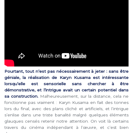
Pourtant, tout n’est pas nécessairement à jeter : sans être
géniale, la réalisation de Karyn Kusama est intéressante
lorsqu’elle est sensorielle sans chercher à être
démonstrative, et l’intrigue avait un certain potentiel dans
sa construction.
Malheureusement, sur la distance, cela ne
fonctionne pas vraiment : Karyn Kusama en fait des tonnes
lors du final, avec des plans cliché et artificiels, et l’intrigue
s’enlise dans une triste banalité malgré quelques éléments
glauques censés retenir notre attention. On voit là certains
travers du cinéma indépendant à l’œuvre, et c’est bien