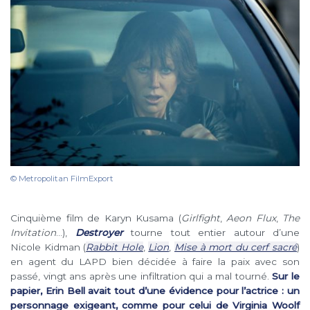
© Metropolitan FilmExport
Cinquième film de Karyn Kusama (
Girlfight
,
Aeon Flux
,
The
Invitation
…),
Destroyer
tourne tout entier autour d’une
Nicole Kidman (
Rabbit Hole
,
Lion
,
Mise à mort du cerf sacré
)
en agent du LAPD bien décidée à faire la paix avec son
passé, vingt ans après une infiltration qui a mal tourné.
Sur le
papier, Erin Bell avait tout d’une évidence pour l’actrice : un
personnage exigeant, comme pour celui de Virginia Woolf