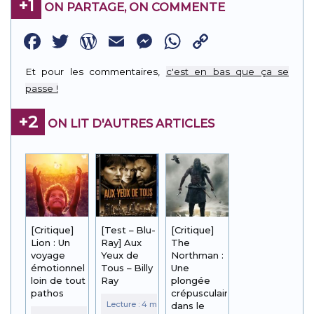
+1
ON PARTAGE, ON COMMENTE
Facebook
Twitter
WordPress
Email
Messenger
WhatsApp
Copy
Link
Et pour les commentaires,
c'est en bas que ça se
passe !
+2
ON LIT D'AUTRES ARTICLES
[Critique]
[Test – Blu-
[Critique]
Lion : Un
Ray] Aux
The
voyage
Yeux de
Northman :
émotionnel
Tous – Billy
Une
loin de tout
Ray
plongée
pathos
crépusculaire
dans le