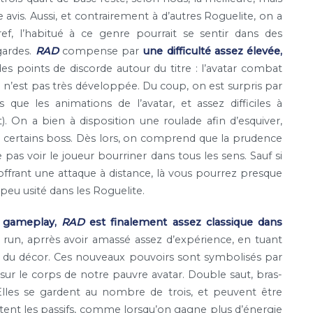
 avis. Aussi, et contrairement à d’autres Roguelite, on a
ef, l’habitué à ce genre pourrait se sentir dans des
gardes.
RAD
compense par
une difficulté assez élevée,
 des points de discorde autour du titre : l’avatar combat
 n’est pas très développée. Du coup, on est surpris par
 que les animations de l’avatar, et assez difficiles à
). On a bien à disposition une roulade afin d’esquiver,
à certains boss. Dès lors, on comprend que la prudence
e pas voir le joueur bourriner dans tous les sens. Sauf si
frant une attaque à distance, là vous pourrez presque
 peu usité dans les Roguelite.
de gameplay,
RAD
est finalement assez classique dans
run, aprrès avoir amassé assez d’expérience, en tuant
es du décor. Ces nouveaux pouvoirs sont symbolisés par
ur le corps de notre pauvre avatar. Double saut, bras-
lles se gardent au nombre de trois, et peuvent être
stent les passifs, comme lorsqu’on gagne plus d’énergie