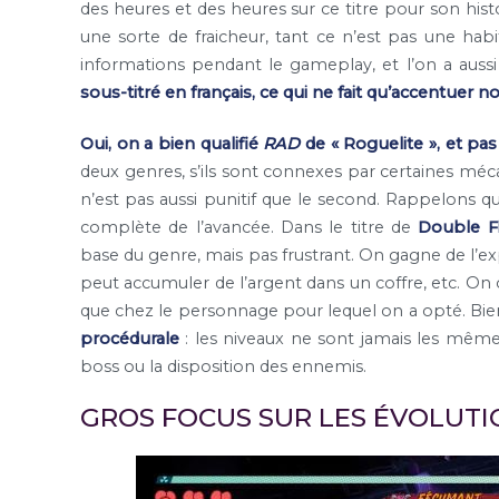
des heures et des heures sur ce titre pour son histoi
une sorte de fraicheur, tant ce n’est pas une habi
informations pendant le gameplay, et l’on a aussi 
sous-titré en français, ce qui ne fait qu’accentuer no
Oui, on a bien qualifié
RAD
de « Roguelite », et pas
deux genres, s’ils sont connexes par certaines mécan
n’est pas aussi punitif que le second. Rappelons q
complète de l’avancée. Dans le titre de
Double F
base du genre, mais pas frustrant. On gagne de l’
peut accumuler de l’argent dans un coffre, etc. On o
que chez le personnage pour lequel on a opté. Bi
procédurale
: les niveaux ne sont jamais les mêmes
boss ou la disposition des ennemis.
GROS FOCUS SUR LES ÉVOLUT