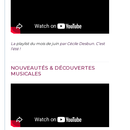
La
playlist du mois de juin
par Cécile Desbun. C’est
l’été !
NOUVEAUTÉS & DÉCOUVERTES
MUSICALES