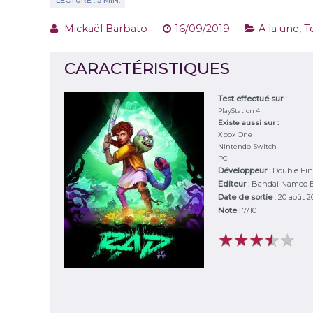
Mickaël Barbato
16/09/2019
A la une
,
T
CARACTÉRISTIQUES
Test effectué sur :
PlayStation 4
Existe aussi sur :
Xbox One
Nintendo Switch
PC
Développeur
:
Double Fi
Editeur
:
Bandai Namco E
Date de sortie
: 20 août 2
Note
:
7
/
10
★
★
★
★
★
★
★
★
★
★