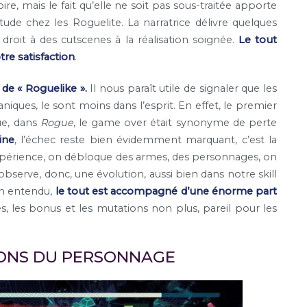
re, mais le fait qu’elle ne soit pas sous-traitée apporte
tude chez les Roguelite. La narratrice délivre quelques
droit à des cutscenes à la réalisation soignée.
Le tout
tre satisfaction
.
 de « Roguelike ».
Il nous paraît utile de signaler que les
iques, le sont moins dans l’esprit. En effet, le premier
ue, dans
Rogue
, le game over était synonyme de perte
ine
, l’échec reste bien évidemment marquant, c’est la
expérience, on débloque des armes, des personnages, on
bserve, donc, une évolution, aussi bien dans notre skill
en entendu,
le tout est accompagné d’une énorme part
, les bonus et les mutations non plus, pareil pour les
IONS DU PERSONNAGE