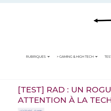
Aller
au
contenu
RUBRIQUES
> GAMING & HIGH TECH
TES
[TEST] RAD : UN ROGU
ATTENTION À LA TEC