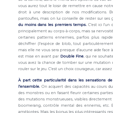
vous aurez tout le loisir de remettre en cause notre
droit à une description de nos modifications. Br
pantoufles, mais on lui conseille de rester sur ses 
du moins dans les premiers temps.
C’est ici l’un
principalement au corps-à-corps, mais sa nervosité
certaines patterns ennemies, parfois plus rapides
déchiffrer (l’espèce de blob, tout particulièrement
mais elle ne vous sera presque d’aucune aide face 
est mise en avant par
Double Fine
, qui ne souhait
vous avez la chance de tomber sur une mutation of
rouler sur le jeu. C’est un choix courageux, car assez
À part cette particularité dans les sensations 
l’ensemble.
On acquiert des capacités au cours du 
des monstres ou en faisant fleurir certaines parti
des mutations monstrueuses, visibles directement s
boomerang, contrôle mental des ennemis, etc. E
améliorées. Mais les bonus les plus intéressants re