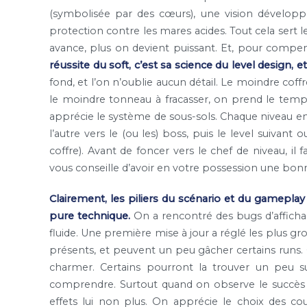
(symbolisée par des cœurs), une vision développ
protection contre les mares acides. Tout cela sert le
avance, plus on devient puissant. Et, pour compen
réussite du soft, c’est sa science du level design, 
fond, et l’on n’oublie aucun détail. Le moindre coff
le moindre tonneau à fracasser, on prend le temps 
apprécie le système de sous-sols. Chaque niveau e
l’autre vers le (ou les) boss, puis le level suivant
coffre). Avant de foncer vers le chef de niveau, il f
vous conseille d’avoir en votre possession une bonne
Clairement, les piliers du scénario et du gameplay
pure technique.
On a rencontré des bugs d’affichage
fluide. Une première mise à jour a réglé les plus gro
présents, et peuvent un peu gâcher certains runs. Q
charmer. Certains pourront la trouver un peu s
comprendre. Surtout quand on observe le succès
effets lui non plus. On apprécie le choix des co