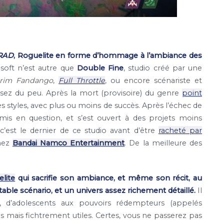
RAD
, Roguelite en forme d’hommage à l’ambiance des
soft n’est autre que
Double Fine
, studio créé par une
rim Fandango
,
Full Throttle
, ou encore scénariste et
usez du peu. Après la mort (provisoire) du genre
point
es styles, avec plus ou moins de succès. Après l’échec de
mis en question, et s’est ouvert à des projets moins
: c’est le dernier de ce studio avant d’être
racheté par
chez
Bandai Namco Entertainment
. De la meilleure des
lite
qui sacrifie son ambiance, et même son récit, au
table scénario, et un univers assez richement détaillé.
Il
e, d’adolescents aux pouvoirs rédempteurs (appelés
mais fichtrement utiles. Certes, vous ne passerez pas