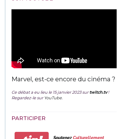
Marvel, est-ce encore du cinéma ?
Ce débat a eu lieu le 15 janvier 2023 sur
twitch.tv
!
Regardez-le sur
YouTube
.
PARTICIPER
Soutenez
Culturellement