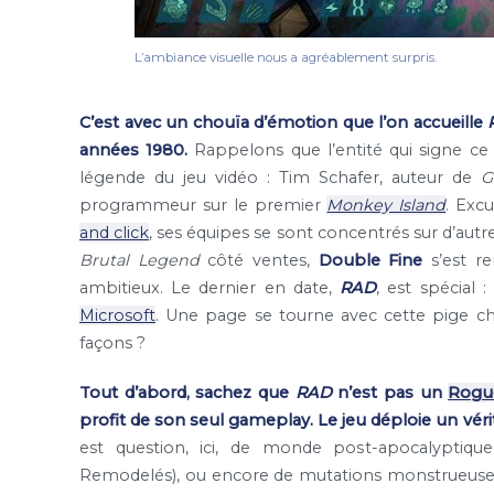
L’ambiance visuelle nous a agréablement surpris.
C’est avec un chouïa d’émotion que l’on accueille
années 1980.
Rappelons que l’entité qui signe ce 
légende du jeu vidéo : Tim Schafer, auteur de
G
programmeur sur le premier
Monkey Island
. Exc
and click
, ses équipes se sont concentrés sur d’autr
Brutal Legend
côté ventes,
Double Fine
s’est re
ambitieux. Le dernier en date,
RAD
, est spécial 
Microsoft
. Une page se tourne avec cette pige 
façons ?
Tout d’abord, sachez que
RAD
n’est pas un
Rogue
profit de son seul gameplay. Le jeu déploie un véri
est question, ici, de monde post-apocalyptiqu
Remodelés), ou encore de mutations monstrueuses 