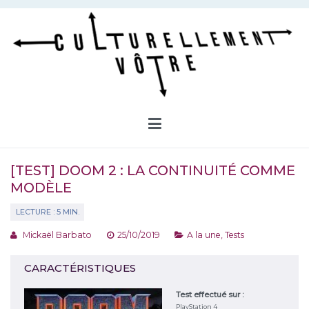
Aller
au
contenu
Culturellement Vôtre
Webzine Culturel
[TEST] DOOM 2 : LA CONTINUITÉ COMME
MODÈLE
Mickaël Barbato
25/10/2019
A la une
,
Tests
CARACTÉRISTIQUES
Test effectué sur :
PlayStation 4