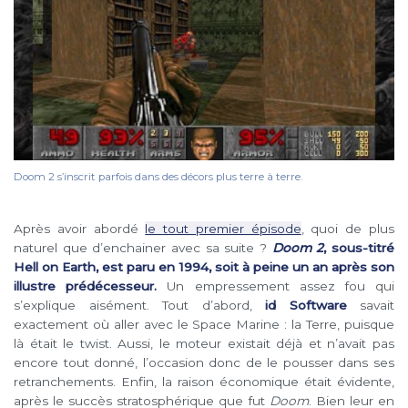
Doom 2 s’inscrit parfois dans des décors plus terre à terre.
Après avoir abordé
le tout premier épisode
, quoi de plus
naturel que d’enchainer avec sa suite ?
Doom 2
, sous-titré
Hell on Earth, est paru en 1994, soit à peine un an après son
illustre prédécesseur.
Un empressement assez fou qui
s’explique aisément. Tout d’abord,
id Software
savait
exactement où aller avec le Space Marine : la Terre, puisque
là était le twist. Aussi, le moteur existait déjà et n’avait pas
encore tout donné, l’occasion donc de le pousser dans ses
retranchements. Enfin, la raison économique était évidente,
après le succès stratosphérique que fut
Doom
. Bien leur en