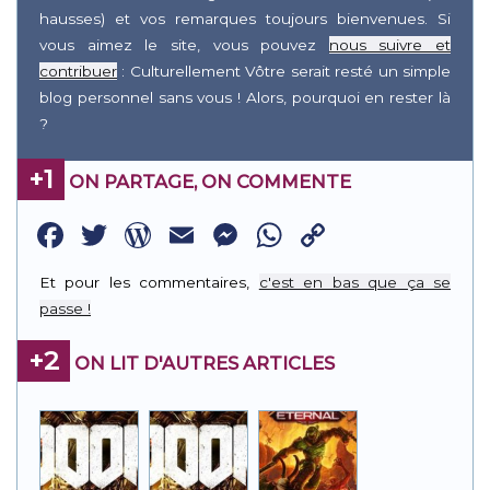
hausses) et vos remarques toujours bienvenues. Si
vous aimez le site, vous pouvez
nous suivre et
contribuer
: Culturellement Vôtre serait resté un simple
blog personnel sans vous ! Alors, pourquoi en rester là
?
+1
ON PARTAGE, ON COMMENTE
Facebook
Twitter
WordPress
Email
Messenger
WhatsApp
Copy
Link
Et pour les commentaires,
c'est en bas que ça se
passe !
+2
ON LIT D'AUTRES ARTICLES