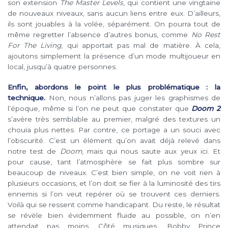
son extension
The Master Levels
, qui contient une vingtaine
de nouveaux niveaux, sans aucun liens entre eux. D’ailleurs,
ils sont jouables à la volée, séparément. On pourra tout de
même regretter l’absence d’autres bonus, comme
No Rest
For The Living
, qui apportait pas mal de matière. À cela,
ajoutons simplement la présence d’un mode multijoueur en
local, jusqu’à quatre personnes.
Enfin, abordons le point le plus problématique : la
technique.
Non, nous n’allons pas juger les graphismes de
l’époque, même si l’on ne peut que constater que
Doom 2
s’avère très semblable au premier, malgré des textures un
chouïa plus nettes. Par contre, ce portage a un souci avec
l’obscurité. C’est un élément qu’on avait déjà relevé dans
notre test de
Doom
, mais qui nous saute aux yeux ici. Et
pour cause, tant l’atmosphère se fait plus sombre sur
beaucoup de niveaux. C’est bien simple, on ne voit rien à
plusieurs occasions, et l’on doit se fier à la luminosité des tirs
ennemis si l’on veut repérer où se trouvent ces derniers.
Voilà qui se ressent comme handicapant. Du reste, le résultat
se révèle bien évidemment fluide au possible, on n’en
attendait pas moins. Côté musiques, Bobby Prince