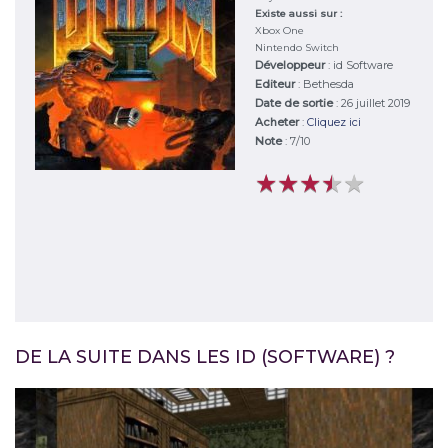
Existe aussi sur :
Xbox One
Nintendo Switch
Développeur
:
id Software
Editeur
:
Bethesda
Date de sortie
: 26 juillet 2019
Acheter
:
Cliquez ici
Note
:
7
/
10
★
★
★
★
★
★
★
★
★
★
DE LA SUITE DANS LES ID (SOFTWARE) ?