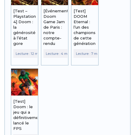
[Test –
[Événement]
[Test]
Playstation
Doom
DOOM
4] Doom :
Game Jam
Eternal :
la
de Paris :
l’un des
générosité
notre
champions
à l’état
compte-
de cette
gore
rendu
génération
[Test]
Doom : le
jeu qui a
définitivement
lancé le
FPS