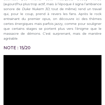
(aujourd’hui plus trop actif, mais à l’époque il signa l’ambiance
sonore de
Duke Nukem 3D
, tout de même) rend un travail
qui, pour le coup, prend à revers les fans. Après le rock
entrainant du premier opus, on découvre ici des thèmes
certes énergiques mais parfois jazzy, comme pour souligner
que certains stages se portent plus vers l’énigme que le
massacre de démons. C’est surprenant, mais de manière
agréable.
NOTE : 15/20