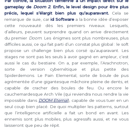
Par contre, la situation terrienne a un impact direct sur le
gameplay de
Doom 2
. Enfin, le level design pour être plus
précis, lequel s’élargit bien plus qu’auparavant.
Cela se
remarque de suie, car
id Software
a la bonne idée d’exposer
cette nouveauté dès les premiers niveaux. Lesquels,
d’ailleurs, peuvent surprendre quand on arrive directement
du premier
Doom
. Les énigmes sont plus nombreuses, plus
difficiles aussi, ce qui fait parti d’un constat plus global : le soft
propose un challenge bien plus corsé qu’auparavant. Les
stages ne sont pas les seuls à avoir gagné en ampleur, c’est
aussi le cas du bestiaire. On a, par exemple, l’Arachnotron,
sorte de version cybernétique et plus petite des
Spiderdemons. Le Pain Elemental, sorte de boule de pus
agrémentée d’une gigantesque mâchoire pleine de dents, et
capable de cracher des boules de feu. Ou encore le
cauchemardesque Arch Vile (qui reviendra nous rendre la vie
impossible dans
DOOM Eternal
), capable de vous tuer en un
seul coup bien placé. De quoi multiplier les patterns, surtout
que l’intelligence artificielle a fait un bond en avant. Les
ennemis sont plus mobiles, plus agressifs aussi, et ne vous
laisseront que peu de répit.