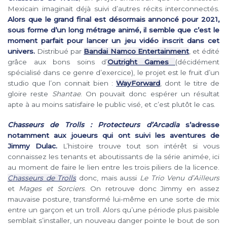
Mexicain imaginait déjà suivi d’autres récits interconnectés.
Alors que le grand final est désormais annoncé pour 2021,
sous forme d’un long métrage animé, il semble que c’est le
moment parfait pour lancer un jeu vidéo inscrit dans cet
univers.
Distribué par
Bandai Namco Entertainment
, et édité
grâce aux bons soins d’
Outright Games
(décidément
spécialisé dans ce genre d’exercice), le projet est le fruit d’un
studio que l’on connait bien :
WayForward
, dont le titre de
gloire reste
Shantae
. On pouvait donc espérer un résultat
apte à au moins satisfaire le public visé, et c’est plutôt le cas.
Chasseurs de Trolls : Protecteurs d’Arcadia
s’adresse
notamment aux joueurs qui ont suivi les aventures de
Jimmy Dulac.
L’histoire trouve tout son intérêt si vous
connaissez les tenants et aboutissants de la série animée, ici
au moment de faire le lien entre les trois piliers de la licence.
Chasseurs de Trolls
donc, mais aussi
Le Trio Venu d’Ailleurs
et
Mages et Sorciers
. On retrouve donc Jimmy en assez
mauvaise posture, transformé lui-même en une sorte de mix
entre un garçon et un troll. Alors qu’une période plus paisible
semblait s’installer, un nouveau danger pointe le bout de son