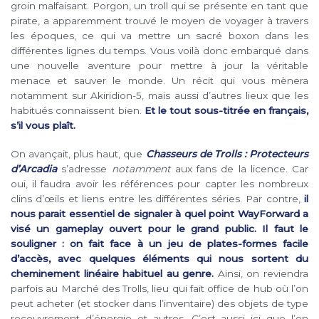
groin malfaisant. Porgon, un troll qui se présente en tant que
pirate, a apparemment trouvé le moyen de voyager à travers
les époques, ce qui va mettre un sacré boxon dans les
différentes lignes du temps. Vous voilà donc embarqué dans
une nouvelle aventure pour mettre à jour la véritable
menace et sauver le monde. Un récit qui vous mènera
notamment sur Akiridion-5, mais aussi d’autres lieux que les
habitués connaissent bien.
Et le tout sous-titrée en français,
s’il vous plaît.
On avançait, plus haut, que
Chasseurs de Trolls : Protecteurs
d’Arcadia
s’adresse
notamment
aux fans de la licence. Car
oui, il faudra avoir les références pour capter les nombreux
clins d’œils et liens entre les différentes séries. Par contre,
il
nous parait essentiel de signaler à quel point WayForward a
visé un gameplay ouvert pour le grand public. Il faut le
souligner : on fait face à un jeu de plates-formes facile
d’accès, avec quelques éléments qui nous sortent du
cheminement linéaire habituel au genre.
Ainsi, on reviendra
parfois au Marché des Trolls, lieu qui fait office de hub où l’on
peut acheter (et stocker dans l’inventaire) des objets de type
recouvrement d’énergie et autres. C’est aussi ici que l’on