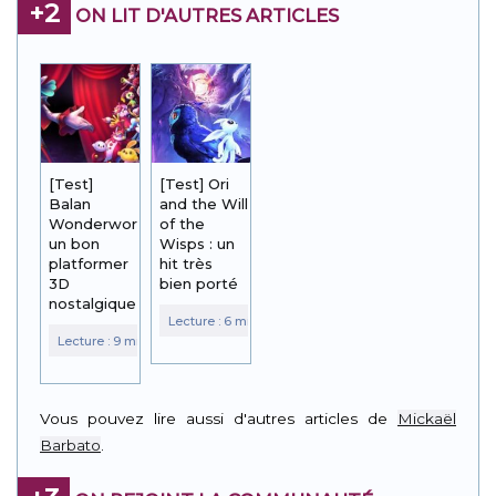
+2
ON LIT D'AUTRES ARTICLES
[Test]
[Test] Ori
Balan
and the Will
Wonderworld :
of the
un bon
Wisps : un
platformer
hit très
3D
bien porté
nostalgique
Vous pouvez lire aussi d'autres articles de
Mickaël
Barbato
.