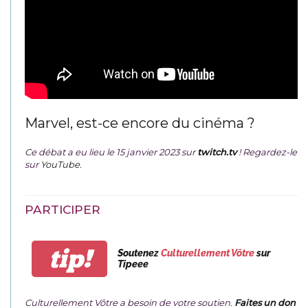
Marvel, est-ce encore du cinéma ?
Ce débat a eu lieu le 15 janvier 2023 sur
twitch.tv
! Regardez-le
sur
YouTube
.
PARTICIPER
tip!
Soutenez
Culturellement Vôtre
sur
Tipeee
Culturellement Vôtre a besoin de votre soutien.
Faites un don