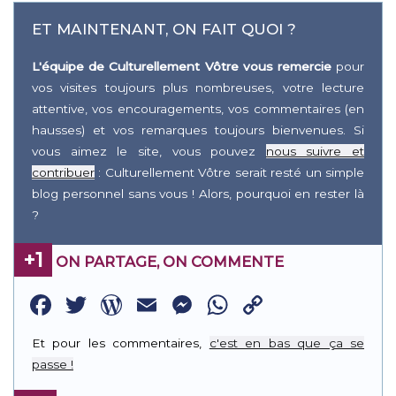
ET MAINTENANT, ON FAIT QUOI ?
L'équipe de Culturellement Vôtre vous remercie
pour
vos visites toujours plus nombreuses, votre lecture
attentive, vos encouragements, vos commentaires (en
hausses) et vos remarques toujours bienvenues. Si
vous aimez le site, vous pouvez
nous suivre et
contribuer
: Culturellement Vôtre serait resté un simple
blog personnel sans vous ! Alors, pourquoi en rester là
?
+1
ON PARTAGE, ON COMMENTE
Facebook
Twitter
WordPress
Email
Messenger
WhatsApp
Copy
Link
Et pour les commentaires,
c'est en bas que ça se
passe !