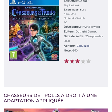
Test effectué sur :
PlayStation 4
Existe aussi sur :
Xbox One
Nintendo Switch
PC
Développeur
:
WayForward
Editeur
:
Outright Games
Date de sortie
: 25 septembre
2020
Acheter
:
Cliquez ici
Note
:
6
/
10
★
★
★
★
★
★
★
★
★
★
CHASSEURS DE TROLLS A DROIT À UNE
ADAPTATION APPLIQUÉE