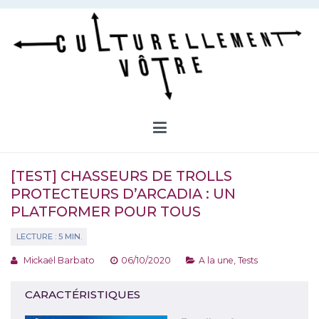
Aller
au
contenu
Culturellement Vôtre
Webzine Culturel
[TEST] CHASSEURS DE TROLLS
PROTECTEURS D’ARCADIA : UN
PLATFORMER POUR TOUS
Mickaël Barbato
06/10/2020
A la une
,
Tests
CARACTÉRISTIQUES