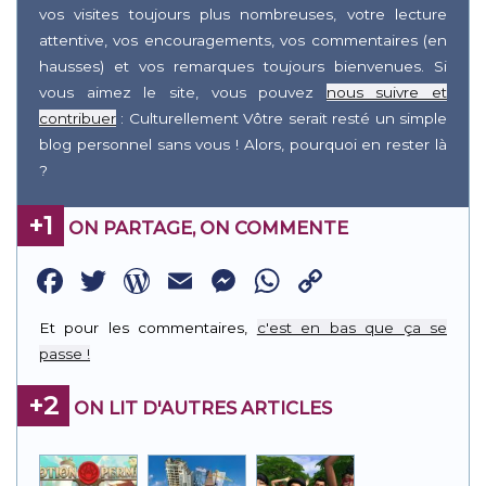
vos visites toujours plus nombreuses, votre lecture
attentive, vos encouragements, vos commentaires (en
hausses) et vos remarques toujours bienvenues. Si
vous aimez le site, vous pouvez
nous suivre et
contribuer
: Culturellement Vôtre serait resté un simple
blog personnel sans vous ! Alors, pourquoi en rester là
?
+1
ON PARTAGE, ON COMMENTE
Facebook
Twitter
WordPress
Email
Messenger
WhatsApp
Copy
Link
Et pour les commentaires,
c'est en bas que ça se
passe !
+2
ON LIT D'AUTRES ARTICLES