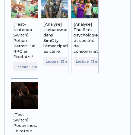
[Test-
[Analyse]
[Analyse]
Nintendo
L’urbanisme
The Sims :
Switch]
dans
psychologie
Potion
SimCity :
et société
Permit : Un
l’émancipation
de
RPG en
au carré
consommation
Pixel-Art !
[Test
Switch]
Pecaminosa :
Le retour