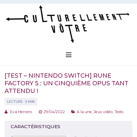
Aller
au
contenu
Culturellement Vôtre
Webzine Culturel
[TEST – NINTENDO SWITCH] RUNE
FACTORY 5 : UN CINQUIÈME OPUS TANT
ATTENDU !
Eva Herrero
29/04/2022
A la une
,
Jeux vidéo
,
Tests
CARACTÉRISTIQUES