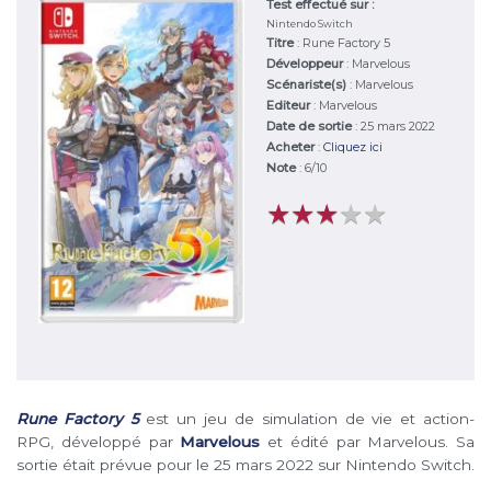
Test effectué sur :
Nintendo Switch
Titre
:
Rune Factory 5
Développeur
:
Marvelous
Scénariste(s)
:
Marvelous
Editeur
:
Marvelous
Date de sortie
: 25 mars 2022
Acheter
:
Cliquez ici
Note
:
6
/
10
★
★
★
★
★
★
★
★
★
★
Rune Factory 5
est un jeu de simulation de vie et action-
RPG, développé par
Marvelous
et édité par Marvelous. Sa
sortie était prévue pour le 25 mars 2022 sur Nintendo Switch.