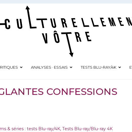
Culturellement Vôtre
Webzine Culturel
RITIQUES
ANALYSES · ESSAIS
TESTS BLU-RAY/4K
E
ANGLANTES CONFESSIONS
lms & séries : tests Blu-ray/4K
,
Tests Blu-ray/Blu-ray 4K