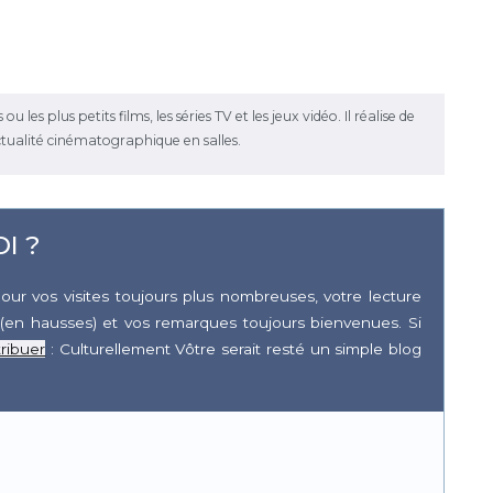
les plus petits films, les séries TV et les jeux vidéo. Il réalise de
ctualité cinématographique en salles.
I ?
our vos visites toujours plus nombreuses, votre lecture
(en hausses) et vos remarques toujours bienvenues. Si
ribuer
: Culturellement Vôtre serait resté un simple blog
r
pp