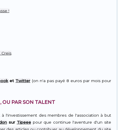
sse !
 Creis
.
book
et
Twitter
(on n'a pas payé 8 euros par mois pour
, OU PAR SON TALENT
t à l'investissement des membres de l'association à but
 don
sur
Tipeee
pour que continue l'aventure d'un site
er des articles ou contribuer au développement du site