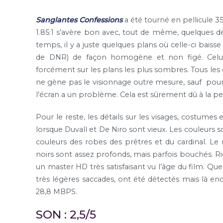
Sanglantes Confessions
a été tourné en pellicule 3
1.85:1 s’avère bon avec, tout de même, quelques déf
temps, il y a juste quelques plans où celle-ci baisse
de DNR) de façon homogène et non figé. Celui-
forcément sur les plans les plus sombres. Tous les 
ne gène pas le visionnage outre mesure, sauf pour
l’écran a un problème. Cela est sûrement dû à la pel
Pour le reste, les détails sur les visages, costumes
lorsque Duvall et De Niro sont vieux. Les couleurs so
couleurs des robes des prêtres et du cardinal. Le 
noirs sont assez profonds, mais parfois bouchés. R
un master HD très satisfaisant vu l’âge du film. Q
très légères saccades, ont été détectés mais là e
28,8 MBPS.
SON : 2,5/5