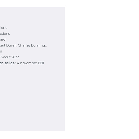
sions
ssions
bard
ert Duvall, Charles Durning...
es
 23 août 2022
 en salles
: 4 novembre 1981