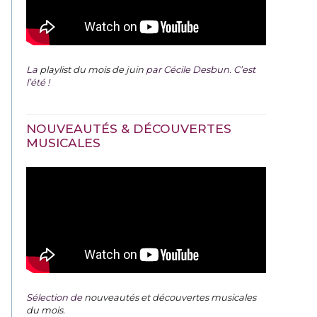
La
playlist du mois de juin
par Cécile Desbun. C’est
l’été !
NOUVEAUTÉS & DÉCOUVERTES
MUSICALES
Sélection de
nouveautés et découvertes musicales
du mois
.