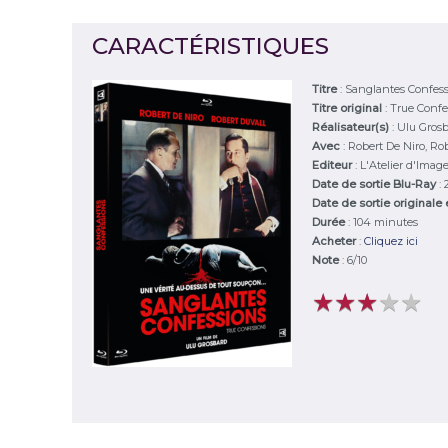
CARACTÉRISTIQUES
Titre
:
Sanglantes Confes
Titre original
:
True Confe
Réalisateur(s)
:
Ulu Gros
Avec
:
Robert De Niro, Rob
Editeur
:
L'Atelier d'Imag
Date de sortie Blu-Ray
:
Date de sortie originale
Durée
:
104 minutes
Acheter
:
Cliquez ici
Note
:
6
/
10
★
★
★
★
★
★
★
★
★
★