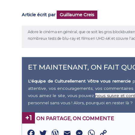
Article écrit par
Guillaume Creis
Adore le cinéma en général, que ce soit les gros blockbusters ou 
nombreux tests de blu-ray et films en UHD 4K et couvre l'a
ET MAINTENANT, ON FAIT QUO
L'équipe de Culturellement Vôtre vous remercie
p
attentive, vos encouragements, vos commentaires 
vous aimez le site, vous pouvez
nous suivre et cont
personnel sans vous ! Alors, pourquoi en rester là ?
+1
ON PARTAGE, ON COMMENTE
Facebook
Twitter
WordPress
Email
Messenge
WhatsA
Copy