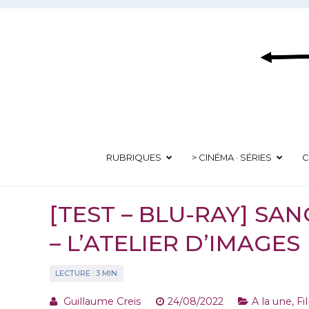
Aller
au
contenu
RUBRIQUES
> CINÉMA · SÉRIES
C
[TEST – BLU-RAY] S
– L’ATELIER D’IMAGES
Guillaume Creis
24/08/2022
A la une
,
Fi