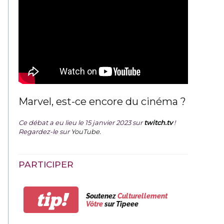
Marvel, est-ce encore du cinéma ?
Ce débat a eu lieu le 15 janvier 2023 sur
twitch.tv
!
Regardez-le sur
YouTube
.
PARTICIPER
tip!
Soutenez
Culturellement
Vôtre
sur Tipeee