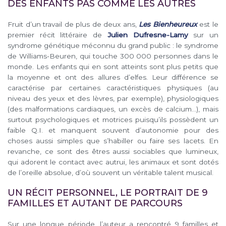
DES ENFANTS PAS COMME LES AUTRES
Fruit d’un travail de plus de deux ans,
Les Bienheureux
est le
premier récit littéraire de
Julien Dufresne-Lamy
sur un
syndrome génétique méconnu du grand public : le syndrome
de Williams-Beuren, qui touche 300 000 personnes dans le
monde. Les enfants qui en sont atteints sont plus petits que
la moyenne et ont des allures d’elfes. Leur différence se
caractérise par certaines caractéristiques physiques (au
niveau des yeux et des lèvres, par exemple), physiologiques
(des malformations cardiaques, un excès de calcium…), mais
surtout psychologiques et motrices puisqu’ils possèdent un
faible Q.I. et manquent souvent d’autonomie pour des
choses aussi simples que s’habiller ou faire ses lacets. En
revanche, ce sont des êtres aussi sociables que lumineux,
qui adorent le contact avec autrui, les animaux et sont dotés
de l’oreille absolue, d’où souvent un véritable talent musical.
UN RÉCIT PERSONNEL, LE PORTRAIT DE 9
FAMILLES ET AUTANT DE PARCOURS
Sur une longue période, l’auteur a rencontré 9 familles et