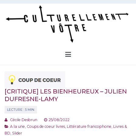
Aller
au
contenu
Culturellement Vôtre
Webzine Culturel
[CRITIQUE] LES BIENHEUREUX – JULIEN
DUFRESNE-LAMY
Cécile Desbrun
25/08/2022
A la une
,
Coups de coeur livres
,
Littérature francophone
,
Livres &
BD
,
Slider