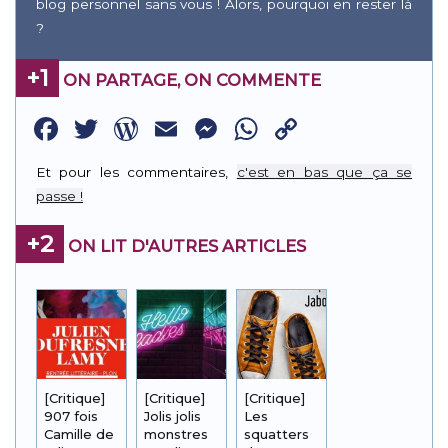
blog personnel sans vous ! Alors, pourquoi en rester là
?
+1
ON PARTAGE, ON COMMENTE
Facebook
Twitter
WordPress
Email
Messenger
WhatsApp
Copy
Link
Et pour les commentaires,
c'est en bas que ça se
passe !
+2
ON LIT D'AUTRES ARTICLES
[Critique]
[Critique]
[Critique]
907 fois
Jolis jolis
Les
Camille de
monstres
squatters