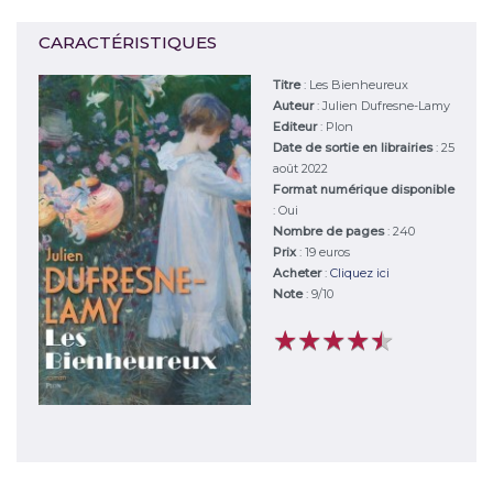
CARACTÉRISTIQUES
Titre
:
Les Bienheureux
Auteur
:
Julien Dufresne-Lamy
Editeur
:
Plon
Date de sortie en librairies
: 25
août 2022
Format numérique disponible
: Oui
Nombre de pages
: 240
Prix
: 19 euros
Acheter
:
Cliquez ici
Note
:
9
/
10
★
★
★
★
★
★
★
★
★
★