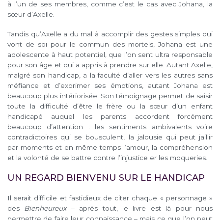
à l’un de ses membres, comme c’est le cas avec Johana, la
sœur d’Axelle.
Tandis qu’Axelle a du mal à accomplir des gestes simples qui
vont de soi pour le commun des mortels, Johana est une
adolescente à haut potentiel, que l’on sent ultra responsable
pour son âge et qui a appris à prendre sur elle. Autant Axelle,
malgré son handicap, a la faculté d’aller vers les autres sans
méfiance et d’exprimer ses émotions, autant Johana est
beaucoup plus intériorisée. Son témoignage permet de saisir
toute la difficulté d’être le frère ou la sœur d’un enfant
handicapé auquel les parents accordent forcément
beaucoup d’attention : les sentiments ambivalents voire
contradictoires qui se bousculent, la jalousie qui peut jaillir
par moments et en même temps l’amour, la compréhension
et la volonté de se battre contre l’injustice er les moqueries.
UN REGARD BIENVENU SUR LE HANDICAP
Il serait difficile et fastidieux de citer chaque « personnage »
des
Bienheureux
– après tout, le livre est là pour nous
permettre de faire leur connaissance – mais ce que l’on peut