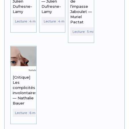
Julien
— Julien
de
Dufresne-
Dufresne-
l’impasse
Lamy
Lamy
Jaboulet —
Muriel
Pactat
[Critique]
Les
complicités
involontaires
— Nathalie
Bauer