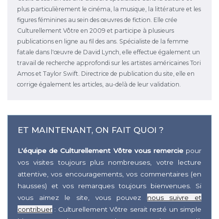
plus particulièrement le cinéma, la musique, la littérature et les
figures féminines au sein des œuvres de fiction. Elle crée
Culturellement Vôtre en 2009 et participe à plusieurs
publications en ligne au fil des ans. Spécialiste de la femme
fatale dans l'œuvre de David Lynch, elle effectue également un
travail de recherche approfondi sur les artistes américaines Tori
Amos et Taylor Swift. Directrice de publication du site, elle en
corrige également les articles, au-delà de leur validation.
ET MAINTENANT, ON FAIT QUOI ?
L'équipe de Culturellement Vôtre vous remercie
pour
vos visites toujours plus nombreuses, votre lecture
attentive, vos encouragements, vos commentaires (en
hausses) et vos remarques toujours bienvenues. Si
vous aimez le site, vous pouvez
nous suivre et
contribuer
: Culturellement Vôtre serait resté un simple