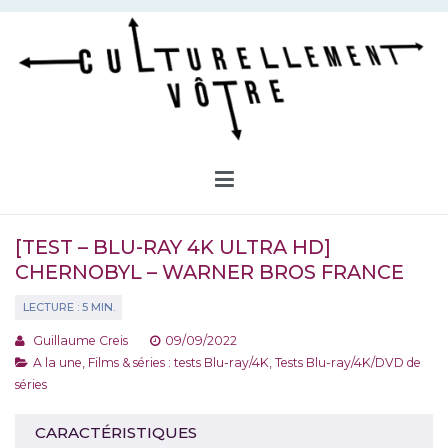
Aller
au
contenu
Culturellement Vôtre
Webzine Culturel
[TEST – BLU-RAY 4K ULTRA HD]
CHERNOBYL – WARNER BROS FRANCE
Guillaume Creis
09/09/2022
A la une
,
Films & séries : tests Blu-ray/4K
,
Tests Blu-ray/4K/DVD de
séries
CARACTÉRISTIQUES