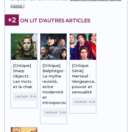
passe !
+2
ON LIT D'AUTRES ARTICLES
[Critique]
[Critique]
[Critique
Sharp
Belphégor :
Série]
Objects :
Le mythe
Merteuil :
Les mots
revisité,
Vengeance,
et la chair
entre
pouvoir et
modernité
sensualité
et
introspection