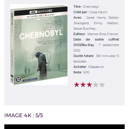
Titre
:
Chernobyl
Créé par
:
Craig Mazin
Avec
:
Jared Harris, Stellan
Skarsgard, Emily Watson,
Jessie Buckley...
Editeur
:
Warner Bros France
Date de sortie coffret
DVD/Blu-Ray
: 7 septembre
2022
Durée totale
: 300 minutes/ 5
épisodes
Acheter
:
Cliquez ici
Note
:
6
/
10
★
★
★
★
★
★
★
★
★
★
IMAGE 4K : 5/5