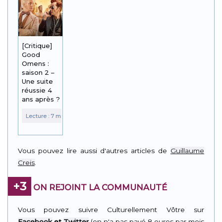
[Critique]
Good
Omens :
saison 2 –
Une suite
réussie 4
ans après ?
Vous pouvez lire aussi d'autres articles de
Guillaume
Creis
.
+3
ON REJOINT LA COMMUNAUTÉ
Vous pouvez suivre Culturellement Vôtre sur
Facebook
et
Twitter
(on n'a pas payé 8 euros par mois