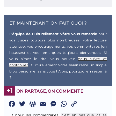
ET MAINTENANT, ON FAIT QUOI ?
L'équipe de Culturellement Vôtre vous remercie
pour
vos visites toujours plus nombreuses, votre lecture
attentive, vos encouragements, vos commentaires (en
hausses) et vos remarques toujours bienvenues. Si
vous aimez le site, vous pouvez
nous suivre et
contribuer
: Culturellement Vôtre serait resté un simple
blog personnel sans vous ! Alors, pourquoi en rester là
?
+1
ON PARTAGE, ON COMMENTE
Facebook
Twitter
WordPress
Email
Messenger
WhatsApp
Copy
Link
Et pour les commentaires,
c'est en bas que ça se