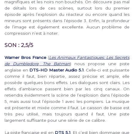
magnifiques et les noirs non bouchés. On découvre pas mal
de détails lors de ces scènes, surtout lors du premier
épisode après l’explosion du réacteur ou encore quand les
mineurs sont présents dans l’épisode 3. Enfin, la profondeur
de l’image est également excellente. Aucun problème de
compression n’est à noter.
SON : 2,5/5
Warner Bros France
(
Les Animaux Fantastiques: Les Secrets
de Dumbledore
,
The Batman
) nous propose une piste
anglaise en
DTS-HD Master Audio 5.1
. Celle-ci est puissante
comme il faut, bien répartie, assez précise et ample, elle
possède quelques bons effets. Les dialogues sont clairs. Les
effets d’ambiance passent bien par les cinq canaux. On
retiendra évidemment la scène de l’explosion dans l’épisode
5, mais aussi tout l’épisode 1 avec les pompiers. La musique
est présente et mixée comme il faut. Le caisson de basse est
très peu utilisé, mais toujours quand il faut. Une piste
largement suffisante pour une série de ce calibre.
La piste française est en
DTS 5.1
. Et c’est bien dommage que