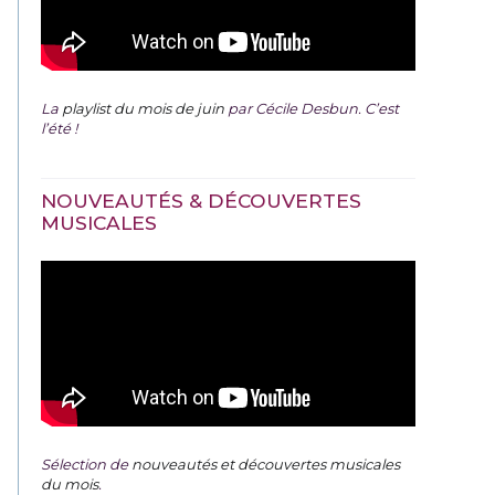
La
playlist du mois de juin
par Cécile Desbun. C’est
l’été !
NOUVEAUTÉS & DÉCOUVERTES
MUSICALES
Sélection de
nouveautés et découvertes musicales
du mois
.