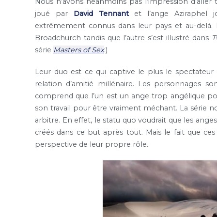
Nous n’avons néanmoins pas l’impression d’aller t
joué par
David Tennant
et l’ange Aziraphel 
extrêmement connus dans leur pays et au-delà
Broadchurch tandis que l’autre s’est illustré dans
T
série
Masters of Sex
.)
Leur duo est ce qui captive le plus le spectateur g
relation d’amitié millénaire. Les personnages son
comprend que l’un est un ange trop angélique po
son travail pour être vraiment méchant. La série n
arbitre. En effet, le statu quo voudrait que les ange
créés dans ce but après tout. Mais le fait que c
perspective de leur propre rôle.