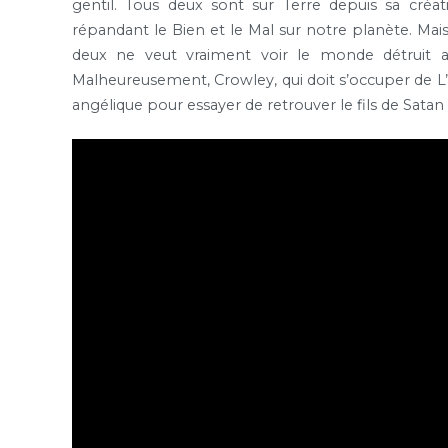
gentil. Tous deux sont sur Terre depuis sa créati
répandant le Bien et le Mal sur notre planète. Ma
deux ne veut vraiment voir le monde détruit a
Malheureusement, Crowley, qui doit s’occuper de L’An
angélique pour essayer de retrouver le fils de Sata