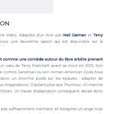
SON
ime Vidéo. Adaptée d’un livre par
Neil Gaiman
et
Terry
pour une deuxième saison qui est disponible sur la
eut comme une comédie autour du libre arbitre prenant
 un vœu de Terry Pratchett avant sa mort en 2015. Son
le comics
Sandman
ou son roman
American Gods
, tous
 donc un énorme poids sur les épaules : adapter de
eux imaginations. D’autant plus que l’humour, s’il marche
l’écran. Un travail d’adaptation conséquent devait donc
on pas suffisamment méchant, et Aziraphel un ange trop