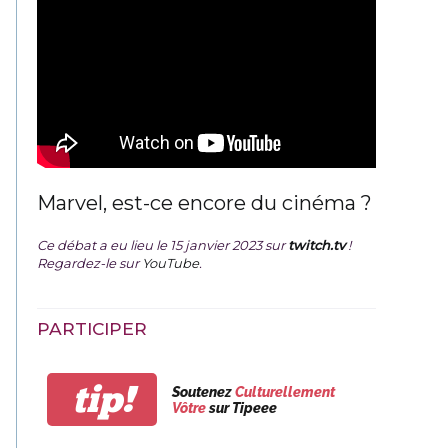
Marvel, est-ce encore du cinéma ?
Ce débat a eu lieu le 15 janvier 2023 sur
twitch.tv
!
Regardez-le sur
YouTube
.
PARTICIPER
tip!
Soutenez
Culturellement
Vôtre
sur Tipeee