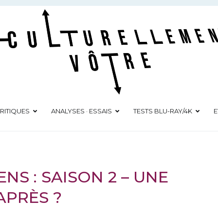
Culturellement Vôtre
Webzine Culturel
RITIQUES
ANALYSES · ESSAIS
TESTS BLU-RAY/4K
E
NS : SAISON 2 – UNE
APRÈS ?