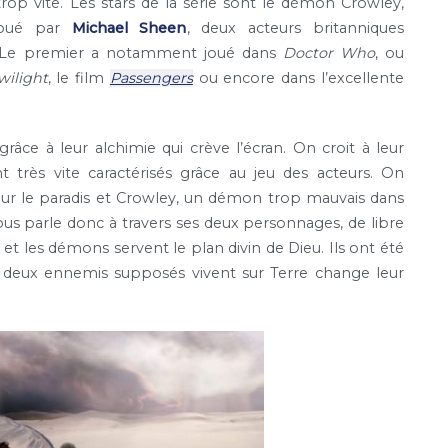
rop vite. Les stars de la série sont le démon Crowley,
joué par
Michael Sheen
, deux acteurs britanniques
. Le premier a notamment joué dans
Doctor Who
, ou
wilight
, le film
Passengers
ou encore dans l’excellente
râce à leur alchimie qui crève l’écran. On croit à leur
t très vite caractérisés grâce au jeu des acteurs. On
ur le paradis et Crowley, un démon trop mauvais dans
ous parle donc à travers ses deux personnages, de libre
s et les démons servent le plan divin de Dieu. Ils ont été
es deux ennemis supposés vivent sur Terre change leur