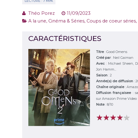
Théo Porez
11/09/2023
A la une
,
Cinéma & Séries
,
Coups de coeur séries
,
CARACTÉRISTIQUES
Titre
:
Good Omens
Créé par
:
Neil Gaiman
Avec
:
Michael Sheen, D
Jon Hamm...
Saison
:
2
Année(s) de diffusion
: 
Chaîne originale
:
Amazo
Diffusion françaisee
: s
sur Amazon Prime Video
Note
:
8
/
10
★
★
★
★
★
★
★
★
★
★