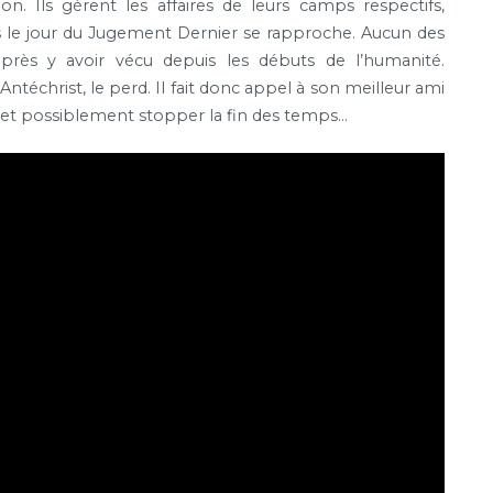
on. Ils gèrent les affaires de leurs camps respectifs,
is le jour du Jugement Dernier se rapproche. Aucun des
près y avoir vécu depuis les débuts de l’humanité.
téchrist, le perd. Il fait donc appel à son meilleur ami
n et possiblement stopper la fin des temps…