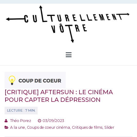
Aller
au
contenu
Culturellement Vôtre
Webzine Culturel
[CRITIQUE] AFTERSUN : LE CINÉMA
POUR CAPTER LA DÉPRESSION
Théo Porez
03/09/2023
A la une
,
Coups de coeur cinéma
,
Critiques de films
,
Slider