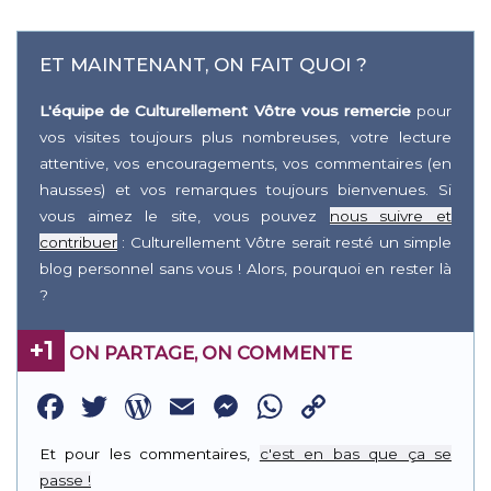
ET MAINTENANT, ON FAIT QUOI ?
L'équipe de Culturellement Vôtre vous remercie
pour
vos visites toujours plus nombreuses, votre lecture
attentive, vos encouragements, vos commentaires (en
hausses) et vos remarques toujours bienvenues. Si
vous aimez le site, vous pouvez
nous suivre et
contribuer
: Culturellement Vôtre serait resté un simple
blog personnel sans vous ! Alors, pourquoi en rester là
?
+1
ON PARTAGE, ON COMMENTE
Facebook
Twitter
WordPress
Email
Messenger
WhatsApp
Copy
Link
Et pour les commentaires,
c'est en bas que ça se
passe !