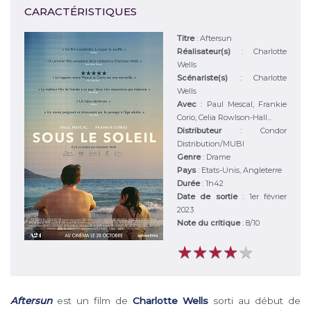
CARACTÉRISTIQUES
Titre
:
Aftersun
Réalisateur(s)
:
Charlotte
Wells
Scénariste(s)
:
Charlotte
Wells
Avec
:
Paul Mescal, Frankie
Corio, Celia Rowlson-Hall...
Distributeur
:
Condor
Distribution/MUBI
Genre
:
Drame
Pays
:
Etats-Unis, Angleterre
Durée
:
1h42
Date de sortie
: 1er février
2023
Note du critique
:
8
/
10
★
★
★
★
★
★
★
★
★
★
Aftersun
est un film de
Charlotte Wells
sorti au début de