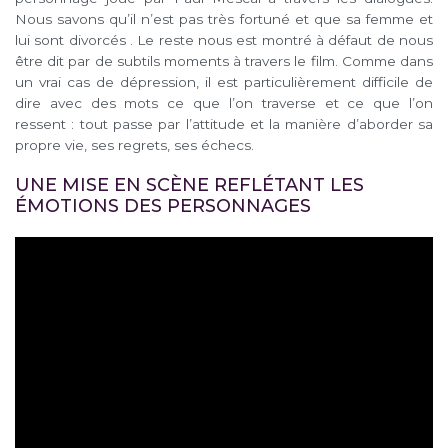
Nous savons qu’il n’est pas très fortuné et que sa femme et
lui sont divorcés . Le reste nous est montré à défaut de nous
être dit par de subtils moments à travers le film.
Comme dans
un vrai cas de dépression, il est particulièrement difficile de
dire avec des mots ce que l’on traverse et ce que l’on
ressent : tout passe par l’attitude et la manière d’aborder sa
propre vie, ses regrets, ses échecs.
UNE MISE EN SCÈNE REFLÉTANT LES
ÉMOTIONS DES PERSONNAGES