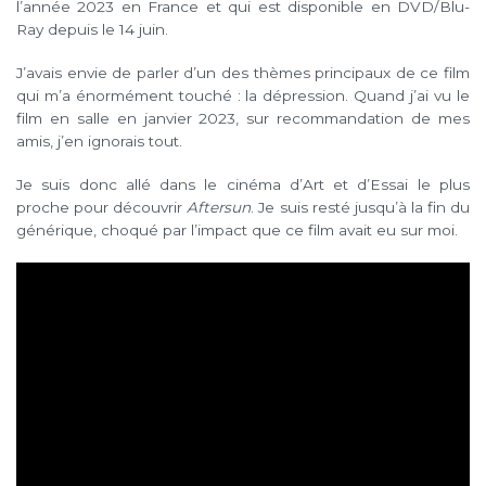
l’année 2023 en France et qui est disponible en DVD/Blu-
Ray depuis le 14 juin.
J’avais envie de parler d’un des thèmes principaux de ce film
qui m’a énormément touché : la dépression. Quand j’ai vu le
film en salle en janvier 2023, sur recommandation de mes
amis, j’en ignorais tout.
Je suis donc allé dans le cinéma d’Art et d’Essai le plus
proche pour découvrir
Aftersun
. Je suis resté jusqu’à la fin du
générique, choqué par l’impact que ce film avait eu sur moi.