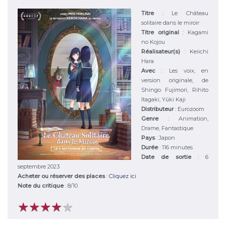
Titre
:
Le Château
solitaire dans le miroir
Titre original
:
Kagami
no Kojou
Réalisateur(s)
:
Keiichi
Hara
Avec
:
Les voix, en
version originale, de
Shingo Fujimori, Rihito
Itagaki, Yûki Kaji
Distributeur
:
Eurozoom
Genre
:
Animation,
Drame, Fantastique
Pays
:
Japon
Durée
:
116 minutes
Date de sortie
: 6
septembre 2023
Acheter ou réserver des places
:
Cliquez ici
Note du critique
:
8
/
10
★
★
★
★
★
★
★
★
★
★