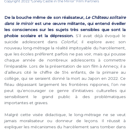
Copyright 2022 “Lonely Castle in the Mirror” Film Partners
De la bouche même de son réalisateur,
Le Château solitaire
dans le miroir
est une œuvre militante, qui entend éveiller
les consciences sur les sujets très sensibles que sont la
phobie scolaire et la dépression.
S’il avait déjà évoqué le
suicide adolescent dans
Colorful
, il explore avec son
nouveau long-métrage la réalité impitoyable du harcèlement,
que les écoles préfèrent parfois ne pas voir, mais qui pousse
chaque année de nombreux adolescents à commettre
l’irréparable. Lors de la présentation de son film à Annecy, il a
d’ailleurs cité le chiffre de 514 enfants, de la primaire au
collège, qui se seraient donné la mort au Japon en 2022. Ce
fléau dépassant largement les frontières nippones, l’on ne
peut qu’encourager ce genre d’initiatives culturelles qui
sensibilisent le grand public à des problématiques
importantes et graves.
Malgré cette visée didactique, le long-métrage ne se veut
jamais moralisateur ou donneur de leçons. Il réussit à
expliquer les mécanismes du harcèlement sans tomber dans