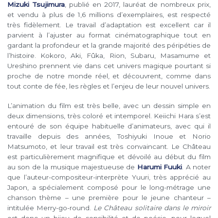
Mizuki Tsujimura
, publié en 2017, lauréat de nombreux prix,
et vendu à plus de 1,6 millions d’exemplaires, est respecté
très fidèlement. Le travail d’adaptation est excellent car il
parvient à l’ajuster au format cinématographique tout en
gardant la profondeur et la grande majorité des péripéties de
l’histoire. Kokoro, Aki, Fûka, Rion, Subaru, Masamume et
Ureshino prennent vie dans cet univers magique pourtant si
proche de notre monde réel, et découvrent, comme dans
tout conte de fée, les règles et l’enjeu de leur nouvel univers.
L’animation du film est très belle, avec un dessin simple en
deux dimensions, très coloré et intemporel. Keiichi Hara s’est
entouré de son équipe habituelle d’animateurs, avec qui il
travaille depuis des années, Toshiyuki Inoue et Norio
Matsumoto, et leur travail est très convaincant. Le Château
est particulièrement magnifique et dévoilé au début du film
au son de la musique majestueuse de
Harumi Fuuki
. A noter
que l’auteur-compositeur-interprète Yuuri, très apprécié au
Japon, a spécialement composé pour le long-métrage une
chanson thème – une première pour le jeune chanteur –
intitulée Merry-go-round.
Le Château solitaire dans le miroir