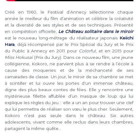
Créé en 1960, le Festival d’Annecy sélectionne chaque
année le meilleur du film d’animation et célèbre la créativité
et la diversité de ses styles et de ses techniques. Présenté
en compétition officielle,
Le Château solitaire dans le miroir
est le nouveau long-métrage du réalisateur japonais
Keiichi
Hara
, déjà récompensé par le Prix Spécial du Jury et le Prix
du Public à Annecy en 2011 pour
Colorful
, et en 2015 pour
Miss Hokusai
(Prix du Jury). Dans ce nouveau film, une jeune
collégienne, Kokoro, ne parvient plus à se rendre à l’école à
cause des moqueries et de la méchanceté de ses
camarades de classe. Un jour, le miroir de sa chambre se met
à scintiller et lui ouvre les portes d’un immense château,
digne des plus beaux contes de fées. Elle y rencontre une
mystérieuse fillette affublée d’un masque de loup qui lui
explique les règles du jeu : elle a un an pour trouver une clef
qui lui permettra de réaliser son vœu le plus cher. Seulement,
Kokoro n’est pas seule dans le château. Six autres
adolescents, vivant comme elle reclus dans leurs chambres,
partagent la même quête…