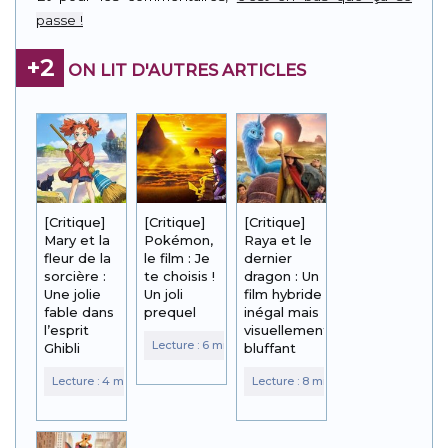
passe !
+2
ON LIT D'AUTRES ARTICLES
[Critique]
[Critique]
[Critique]
Mary et la
Pokémon,
Raya et le
fleur de la
le film : Je
dernier
sorcière :
te choisis !
dragon : Un
Une jolie
Un joli
film hybride
fable dans
prequel
inégal mais
l’esprit
visuellement
Ghibli
bluffant