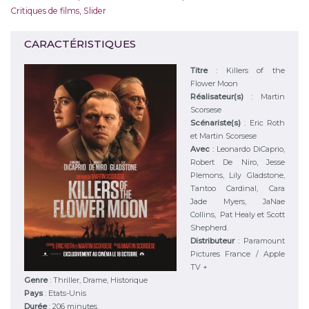
Critiques de films
,
Slider
CARACTÉRISTIQUES
Titre
:
Killers of the
Flower Moon
Réalisateur(s)
:
Martin
Scorsese
Scénariste(s)
:
Eric Roth
et Martin Scorsese
Avec
:
Leonardo DiCaprio,
Robert De Niro, Jesse
Plemons, Lily Gladstone,
Tantoo Cardinal, Cara
Jade Myers, JaNae
Collins, Pat Healy et Scott
Shepherd.
Distributeur
:
Paramount
Pictures France / Apple
TV +
Genre
:
Thriller, Drame, Historique
Pays
:
Etats-Unis
Durée
:
206 minutes