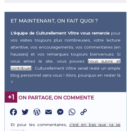
ET MAINTENANT, ON FAIT QUOI ?
L'équipe de Culturellement Vôtre vous remercie
pour
vos visites toujours plus nombreuses, votre lecture
attentive, vos encouragements, vos commentaires (en
hausses) et vos remarques toujours bienvenues. Si
vous aimez le site, vous pouvez
nous suivre et
contribuer
: Culturellement Vôtre serait resté un simple
blog personnel sans vous ! Alors, pourquoi en rester là
?
+1
ON PARTAGE, ON COMMENTE
Facebook
Twitter
WordPress
Email
Messenger
WhatsApp
Copy
Link
Et pour les commentaires,
c'est en bas que ça se