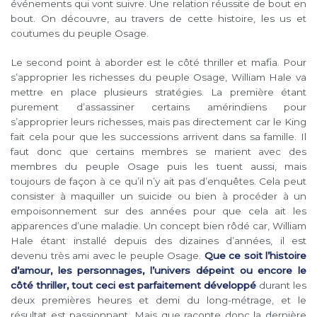
événements qui vont suivre. Une relation réussite de bout en
bout. On découvre, au travers de cette histoire, les us et
coutumes du peuple Osage.
Le second point à aborder est le côté thriller et mafia. Pour
s’approprier les richesses du peuple Osage, William Hale va
mettre en place plusieurs stratégies. La première étant
purement d’assassiner certains amérindiens pour
s’approprier leurs richesses, mais pas directement car le King
fait cela pour que les successions arrivent dans sa famille. Il
faut donc que certains membres se marient avec des
membres du peuple Osage puis les tuent aussi, mais
toujours de façon à ce qu’il n’y ait pas d’enquêtes. Cela peut
consister à maquiller un suicide ou bien à procéder à un
empoisonnement sur des années pour que cela ait les
apparences d’une maladie. Un concept bien rôdé car, William
Hale étant installé depuis des dizaines d’années, il est
devenu très ami avec le peuple Osage.
Que ce soit l’histoire
d’amour, les personnages, l’univers dépeint ou encore le
côté thriller, tout ceci est parfaitement développé
durant les
deux premières heures et demi du long-métrage, et le
résultat est passionnant. Mais que raconte donc la dernière