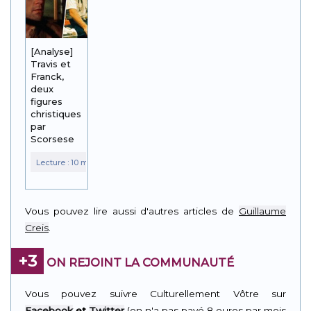
[Analyse]
Travis et
Franck,
deux
figures
christiques
par
Scorsese
Vous pouvez lire aussi d'autres articles de
Guillaume
Creis
.
+3
ON REJOINT LA COMMUNAUTÉ
Vous pouvez suivre Culturellement Vôtre sur
Facebook
et
Twitter
(on n'a pas payé 8 euros par mois