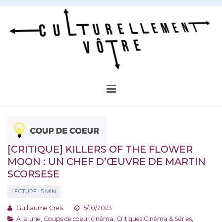
Aller
au
contenu
Culturellement Vôtre
Webzine Culturel
[CRITIQUE] KILLERS OF THE FLOWER
MOON : UN CHEF D’ŒUVRE DE MARTIN
SCORSESE
Guillaume Creis
15/10/2023
A la une
,
Coups de coeur cinéma
,
Critiques Cinéma & Séries
,