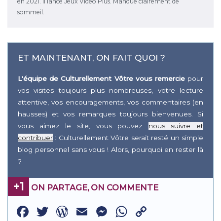
en 2021. Il lance Jeux Vidéo Plus. Manque clairement de
sommeil.
ET MAINTENANT, ON FAIT QUOI ?
L'équipe de Culturellement Vôtre vous remercie
pour
vos visites toujours plus nombreuses, votre lecture
attentive, vos encouragements, vos commentaires (en
hausses) et vos remarques toujours bienvenues. Si
vous aimez le site, vous pouvez
nous suivre et
contribuer
: Culturellement Vôtre serait resté un simple
blog personnel sans vous ! Alors, pourquoi en rester là
?
+1
ON PARTAGE, ON COMMENTE
Facebook
Twitter
WordPress
Email
Messenger
WhatsApp
Copy