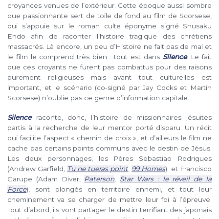
croyances venues de l’extérieur. Cette époque aussi sombre
que passionnante sert de toile de fond au film de Scorsese,
qui s’appuie sur le roman culte éponyme signé Shusaku
Endo afin de raconter l’histoire tragique des chrétiens
massacrés. Là encore, un peu d’Histoire ne fait pas de mal et
le film le comprend très bien : tout est dans
Silence
. Le fait
que ces croyants ne furent pas combattus pour des raisons
purement religieuses mais avant tout culturelles est
important, et le scénario (co-signé par Jay Cocks et Martin
Scorsese) n’oublie pas ce genre d’information capitale.
Silence
raconte, donc, l’histoire de missionnaires jésuites
partis à la recherche de leur mentor porté disparu. Un récit
qui facilite l’aspect « chemin de croix », et d’ailleurs le film ne
cache pas certains points communs avec le destin de Jésus.
Les deux personnages, les Pères Sebastiao Rodrigues
(Andrew Garfield,
Tu ne tueras point
,
99 Homes
) et Francisco
Garupe (Adam Diver,
Paterson
,
Star Wars : le réveil de la
Force
), sont plongés en territoire ennemi, et tout leur
cheminement va se charger de mettre leur foi à l’épreuve.
Tout d’abord, ils vont partager le destin terrifiant des japonais