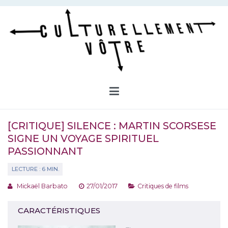
Aller
au
contenu
Culturellement Vôtre
Webzine Culturel
[CRITIQUE] SILENCE : MARTIN SCORSESE
SIGNE UN VOYAGE SPIRITUEL
PASSIONNANT
Mickaël Barbato
27/01/2017
Critiques de films
CARACTÉRISTIQUES