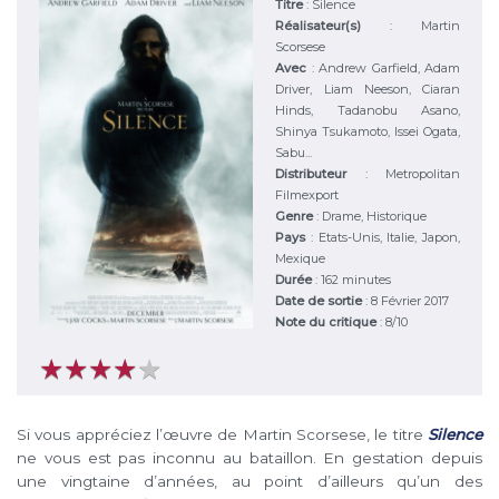
Titre
:
Silence
Réalisateur(s)
:
Martin
Scorsese
Avec
:
Andrew Garfield, Adam
Driver, Liam Neeson, Ciaran
Hinds, Tadanobu Asano,
Shinya Tsukamoto, Issei Ogata,
Sabu...
Distributeur
:
Metropolitan
Filmexport
Genre
:
Drame, Historique
Pays
:
Etats-Unis, Italie, Japon,
Mexique
Durée
:
162 minutes
Date de sortie
: 8 Février 2017
Note du critique
:
8
/
10
★
★
★
★
★
★
★
★
★
★
Si vous appréciez l’œuvre de Martin Scorsese, le titre
Silence
ne vous est pas inconnu au bataillon. En gestation depuis
une vingtaine d’années, au point d’ailleurs qu’un des