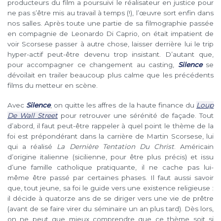
producteurs du film a poursuivi le réalisateur en justice pour
ne pas s’être mis au travail à temps (!), l’œuvre sort enfin dans
nos salles. Après toute une partie de sa filmographie passée
en compagnie de Leonardo Di Caprio, on était impatient de
voir Scorsese passer à autre chose, laisser derrière lui le trip
hyper-actif peut-être devenu trop insistant. D’autant que,
pour accompagner ce changement au casting,
Silence
se
dévoilait en trailer beaucoup plus calme que les précédents
films du metteur en scène.
Avec
Silence
, on quitte les affres de la haute finance du
Loup
De Wall Street
pour retrouver une sérénité de façade. Tout
d’abord, il faut peut-être rappeler à quel point le thème de la
foi est prépondérant dans la carrière de Martin Scorsese, lui
qui a réalisé
La Dernière Tentation Du Christ
. Américain
d’origine italienne (sicilienne, pour être plus précis) et issu
d’une famille catholique pratiquante, il ne cache pas lui-
même être passé par certaines phases. Il faut aussi savoir
que, tout jeune, sa foi le guide vers une existence religieuse :
il décide à quatorze ans de se diriger vers une vie de prêtre
(avant de se faire virer du séminaire un an plus tard). Dès lors,
on ne peut que mieux comprendre que ce thème soit si