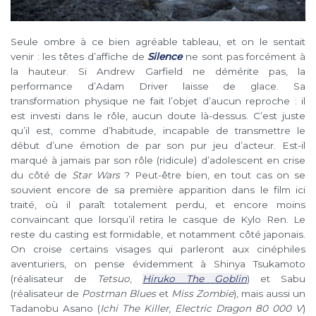
Seule ombre à ce bien agréable tableau, et on le sentait
venir : les têtes d’affiche de
Silence
ne sont pas forcément à
la hauteur. Si Andrew Garfield ne démérite pas, la
performance d’Adam Driver laisse de glace. Sa
transformation physique ne fait l’objet d’aucun reproche : il
est investi dans le rôle, aucun doute là-dessus. C’est juste
qu’il est, comme d’habitude, incapable de transmettre le
début d’une émotion de par son pur jeu d’acteur. Est-il
marqué à jamais par son rôle (ridicule) d’adolescent en crise
du côté de
Star Wars
? Peut-être bien, en tout cas on se
souvient encore de sa première apparition dans le film ici
traité, où il paraît totalement perdu, et encore moins
convaincant que lorsqu’il retira le casque de Kylo Ren. Le
reste du casting est formidable, et notamment côté japonais.
On croise certains visages qui parleront aux cinéphiles
aventuriers, on pense évidemment à Shinya Tsukamoto
(réalisateur de
Tetsuo
,
Hiruko The Goblin
) et Sabu
(réalisateur de
Postman Blues
et
Miss Zombie
), mais aussi un
Tadanobu Asano (
Ichi The Killer
,
Electric Dragon 80 000 V
)