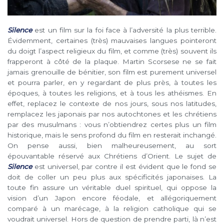
Silence
est un film sur la foi face à l’adversité la plus terrible.
Évidemment, certaines (très) mauvaises langues pointeront
du doigt l’aspect religieux du film, et comme (très) souvent ils
frapperont à côté de la plaque. Martin Scorsese ne se fait
jamais grenouille de bénitier, son film est purement universel
et pourra parler, en y regardant de plus près, à toutes les
époques, à toutes les religions, et à tous les athéismes. En
effet, replacez le contexte de nos jours, sous nos latitudes,
remplacez les japonais par nos autochtones et les chrétiens
par des musulmans : vous n’obtiendrez certes plus un film
historique, mais le sens profond du film en resterait inchangé.
On pense aussi, bien malheureusement, au sort
épouvantable réservé aux Chrétiens d’Orient. Le sujet de
Silence
est universel, par contre il est évident que le fond se
doit de coller un peu plus aux spécificités japonaises. La
toute fin assure un véritable duel spirituel, qui oppose la
vision d’un Japon encore féodale, et allégoriquement
comparé à un marécage, à la religion catholique qui se
voudrait universel. Hors de question de prendre parti, là n’est