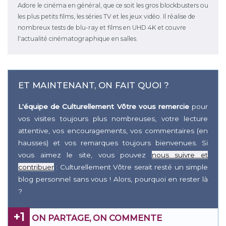
Adore le cinéma en général, que ce soit les gros blockbusters ou
les plus petits films, les séries TV et les jeux vidéo. Il réalise de
nombreux tests de blu-ray et films en UHD 4K et couvre
l'actualité cinématographique en salles.
ET MAINTENANT, ON FAIT QUOI ?
L'équipe de Culturellement Vôtre vous remercie
pour
vos visites toujours plus nombreuses, votre lecture
attentive, vos encouragements, vos commentaires (en
hausses) et vos remarques toujours bienvenues. Si
vous aimez le site, vous pouvez
nous suivre et
contribuer
: Culturellement Vôtre serait resté un simple
blog personnel sans vous ! Alors, pourquoi en rester là
?
+1
ON PARTAGE, ON COMMENTE