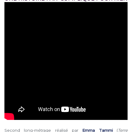
Second long-métrage réalisé par
Emma Tammi
(
Terre