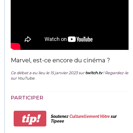
Marvel, est-ce encore du cinéma ?
Ce débat a eu lieu le 15 janvier 2023 sur
twitch.tv
! Regardez-le
sur
YouTube
.
PARTICIPER
tip!
Soutenez
Culturellement Vôtre
sur
Tipeee