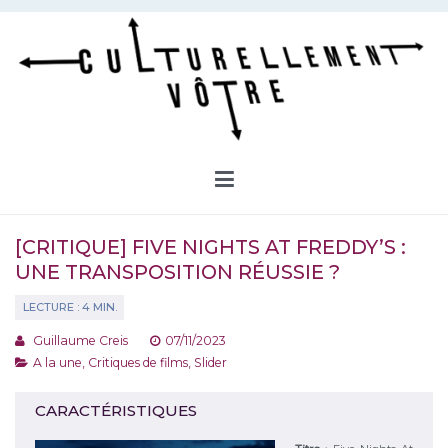
Aller
au
contenu
Culturellement Vôtre
Webzine Culturel
[CRITIQUE] FIVE NIGHTS AT FREDDY’S :
UNE TRANSPOSITION RÉUSSIE ?
Guillaume Creis
07/11/2023
A la une
,
Critiques de films
,
Slider
CARACTÉRISTIQUES