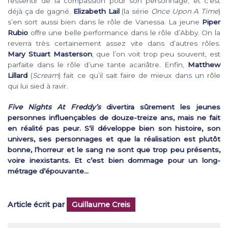
ressentir de la compassion pour son personnage, et c’est
déjà ça de gagné.
Elizabeth Lail
(la série
Once Upon A Time
)
s’en sort aussi bien dans le rôle de Vanessa. La jeune
Piper
Rubio
offre une belle performance dans le rôle d’Abby. On la
reverra très certainement assez vite dans d’autres rôles.
Mary Stuart Masterson
, que l’on voit trop peu souvent, est
parfaite dans le rôle d’une tante acariâtre. Enfin,
Matthew
Lillard
(
Scream
) fait ce qu’il sait faire de mieux dans un rôle
qui lui sied à ravir.
Five Nights At Freddy’s
divertira sûrement les jeunes
personnes influençables de douze-treize ans, mais ne fait
en réalité pas peur. S’il développe bien son histoire, son
univers, ses personnages et que la réalisation est plutôt
bonne, l’horreur et le sang ne sont que trop peu présents,
voire inexistants. Et c’est bien dommage pour un long-
métrage d’épouvante…
Article écrit par
Guillaume Creis