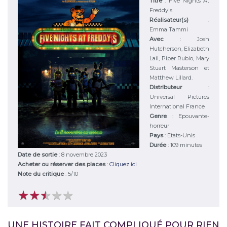
Titre
:
Five Nights At
Freddy's
Réalisateur(s)
:
Emma Tammi
Avec
:
Josh
Hutcherson, Elizabeth
Lail, Piper Rubio, Mary
Stuart Masterson et
Matthew Lillard.
Distributeur
:
Universal Pictures
International France
Genre
:
Epouvante-
horreur
Pays
:
Etats-Unis
Durée
:
109 minutes
Date de sortie
: 8 novembre 2023
Acheter ou réserver des places
:
Cliquez ici
Note du critique
:
5
/
10
★
★
★
★
★
★
★
★
★
★
UNE HISTOIRE FAIT COMPLIQUÉ POUR RIEN