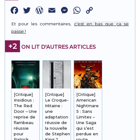
Facebook
Twitter
WordPress
Email
Messenger
WhatsApp
Copy
Link
Et pour les commentaires,
c'est en bas que ça se
passe !
+2
ON LIT D'AUTRES ARTICLES
[Critique]
[Critique]
[Critique]
Insidious :
Le Croque-
American
The Red
Mitaine :
Nightmare
Door – Une
une
5 : Sans
reprise de
adaptation
Limites –
flambeau
réussie de
Une Saga
réussie
la nouvelle
qui s’est
pour
de Stephen
perdue en
Patrick
King ?
route