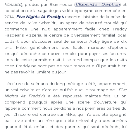
Maudite
), produit par Blumhouse (
L’Exorciste : Devotion
) et
adaptation de la saga de jeu vidéo éponyme commencée en
2014,
Five Nights At Freddy’s
raconte l’histoire de la prise de
service de Mike Schmidt, un agent de sécurité troublé qui
commence une nuit apparemment facile chez Freddy
Fazbear’s Pizzeria, le centre de divertissement familial local.
Luttant pour s’occuper seul de sa sœur Abby âgée de dix
ans, Mike, généralement peu fiable, manque d’options
lorsqu’il décroche ce nouvel emploi pour payer ses factures.
Lors de cette première nuit, il se rend compte que les nuits
chez Freddy ne sont pas de tout repos et qu’il pourrait bien
ne pas revoir la lumière du jour…
L’écriture du scénario du long-métrage a été, apparemment,
un vrai calvaire et c’est ce qui fait que le tournage de
Five
Nights At Freddy’s
a été repoussé maintes fois. Et on
comprend pourquoi après une scène d’ouverture qui
rappelle comment nous perdions à nos premières parties du
jeu. L’histoire est centrée sur Mike, qui n’a pas été épargné
par la vie entre un frère qui a été enlevé il y a des années
quand il était enfant et des parents qui sont décédés, lui