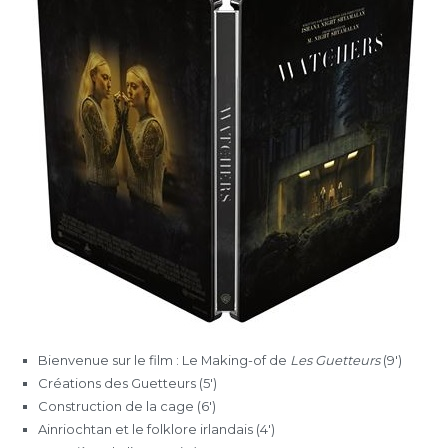
Bienvenue sur le film : Le Making-of de
Les Guetteurs
(9′)
Créations des Guetteurs (5′)
Construction de la cage (6′)
Ainriochtan et le folklore irlandais (4′)