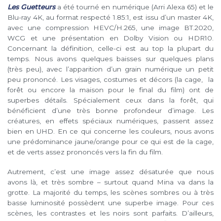
Les Guetteurs
a été tourné en numérique (Arri Alexa 65) et le
Blu-ray 4K, au format respecté 1.85:1, est issu d’un master 4K,
avec une compression HEVC/H.265, une image BT.2020,
WCG et une présentation en Dolby Vision ou HDR10.
Concernant la définition, celle-ci est au top la plupart du
temps. Nous avons quelques baisses sur quelques plans
(très peu), avec l’apparition d’un grain numérique un petit
peu prononcé. Les visages, costumes et décors (la cage, la
forêt ou encore la maison pour le final du film) ont de
superbes détails. Spécialement ceux dans la forêt, qui
bénéficient d’une très bonne profondeur d’image. Les
créatures, en effets spéciaux numériques, passent assez
bien en UHD. En ce qui concerne les couleurs, nous avons
une prédominance jaune/orange pour ce qui est de la cage,
et de verts assez prononcés vers la fin du film.
Autrement, c’est une image assez désaturée que nous
avons là, et très sombre – surtout quand Mina va dans la
grotte. La majorité du temps, les scènes sombres ou à très
basse luminosité possèdent une superbe image. Pour ces
scènes, les contrastes et les noirs sont parfaits. D’ailleurs,