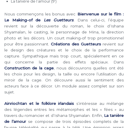
La tanière de l’amour (9′)
Nous commençons les bonus avec
Bienvenue sur le film :
Le Making-of de
Les Guetteurs
.
Dans celui-ci, l’équipe
revient sur la découverte du roman, le choix d’Ishana
Shyamalan, le casting, le personnage de Mina, la direction
photo et les décors. Un court making-of trop promotionnel
pour être passionnant.
Créations des Guetteurs
revient sur
le design des créatures et le choix de la performance
capture. Sympathique mais trop court, spécialement en ce
qui concerne la partie des effets spéciaux. Dans
Construction de la cage
, nous découvrons quelles ont été
les choix pour les design, la taille ou encore l’utilisation du
miroir de la cage. On découvre aussi le sentiment des
acteurs face à ce décor. Un module assez complet sur son
sujet.
Ainriochtan et le folklore irlandais
s’intéresse au mélange
des légendes entres les métamorphes et les « fées » au
travers du romancier et d’Ishana Shyamalan. Enfin,
La tanière
de l’amour
se compose de trois épisodes complets de la
fausse téléréalité qui passe à la télé. Une émission assez