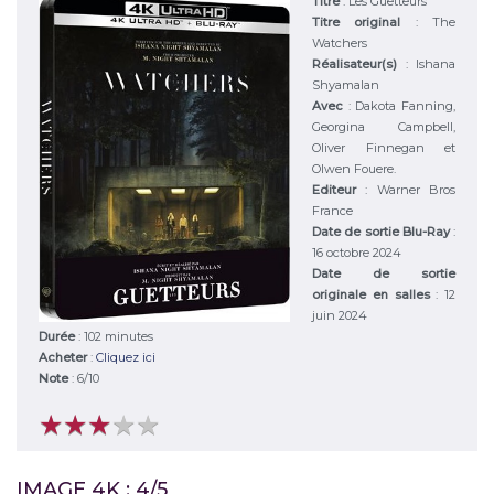
Titre
:
Les Guetteurs
Titre original
:
The
Watchers
Réalisateur(s)
:
Ishana
Shyamalan
Avec
:
Dakota Fanning,
Georgina Campbell,
Oliver Finnegan et
Olwen Fouere.
Editeur
:
Warner Bros
France
Date de sortie Blu-Ray
:
16 octobre 2024
Date de sortie
originale en salles
: 12
juin 2024
Durée
:
102 minutes
Acheter
:
Cliquez ici
Note
:
6
/
10
★
★
★
★
★
★
★
★
★
★
IMAGE 4K : 4/5