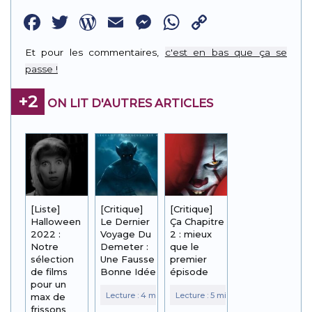
Facebook
Twitter
WordPress
Email
Messenger
WhatsApp
Copy
Link
Et pour les commentaires,
c'est en bas que ça se
passe !
+2
ON LIT D'AUTRES ARTICLES
[Liste]
[Critique]
[Critique]
Halloween
Le Dernier
Ça Chapitre
2022 :
Voyage Du
2 : mieux
Notre
Demeter :
que le
sélection
Une Fausse
premier
de films
Bonne Idée
épisode
pour un
max de
frissons