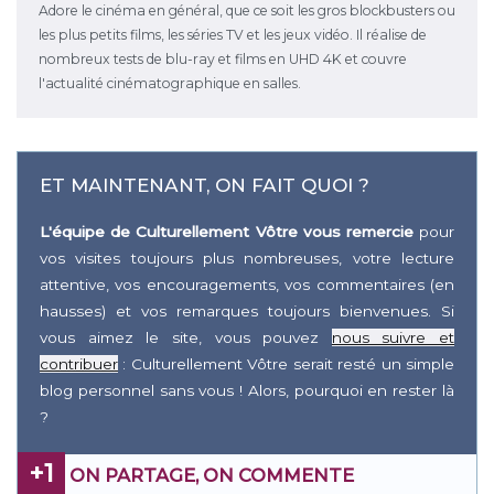
Adore le cinéma en général, que ce soit les gros blockbusters ou
les plus petits films, les séries TV et les jeux vidéo. Il réalise de
nombreux tests de blu-ray et films en UHD 4K et couvre
l'actualité cinématographique en salles.
ET MAINTENANT, ON FAIT QUOI ?
L'équipe de Culturellement Vôtre vous remercie
pour
vos visites toujours plus nombreuses, votre lecture
attentive, vos encouragements, vos commentaires (en
hausses) et vos remarques toujours bienvenues. Si
vous aimez le site, vous pouvez
nous suivre et
contribuer
: Culturellement Vôtre serait resté un simple
blog personnel sans vous ! Alors, pourquoi en rester là
?
+1
ON PARTAGE, ON COMMENTE