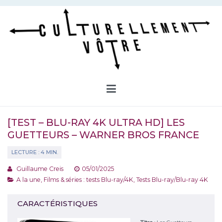
Aller
au
contenu
Culturellement Vôtre
Webzine Culturel
[TEST – BLU-RAY 4K ULTRA HD] LES
GUETTEURS – WARNER BROS FRANCE
Guillaume Creis
05/01/2025
A la une
,
Films & séries : tests Blu-ray/4K
,
Tests Blu-ray/Blu-ray 4K
CARACTÉRISTIQUES