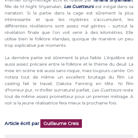
Premier long-métrage écrit et réalisé par
Ishana Shyamalan
,
fille de M.Night Shyamalan,
Les Guetteurs
est inégal dans sa
narration. Si la partie dans la cage est sûrement la plus
intéressante et que les mystères s’accumulent, les
différentes révélations sont assez mal gérées – surtout la
révélation finale que l’on voit venir à des kilomètres. Elle
utilise bien le folklore irlandais, quoique de manière un peu
trop explicative par moments.
La dernière partie est sûrement la plus faible. L’équilibre est
aussi assez précaire entre le folklore et le thème du deuil. La
mise en scène est aussi sans risque, mais toujours carrée. On
notera tout de même un excellent bruitage du film. Le
casting fait le travail, Dakota Fanning en tête. Ni film
d’horreur pur, ni thriller surnaturel parfait,
Les Guetteurs
reste
tout de même assez prometteur pour un premier métrage. A
voir si la jeune réalisatrice fera mieux la prochaine fois.
Article écrit par
Guillaume Creis