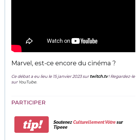
Marvel, est-ce encore du cinéma ?
Ce débat a eu lieu le 15 janvier 2023 sur
twitch.tv
! Regardez-le
sur
YouTube
.
PARTICIPER
tip!
Soutenez
Culturellement Vôtre
sur
Tipeee