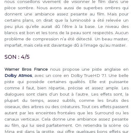
nous conseillons vivement de visionner le film dans une
pièce sombre. Nous avons aussi de superbes ombres qui
donnent une ambiance assez pesante au film. Mais pour
certains plans, on dirait que la luminosité a été relevée un
peu plus qu’elle aurait dû l’être à la base. Le niveau des
blancs est bon et les tons de la peau sont respectés. Aucun
problème de compression n’a été détecté. Un beau master,
imparfait, mais cela est davantage dû à l’image qu’au master.
SON : 4/5
Warner Bros France
nous propose une piste anglaise en
Dolby Atmos
, avec un core en Dolby TrueHD 7.1. Une belle
piste qui possède certaines qualités. Elle est puissante
comme il faut, bien répartie, précise et assez ample. Les
dialogues sont clairs d’un bout à l’autre. Les effets sont, la
plupart du temps, assez subtils, comme les bruits des
oiseaux, des arbres ou des créatures. Tout ces effets passent
autant par les enceintes frontales que les Surround ou les
canaux verticaux. Cela donne une ambiance assez pesante
au film, qui lui sied parfaitement. On retiendra la scène où
Mina est dans la grotte, qui offre quelques bons effets sur