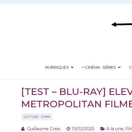
Aller
au
contenu
RUBRIQUES
> CINÉMA · SÉRIES
C
[TEST – BLU-RAY] ELE
METROPOLITAN FILM
Guillaume Creis
13/02/2025
A la une
,
Fil