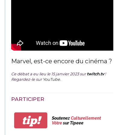
Marvel, est-ce encore du cinéma ?
Ce débat a eu lieu le 15 janvier 2023 sur
twitch.tv
!
Regardez-le sur
YouTube
.
PARTICIPER
tip!
Soutenez
Culturellement
Vôtre
sur Tipeee