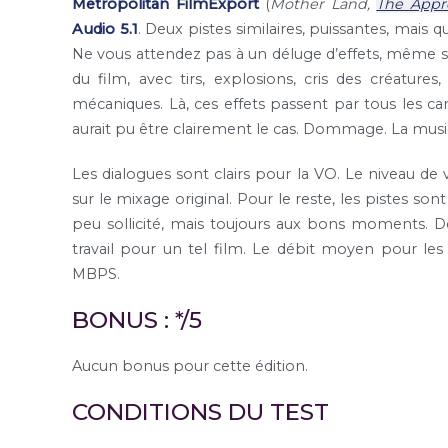
Metropolitan FilmExport
(
Mother Land,
The Appr
Audio 5.1
. Deux pistes similaires, puissantes, mais q
Ne vous attendez pas à un déluge d’effets, même si,
du film, avec tirs, explosions, cris des créatur
mécaniques. Là, ces effets passent par tous les can
aurait pu être clairement le cas. Dommage. La musi
Les dialogues sont clairs pour la VO. Le niveau d
sur le mixage original. Pour le reste, les pistes so
peu sollicité, mais toujours aux bons moments. Des 
travail pour un tel film. Le débit moyen pour le
MBPS.
BONUS : */5
Aucun bonus pour cette édition.
CONDITIONS DU TEST