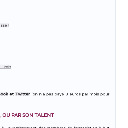
r
pp
sse !
 Creis
.
book
et
Twitter
(on n'a pas payé 8 euros par mois pour
, OU PAR SON TALENT
t à l'investissement des membres de l'association à but