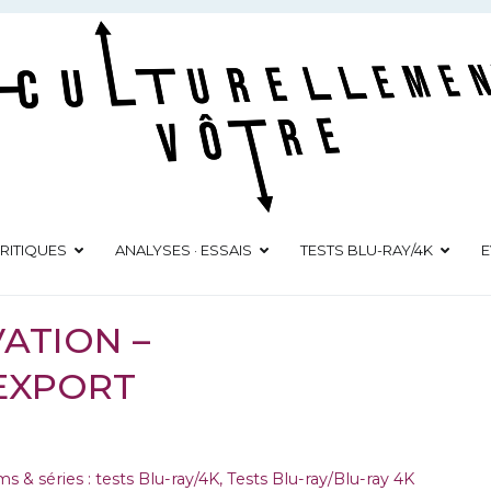
Culturellement Vôtre
Webzine Culturel
RITIQUES
ANALYSES · ESSAIS
TESTS BLU-RAY/4K
E
VATION –
EXPORT
ms & séries : tests Blu-ray/4K
,
Tests Blu-ray/Blu-ray 4K