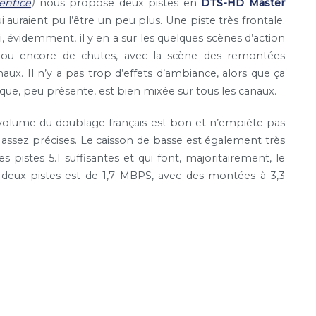
entice
)
nous propose deux pistes en
DTS-HD Master
ui auraient pu l’être un peu plus. Une piste très frontale.
 évidemment, il y en a sur les quelques scènes d’action
es, ou encore de chutes, avec la scène des remontées
aux. Il n’y a pas trop d’effets d’ambiance, alors que ça
que, peu présente, est bien mixée sur tous les canaux.
e volume du doublage français est bon et n’empiète pas
nt assez précises. Le caisson de basse est également très
pistes 5.1 suffisantes et qui font, majoritairement, le
s deux pistes est de 1,7 MBPS, avec des montées à 3,3