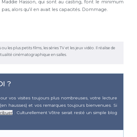
 Maddie Hasson, qui sont au casting, font le minimum
as, alors qu’il en avait les capacités. Dommage.
les plus petits films, les séries TV et les jeux vidéo. Il réalise de
ctualité cinématographique en salles.
I ?
our vos visites toujours plus nombreuses, votre lecture
(en hausses) et vos remarques toujours bienvenues. Si
ribuer
: Culturellement Vôtre serait resté un simple blog