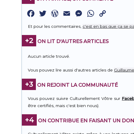
Facebook
Twitter
WordPress
Email
Messenge
WhatsA
Copy
Link
Et pour les commentaires,
c'est en bas que ça se pa
+2
ON LIT D'AUTRES ARTICLES
Aucun article trouvé.
Vous pouvez lire aussi d'autres articles de
Guillaume
+3
ON REJOINT LA COMMUNAUTÉ
Vous pouvez suivre Culturellement Vôtre sur
Face
être certifiés, mais c'est bien nous).
+4
ON CONTRIBUE EN FAISANT UN DON
Culturellement Vôtre existe grâce à vos lectures e