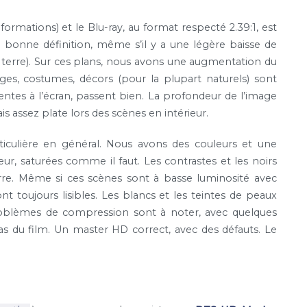
ormations) et le Blu-ray, au format respecté 2.39:1, est
bonne définition, même s’il y a une légère baisse de
s terre). Sur ces plans, nous avons une augmentation du
ages, costumes, décors (pour la plupart naturels) sont
ntes à l’écran, passent bien. La profondeur de l’image
s assez plate lors des scènes en intérieur.
iculière en général. Nous avons des couleurs et une
ur, saturées comme il faut. Les contrastes et les noirs
rre. Même si ces scènes sont à basse luminosité avec
ont toujours lisibles. Les blancs et les teintes de peaux
roblèmes de compression sont à noter, avec quelques
as du film. Un master HD correct, avec des défauts. Le