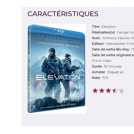
CARACTÉRISTIQUES
Titre
:
Elevation
Réalisateur(s)
:
George Nol
Avec
:
Anthony Mackie, Mo
Editeur
:
Metropolitan Fil
Date de sortie Blu-Ray
: 1
Date de sortie originale 
Prime Video
Durée
:
90 minutes
Acheter
:
Cliquez ici
Note
:
7
/
10
★
★
★
★
★
★
★
★
★
★