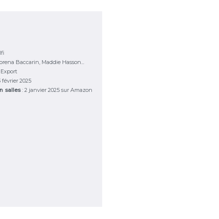
fi
rena Baccarin, Maddie Hasson...
mExport
3 février 2025
en salles
: 2 janvier 2025 sur Amazon