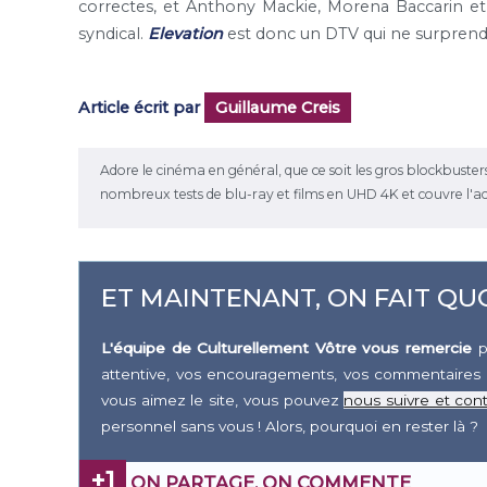
correctes, et Anthony Mackie, Morena Baccarin et
syndical.
Elevation
est donc un DTV qui ne surprend p
Article écrit par
Guillaume Creis
Adore le cinéma en général, que ce soit les gros blockbusters ou 
nombreux tests de blu-ray et films en UHD 4K et couvre l'a
ET MAINTENANT, ON FAIT QUO
L'équipe de Culturellement Vôtre vous remercie
p
attentive, vos encouragements, vos commentaires 
vous aimez le site, vous pouvez
nous suivre et cont
personnel sans vous ! Alors, pourquoi en rester là ?
+1
ON PARTAGE, ON COMMENTE