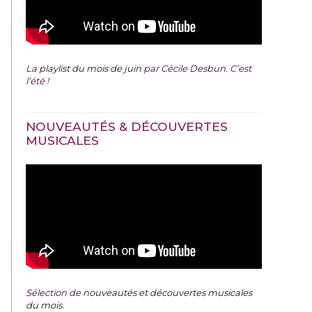
La
playlist du mois de juin
par Cécile Desbun. C’est
l’été !
NOUVEAUTÉS & DÉCOUVERTES
MUSICALES
Sélection de
nouveautés et découvertes musicales
du mois
.