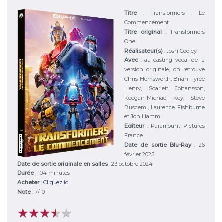
Titre
:
Transformers : Le
Commencement
Titre original
:
Transformers
One
Réalisateur(s)
:
Josh Cooley
Avec
:
au casting vocal de la
version originale, on retrouve
Chris Hemsworth, Brian Tyree
Henry, Scarlett Johansson,
Keegan-Michael Key, Steve
Buscemi, Laurence Fishburne
et Jon Hamm.
Editeur
:
Paramount Pictures
France
Date de sortie Blu-Ray
: 26
février 2025
Date de sortie originale en salles
: 23 octobre 2024
Durée
:
104 minutes
Acheter
:
Cliquez ici
Note
:
7
/
10
★
★
★
★
★
★
★
★
★
★