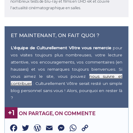
nombreux tests de blu-ray et films en UHD 4K et couvre
l'actualité cinématographique en salles.
ET MAINTENANT, ON FAIT QUOI ?
L'équipe de Culturellement Vôtre vous remercie
pour
vos visites toujours plus nombreuses, votre lecture
attentive, vos encouragements, vos commentaires (en
hausses) et vos remarques toujours bienvenues. Si
vous aimez le site, vous pouvez
nous suivre et
contribuer
: Culturellement Vôtre serait resté un simple
blog personnel sans vous ! Alors, pourquoi en rester là
?
+1
ON PARTAGE, ON COMMENTE
Facebook
Twitter
WordPress
Email
Messenger
WhatsApp
Copy