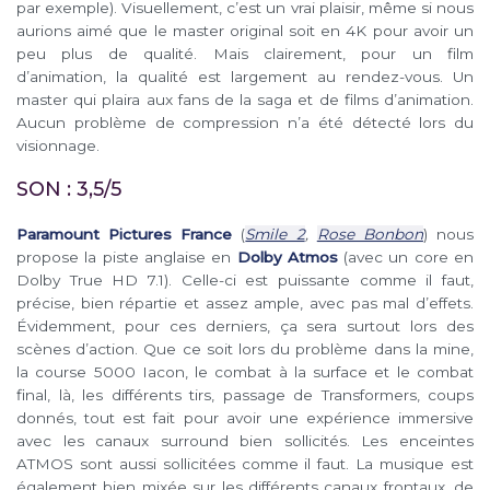
par exemple). Visuellement, c’est un vrai plaisir, même si nous
aurions aimé que le master original soit en 4K pour avoir un
peu plus de qualité. Mais clairement, pour un film
d’animation, la qualité est largement au rendez-vous. Un
master qui plaira aux fans de la saga et de films d’animation.
Aucun problème de compression n’a été détecté lors du
visionnage.
SON : 3,5/5
Paramount Pictures France
(
Smile 2
,
Rose Bonbon
) nous
propose la piste anglaise en
Dolby Atmos
(avec un core en
Dolby True HD 7.1). Celle-ci est puissante comme il faut,
précise, bien répartie et assez ample, avec pas mal d’effets.
Évidemment, pour ces derniers, ça sera surtout lors des
scènes d’action. Que ce soit lors du problème dans la mine,
la course 5000 Iacon, le combat à la surface et le combat
final, là, les différents tirs, passage de Transformers, coups
donnés, tout est fait pour avoir une expérience immersive
avec les canaux surround bien sollicités. Les enceintes
ATMOS sont aussi sollicitées comme il faut. La musique est
également bien mixée sur les différents canaux frontaux, de