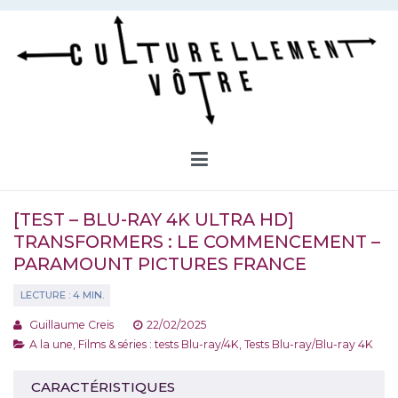
Aller
au
contenu
Culturellement Vôtre
Webzine Culturel
[TEST – BLU-RAY 4K ULTRA HD]
TRANSFORMERS : LE COMMENCEMENT –
PARAMOUNT PICTURES FRANCE
Guillaume Creis
22/02/2025
A la une
,
Films & séries : tests Blu-ray/4K
,
Tests Blu-ray/Blu-ray 4K
CARACTÉRISTIQUES