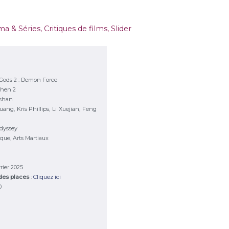
ma & Séries
,
Critiques de films
,
Slider
 Gods 2 : Demon Force
Shen 2
shan
ang, Kris Phillips, Li Xuejian, Feng
dyssey
ique, Arts Martiaux
vrier 2025
 des places
:
Cliquez ici
0