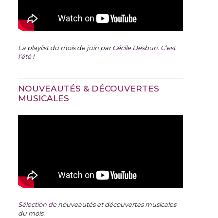
La
playlist du mois de juin
par Cécile Desbun. C’est
l’été !
NOUVEAUTÉS & DÉCOUVERTES
MUSICALES
Sélection de
nouveautés et découvertes musicales
du mois
.