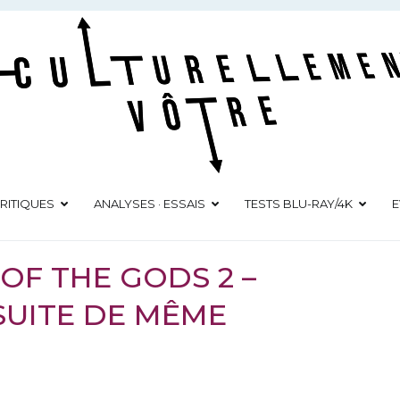
Culturellement Vôtre
Webzine Culturel
RITIQUES
ANALYSES · ESSAIS
TESTS BLU-RAY/4K
E
 OF THE GODS 2 –
SUITE DE MÊME