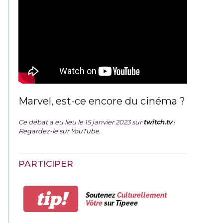
Marvel, est-ce encore du cinéma ?
Ce débat a eu lieu le 15 janvier 2023 sur
twitch.tv
!
Regardez-le sur
YouTube
.
PARTICIPER
tip!
Soutenez
Culturellement
Vôtre
sur Tipeee