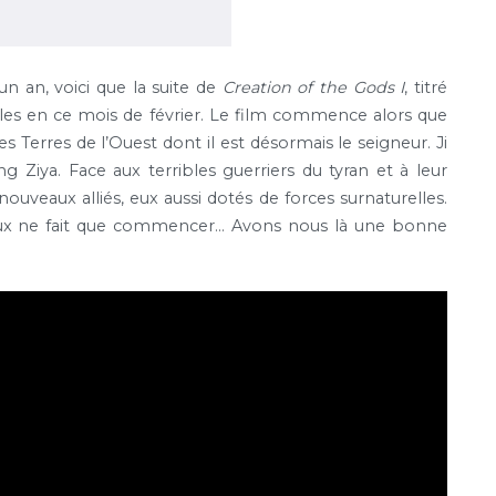
un an, voici que la suite de
Creation of the Gods I
, titré
lles en ce mois de février. Le film commence alors que
s Terres de l’Ouest dont il est désormais le seigneur. Ji
ng Ziya. Face aux terribles guerriers du tyran et à leur
ouveaux alliés, eux aussi dotés de forces surnaturelles.
Dieux ne fait que commencer… Avons nous là une bonne