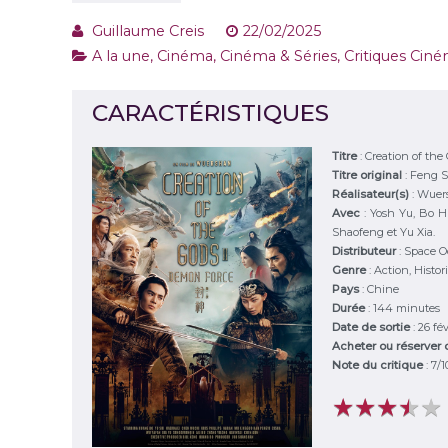
Guillaume Creis
22/02/2025
A la une
,
Cinéma
,
Cinéma & Séries
,
Critiques Ciné
CARACTÉRISTIQUES
Titre
:
Creation of the
Titre original
:
Feng 
Réalisateur(s)
:
Wuer
Avec
:
Yosh Yu, Bo Hu
Shaofeng et Yu Xia.
Distributeur
:
Space O
Genre
:
Action, Histor
Pays
:
Chine
Durée
:
144 minutes
Date de sortie
: 26 fé
Acheter ou réserver
Note du critique
:
7
/
1
★
★
★
★
★
★
★
★
★
★