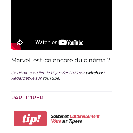
Marvel, est-ce encore du cinéma ?
Ce débat a eu lieu le 15 janvier 2023 sur
twitch.tv
!
Regardez-le sur
YouTube
.
PARTICIPER
tip!
Soutenez
Culturellement
Vôtre
sur Tipeee