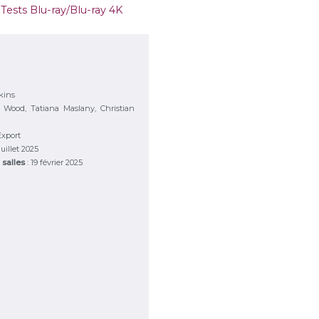
,
Tests Blu-ray/Blu-ray 4K
kins
 Wood, Tatiana Maslany, Christian
Export
 juillet 2025
 salles
: 19 février 2025