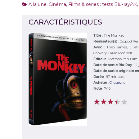
A la une
,
Cinéma
,
Films & séries : tests Blu-ray/4K
CARACTÉRISTIQUES
Titre
:
The Monkey
Réalisateur(s)
:
Osgood Per
Avec
:
Theo James, Elijah
Convery, Laura Mennell...
Editeur
:
Metropolitan Film
Date de sortie Blu-Ray
: 12
Date de sortie originale en
Durée
:
97 minutes
Acheter
:
Cliquez ici
Note
:
7
/
10
★
★
★
★
★
★
★
★
★
★