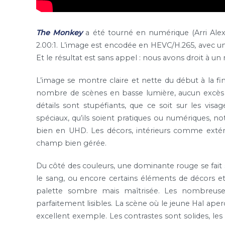
The Monkey
a été tourné en numérique (Arri Alex
2.00:1. L’image est encodée en HEVC/H.265, avec 
Et le résultat est sans appel : nous avons droit à un
L’image se montre claire et nette du début à la fi
nombre de scènes en basse lumière, aucun excès d
détails sont stupéfiants, que ce soit sur les visa
spéciaux, qu’ils soient pratiques ou numériques,
bien en UHD. Les décors, intérieurs comme extéri
champ bien gérée.
Du côté des couleurs, une dominante rouge se fait 
le sang, ou encore certains éléments de décors et
palette sombre mais maîtrisée. Les nombreuse
parfaitement lisibles. La scène où le jeune Hal aperç
excellent exemple. Les contrastes sont solides, le