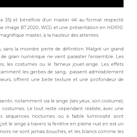
a 35) et bénéficie d’un master 4K au format respecté
une image BT.2020, WCG et une présentation en HDR10.
 magnifique master, à la hauteur des attentes.
n, sans la moindre perte de définition. Malgré un grand
e grain numérique ne vient parasiter l’ensemble. Les
ges, les costumes ou le fameux jouet-singe. Les effets
 notamment les gerbes de sang, passent admirablement
eurs, offrent une belle texture et une profondeur de
sentir, notamment via le singe (ses yeux, son costume),
 costumes. Le tout reste cependant réaliste, avec une
s séquences nocturnes ou à faible luminosité sont
oit le singe à travers la fenêtre en pleine nuit en est un
s noirs ne sont jamais bouchés, et les blancs comme les