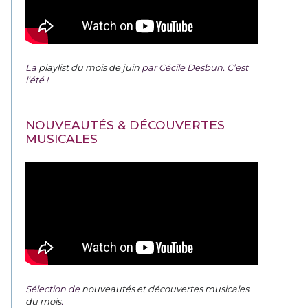
La
playlist du mois de juin
par Cécile Desbun. C’est
l’été !
NOUVEAUTÉS & DÉCOUVERTES
MUSICALES
Sélection de
nouveautés et découvertes musicales
du mois
.