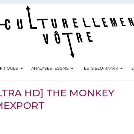
Culturellement Vôtre
Webzine Culturel
RITIQUES
ANALYSES · ESSAIS
TESTS BLU-RAY/4K
E
ULTRA HD] THE MONKEY
LMEXPORT