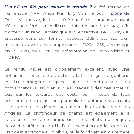
Y a-t-il un flic pour sauver le monde ?
a été tourné en
numérique (ARRI Alexa Mini LF). Comme pour
Dune
de
Denis Villeneuve, le film a été capté en numérique avant
d’être transféré sur pellicule, puis rescanné en 4K, afin
d’obtenir un rendu argentique sur l’ensemble. Le Blu-ray 4K,
présenté dans son format respecté 2.39:1, est issu d’un
master 4K avec une compression HEVC/H.265, une image
en BT.2020, WCG, et une présentation en Dolby Vision et
HDR10.
Le rendu visuel est globalement excellent, avec une
définition impeccable du début à la fin. Le grain argentique
est fin, homogène et jamais figé. Les détails sont très
convaincants, aussi bien sur les visages (rides des acteurs)
que sur les textures des costumes — ceux du faux
bonhomme de neige sont particulièrement impressionnants
— ou encore les décors, notamment les extérieurs de Los
Angeles. La profondeur de champ est également à la
hauteur et renforce l’immersion. Les effets numériques
passent plutôt bien en UHD, à l’exception de la scène où
Frank est accroché à un hibou, où le fond vert est clairement