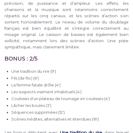
précision, de puissance et d’ampleur. Les effets, les
chansons et la musique sont néanmoins correctement
répartis sur les cinq canaux, et les scènes d’action s’en
sortent honorablement. Le niveau de volume du doublage
français est bien équilibré et s’intègre correctement au
mixage original. Le caisson de basses est également bien
sollicité, notamment lors des scènes d’action. Une piste
sympathique, mais clairement limitée.
BONUS : 2/5
Une tradition du rire (9′)
Fils (de flic) (6′)
La femme fatale drôle (4′)
Les suspects vraiment inhabituels (4′)
Coulisses d’un plateau de tournage en coulisses (4′)
Lâcher les boules (3′)
Séquences supprimées (12′)
Scènes inédites, alternatives et étendues (16′)
Les bonus débutent avec
Une tradition du rire
, dans lequel