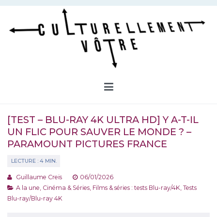
Aller
au
contenu
Culturellement Vôtre
Webzine Culturel
[TEST – BLU-RAY 4K ULTRA HD] Y A-T-IL
UN FLIC POUR SAUVER LE MONDE ? –
PARAMOUNT PICTURES FRANCE
Guillaume Creis
06/01/2026
A la une
,
Cinéma & Séries
,
Films & séries : tests Blu-ray/4K
,
Tests
Blu-ray/Blu-ray 4K