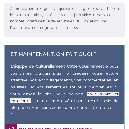
Adore le cinéma en général, que ce soit les gros blockbusters ou
les plus petits films, les séries TV et les jeux vidéo. Il réalise de
nombreux tests de blu-ray et films en UHD 4K et couvre
l'actualité cinématographique en salles.
ET MAINTENANT, ON FAIT QUOI ?
L'équipe de Culturellement Vôtre vous remercie
pour
vos visites toujours plus nombreuses, votre lecture
attentive, vos encouragements, vos commentaires (en
hausses) et vos remarques toujours bienvenues. Si
vous aimez le site, vous pouvez
nous suivre et
contribuer
: Culturellement Vôtre serait resté un simple
blog personnel sans vous ! Alors, pourquoi en rester là
?