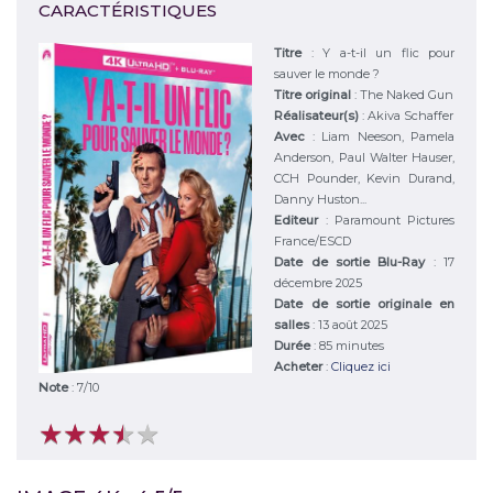
CARACTÉRISTIQUES
Titre
:
Y a-t-il un flic pour
sauver le monde ?
Titre original
:
The Naked Gun
Réalisateur(s)
:
Akiva Schaffer
Avec
:
Liam Neeson, Pamela
Anderson, Paul Walter Hauser,
CCH Pounder, Kevin Durand,
Danny Huston...
Editeur
:
Paramount Pictures
France/ESCD
Date de sortie Blu-Ray
: 17
décembre 2025
Date de sortie originale en
salles
: 13 août 2025
Durée
:
85 minutes
Acheter
:
Cliquez ici
Note
:
7
/
10
★
★
★
★
★
★
★
★
★
★