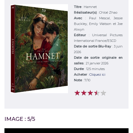
Titre
:
Hamnet
Réalisateur(s)
:
Chloé Zhao
Avec
:
Paul Mescal, Jessie
Buckley, Emily Watson et Joe
Alwyn
Editeur
:
Universal Pictures
International France/ESCD
Date de sortie Blu-Ray
: 3 juin
2026
Date de sortie originale en
salles
: 21 janvier 2026
Durée
:
125 minutes
Acheter
:
Cliquez ici
Note
:
7
/
10
★
★
★
★
★
★
★
★
★
★
IMAGE : 5/5