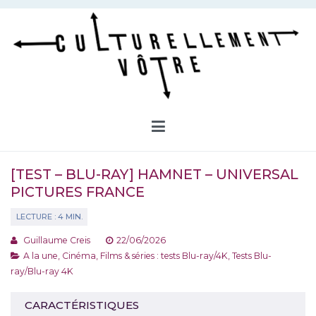
Aller
au
contenu
Culturellement Vôtre
Webzine Culturel
[TEST – BLU-RAY] HAMNET – UNIVERSAL
PICTURES FRANCE
Guillaume Creis
22/06/2026
A la une
,
Cinéma
,
Films & séries : tests Blu-ray/4K
,
Tests Blu-
ray/Blu-ray 4K
CARACTÉRISTIQUES