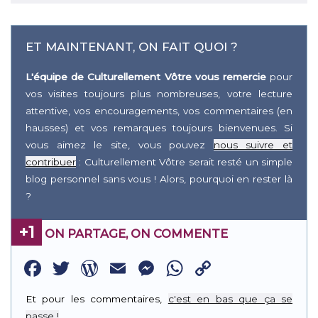
ET MAINTENANT, ON FAIT QUOI ?
L'équipe de Culturellement Vôtre vous remercie
pour
vos visites toujours plus nombreuses, votre lecture
attentive, vos encouragements, vos commentaires (en
hausses) et vos remarques toujours bienvenues. Si
vous aimez le site, vous pouvez
nous suivre et
contribuer
: Culturellement Vôtre serait resté un simple
blog personnel sans vous ! Alors, pourquoi en rester là
?
+1
ON PARTAGE, ON COMMENTE
Facebook
Twitter
WordPress
Email
Messenger
WhatsApp
Copy
Link
Et pour les commentaires,
c'est en bas que ça se
passe !