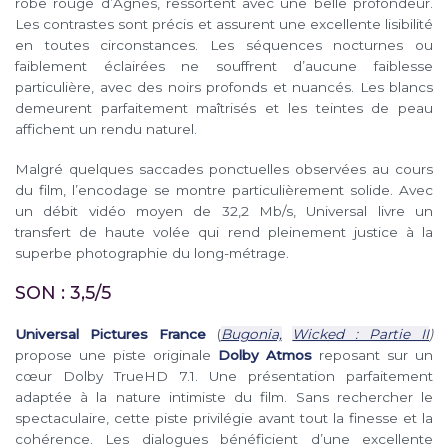
robe rouge d’Agnès, ressortent avec une belle profondeur.
Les contrastes sont précis et assurent une excellente lisibilité
en toutes circonstances. Les séquences nocturnes ou
faiblement éclairées ne souffrent d’aucune faiblesse
particulière, avec des noirs profonds et nuancés. Les blancs
demeurent parfaitement maîtrisés et les teintes de peau
affichent un rendu naturel.
Malgré quelques saccades ponctuelles observées au cours
du film, l’encodage se montre particulièrement solide. Avec
un débit vidéo moyen de 32,2 Mb/s, Universal livre un
transfert de haute volée qui rend pleinement justice à la
superbe photographie du long-métrage.
SON : 3,5/5
Universal Pictures France
(
Bugonia,
Wicked : Partie II
)
propose une piste originale
Dolby Atmos
reposant sur un
cœur Dolby TrueHD 7.1. Une présentation parfaitement
adaptée à la nature intimiste du film. Sans rechercher le
spectaculaire, cette piste privilégie avant tout la finesse et la
cohérence. Les dialogues bénéficient d’une excellente