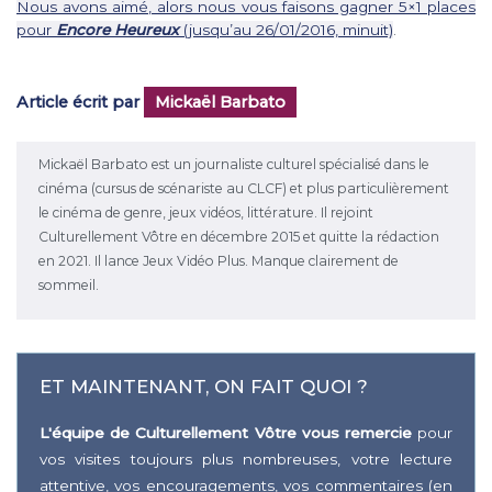
Nous avons aimé, alors nous vous faisons gagner 5×1 places
pour
Encore Heureux
(jusqu’au 26/01/2016, minuit)
.
Article écrit par
Mickaël Barbato
Mickaël Barbato est un journaliste culturel spécialisé dans le
cinéma (cursus de scénariste au CLCF) et plus particulièrement
le cinéma de genre, jeux vidéos, littérature. Il rejoint
Culturellement Vôtre en décembre 2015 et quitte la rédaction
en 2021. Il lance Jeux Vidéo Plus. Manque clairement de
sommeil.
ET MAINTENANT, ON FAIT QUOI ?
L'équipe de Culturellement Vôtre vous remercie
pour
vos visites toujours plus nombreuses, votre lecture
attentive, vos encouragements, vos commentaires (en