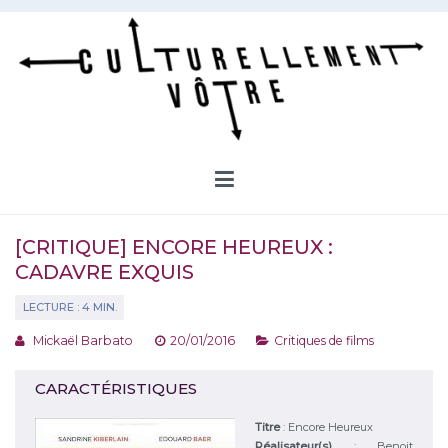
Aller
au
contenu
Culturellement Vôtre
Webzine Culturel
[CRITIQUE] ENCORE HEUREUX :
CADAVRE EXQUIS
Mickaël Barbato
20/01/2016
Critiques de films
CARACTÉRISTIQUES
Titre
:
Encore Heureux
Réalisateur(s)
:
Benoit