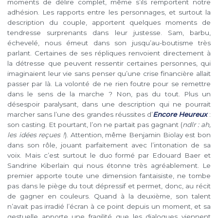
moments de délire complet, même s’ils remportent notre
adhésion. Les rapports entre les personnages, et surtout la
description du couple, apportent quelques moments de
tendresse surprenants dans leur justesse. Sam, barbu,
échevelé, nous émeut dans son jusqu’au-boutisme très
parlant. Certaines de ses répliques renvoient directement à
la détresse que peuvent ressentir certaines personnes, qui
imaginaient leur vie sans penser qu’une crise financière allait
passer par là. La volonté de ne rien foutre pour se remettre
dans le sens de la marche ? Non, pas du tout. Plus un
désespoir paralysant, dans une description qui ne pourrait
marcher sans l’une des grandes réussites d’
Encore Heureux
:
son casting. Et pourtant, l’on ne partait pas gagnant (
ndlr : ah,
les idées reçues !
). Attention, même Benjamin Biolay est bon
dans son rôle, jouant parfaitement avec l’intonation de sa
voix. Mais c’est surtout le duo formé par Edouard Baer et
Sandrine Kiberlain qui nous étonne très agréablement. Le
premier apporte toute une dimension fantaisiste, ne tombe
pas dans le piège du tout dépressif et permet, donc, au récit
de gagner en couleurs. Quand à la deuxième, son talent
n’avait pas irradié l’écran à ce point depuis un moment, et sa
gestuelle apporte une fragilité que les dialogues viennent