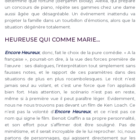
déterminé que fortuné (Benjamin Biolay). Alexia, qui prépare
un concours de piano, répète ses gammes chez une dame
aussi âgée que désagréable. Un événement inattendu va
projeter la famille dans un tourbillon d’émotions, alors que la
situation dégénère totalement.
HEUREUSE QUI COMME MARIE…
Encore Heureux
, donc, fait le choix de la pure comédie. « A la
française », pourrait-on dire, à la vue des forces première de
l’œuvre : ses dialogues, l’interprétation tout simplement sans
fausses notes, et le rapport de ces paramètres dans des
situations de plus en plus rocambolesques. Le récit n’est
jamais seul au volant, et c’est une force que l’on applaudi
bien fort. Mais attention, le scénario n’est pas en reste,
même si à première vue il peut paraître léger. Évidemment,
nous ne nous trouvons pas devant un film de Ken Loach. Ce
n’est pas la volonté d’
Encore Heureux
, et ce n’est pas ce
nom qui signe le film. Benoit Graffin a sa propre personnalité,
et son effort pour s’affirmer doit être souligné. Pas de
mimétisme, et il serait incroyable de le lui reprocher. Ici, nous
partons de personnages, qui agissent directement sur les