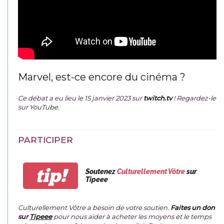
Marvel, est-ce encore du cinéma ?
Ce débat a eu lieu le 15 janvier 2023 sur
twitch.tv
! Regardez-le
sur
YouTube
.
PARTICIPER
tip!
Soutenez
Culturellement Vôtre
sur
Tipeee
Culturellement Vôtre a besoin de votre soutien.
Faites un don
sur
Tipeee
pour nous aider à acheter les moyens et le temps