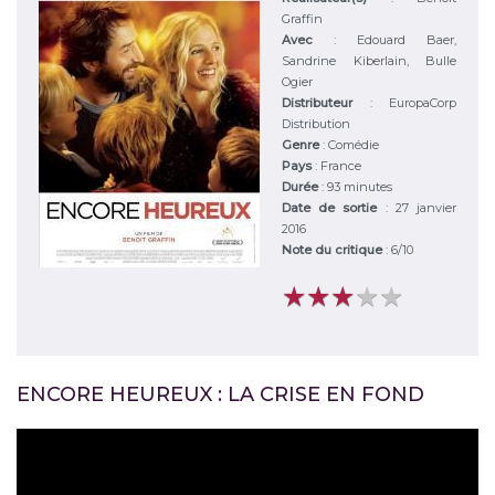
Graffin
Avec
:
Edouard Baer,
Sandrine Kiberlain, Bulle
Ogier
Distributeur
:
EuropaCorp
Distribution
Genre
:
Comédie
Pays
:
France
Durée
:
93 minutes
Date de sortie
: 27 janvier
2016
Note du critique
:
6
/
10
★
★
★
★
★
★
★
★
★
★
ENCORE HEUREUX : LA CRISE EN FOND