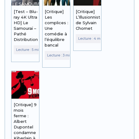
[Test – Blu-
[Critique]
[Critique]
ray 4K Ultra
Les
L’Illusionniste
HD] Le
complices :
de Sylvain
Samouraï –
Une
Chomet
Pathé
comédie à
Distribution
l’équilibre
bancal
[Critique] 9
mois
ferme :
Albert
Dupontel
condamne
Kiberlain à