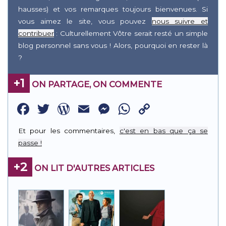
hausses) et vos remarques toujours bienvenues. Si
vous aimez le site, vous pouvez
nous suivre et
contribuer
: Culturellement Vôtre serait resté un simple
blog personnel sans vous ! Alors, pourquoi en rester là
?
+1
ON PARTAGE, ON COMMENTE
Facebook
Twitter
WordPress
Email
Messenger
WhatsApp
Copy
Link
Et pour les commentaires,
c'est en bas que ça se
passe !
+2
ON LIT D'AUTRES ARTICLES