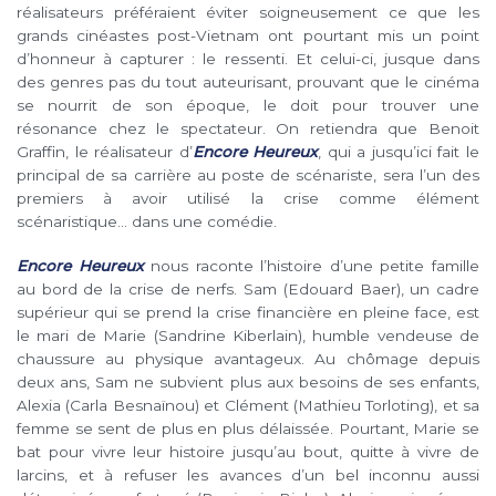
réalisateurs préféraient éviter soigneusement ce que les
grands cinéastes post-Vietnam ont pourtant mis un point
d’honneur à capturer : le ressenti. Et celui-ci, jusque dans
des genres pas du tout auteurisant, prouvant que le cinéma
se nourrit de son époque, le doit pour trouver une
résonance chez le spectateur. On retiendra que Benoit
Graffin, le réalisateur d’
Encore Heureux
, qui a jusqu’ici fait le
principal de sa carrière au poste de scénariste, sera l’un des
premiers à avoir utilisé la crise comme élément
scénaristique… dans une comédie.
Encore Heureux
nous raconte l’histoire d’une petite famille
au bord de la crise de nerfs. Sam (Edouard Baer), un cadre
supérieur qui se prend la crise financière en pleine face, est
le mari de Marie (Sandrine Kiberlain), humble vendeuse de
chaussure au physique avantageux. Au chômage depuis
deux ans, Sam ne subvient plus aux besoins de ses enfants,
Alexia (Carla Besnaïnou) et Clément (Mathieu Torloting), et sa
femme se sent de plus en plus délaissée. Pourtant, Marie se
bat pour vivre leur histoire jusqu’au bout, quitte à vivre de
larcins, et à refuser les avances d’un bel inconnu aussi