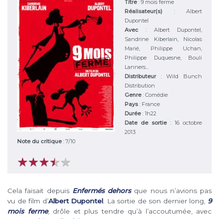
Titre
:
9 mois ferme
Réalisateur(s)
:
Albert
Dupontel
Avec
:
Albert Dupontel,
Sandrine Kiberlain, Nicolas
Marié, Philippe Uchan,
Philippe Duquesne, Bouli
Lanners...
Distributeur
:
Wild Bunch
Distribution
Genre
:
Comédie
Pays
:
France
Durée
:
1h22
Date de sortie
: 16 octobre
2013
Note du critique
:
7
/
10
★
★
★
★
★
★
★
★
★
★
Cela faisait depuis
Enfermés dehors
que nous n’avions pas
vu de film d’
Albert Dupontel
. La sortie de son dernier long,
9
mois ferme
, drôle et plus tendre qu’à l’accoutumée, avec