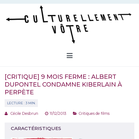
Aller
au
contenu
Culturellement Vôtre
Webzine Culturel
[CRITIQUE] 9 MOIS FERME : ALBERT
DUPONTEL CONDAMNE KIBERLAIN À
PERPÈTE
Cécile Desbrun
11/12/2013
Critiques de films
CARACTÉRISTIQUES