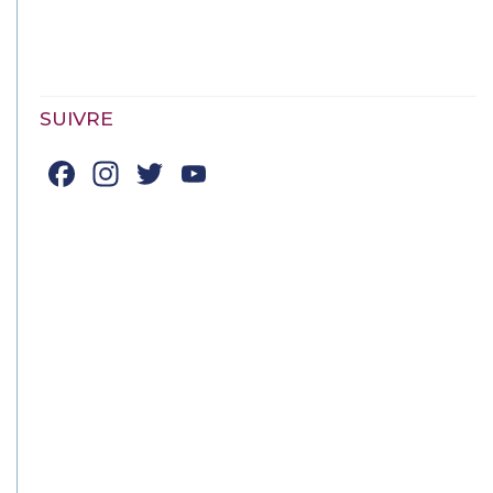
ADHÉREZ À CULTURELLEMENT VÔTRE
SUIVRE
Facebook
Instagram
Twitter
YouTube
Channel