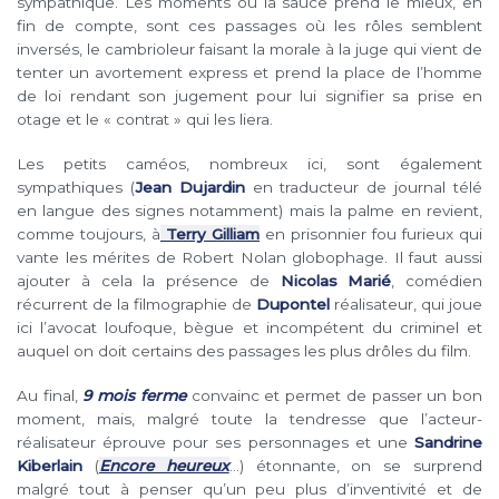
sympathique. Les moments où la sauce prend le mieux, en
fin de compte, sont ces passages où les rôles semblent
inversés, le cambrioleur faisant la morale à la juge qui vient de
tenter un avortement express et prend la place de l’homme
de loi rendant son jugement pour lui signifier sa prise en
otage et le « contrat » qui les liera.
Les petits caméos, nombreux ici, sont également
sympathiques (
Jean Dujardin
en traducteur de journal télé
en langue des signes notamment)
mais la palme en revient,
comme toujours, à
Terry Gilliam
en prisonnier fou furieux qui
vante les mérites de Robert Nolan globophage. Il faut aussi
ajouter à cela la présence de
Nicolas Marié
, comédien
récurrent de la filmographie de
Dupontel
réalisateur, qui joue
ici l’avocat loufoque, bègue et incompétent du criminel et
auquel on doit certains des passages les plus drôles du film.
Au final,
9 mois ferme
convainc et permet de passer un bon
moment, mais, malgré toute la tendresse que l’acteur-
réalisateur éprouve pour ses personnages et une
Sandrine
Kiberlain
(
Encore heureux
…) étonnante, on se surprend
malgré tout à penser qu’un peu plus d’inventivité et de