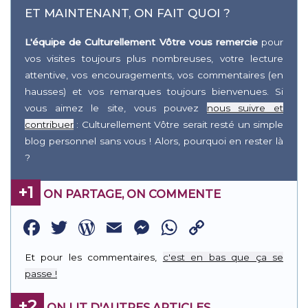
ET MAINTENANT, ON FAIT QUOI ?
L'équipe de Culturellement Vôtre vous remercie
pour
vos visites toujours plus nombreuses, votre lecture
attentive, vos encouragements, vos commentaires (en
hausses) et vos remarques toujours bienvenues. Si
vous aimez le site, vous pouvez
nous suivre et
contribuer
: Culturellement Vôtre serait resté un simple
blog personnel sans vous ! Alors, pourquoi en rester là
?
+1
ON PARTAGE, ON COMMENTE
Facebook
Twitter
WordPress
Email
Messenger
WhatsApp
Copy
Link
Et pour les commentaires,
c'est en bas que ça se
passe !
+2
ON LIT D'AUTRES ARTICLES