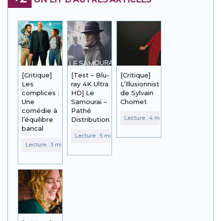
[Critique]
[Test – Blu-
[Critique]
Les
ray 4K Ultra
L’Illusionniste
complices :
HD] Le
de Sylvain
Une
Samouraï –
Chomet
comédie à
Pathé
l’équilibre
Distribution
bancal