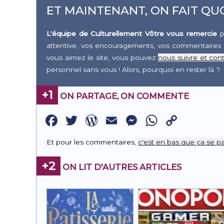
ET MAINTENANT, ON FAIT QUO
L'équipe de Culturellement Vôtre vous remercie
p
attentive, vos encouragements, vos commentaires 
vous aimez le site, vous pouvez
nous suivre et cont
personnel sans vous ! Alors, pourquoi en rester là ?
+1
ON PARTAGE, ON COMMENTE
Facebook
Twitter
WordPress
Email
Messenge
WhatsA
Copy
Link
Et pour les commentaires,
c'est en bas que ça se pa
+2
ON LIT D'AUTRES ARTICLES