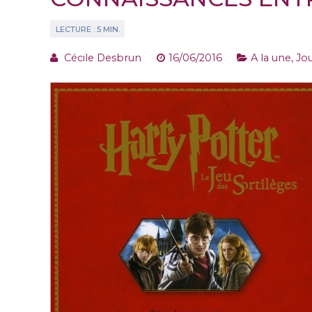
Cécile Desbrun
16/06/2016
A la une
,
Jou