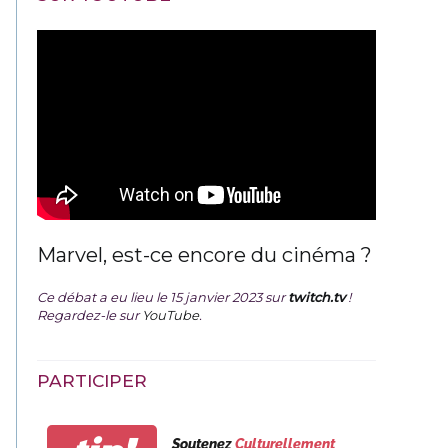
Marvel, est-ce encore du cinéma ?
Ce débat a eu lieu le 15 janvier 2023 sur
twitch.tv
!
Regardez-le sur
YouTube
.
PARTICIPER
Soutenez
Culturellement