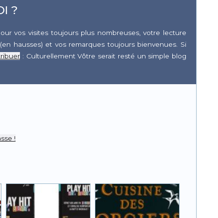
I ?
our vos visites toujours plus nombreuses, votre lecture
(en hausses) et vos remarques toujours bienvenues. Si
ribuer
: Culturellement Vôtre serait resté un simple blog
r
pp
sse !