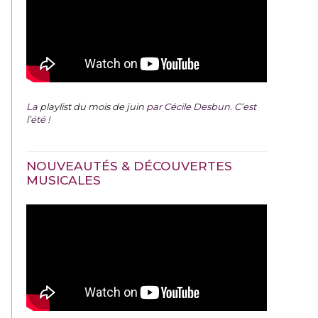
La
playlist du mois de juin
par Cécile Desbun. C’est
l’été !
NOUVEAUTÉS & DÉCOUVERTES
MUSICALES