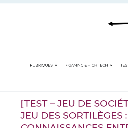
Aller
au
contenu
RUBRIQUES
> GAMING & HIGH TECH
TES
[TEST – JEU DE SOCIÉ
JEU DES SORTILÈGES 
CONNAISSANCES ENT