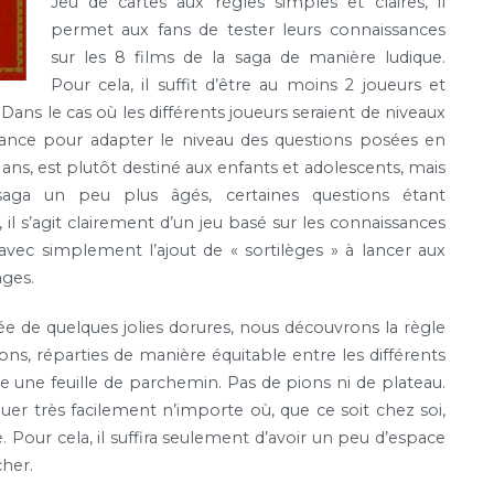
Jeu de cartes aux règles simples et claires, il
permet aux fans de tester leurs connaissances
sur les 8 films de la saga de manière ludique.
Pour cela, il suffit d’être au moins 2 joueurs et
ans le cas où les différents joueurs seraient de niveaux
’avance pour adapter le niveau des questions posées en
8 ans, est plutôt destiné aux enfants et adolescents, mais
aga un peu plus âgés, certaines questions étant
l s’agit clairement d’un jeu basé sur les connaissances
avec simplement l’ajout de « sortilèges » à lancer aux
ages.
ée de quelques jolies dorures, nous découvrons la règle
ions, réparties de manière équitable entre les différents
ite une feuille de parchemin. Pas de pions ni de plateau.
ouer très facilement n’importe où, que ce soit chez soi,
ue. Pour cela, il suffira seulement d’avoir un peu d’espace
cher.