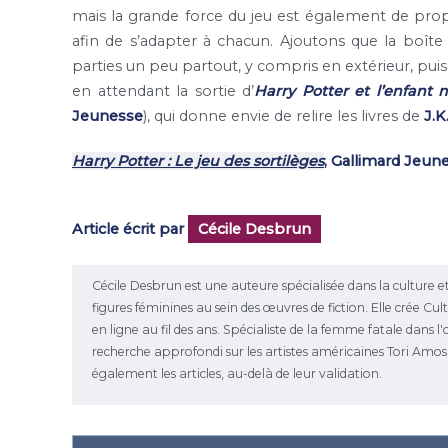
mais la grande force du jeu est également de propo
afin de s’adapter à chacun. Ajoutons que la boît
parties un peu partout, y compris en extérieur, puisq
en attendant la sortie d’
Harry Potter et l’enfant 
Jeunesse
), qui donne envie de relire les livres de
J.K
Harry Potter : Le jeu des sortilèges
, Gallimard Jeune
Article écrit par
Cécile Desbrun
Cécile Desbrun est une auteure spécialisée dans la culture et
figures féminines au sein des œuvres de fiction. Elle crée C
en ligne au fil des ans. Spécialiste de la femme fatale dans 
recherche approfondi sur les artistes américaines Tori Amos et
également les articles, au-delà de leur validation.