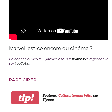
Marvel, est-ce encore du cinéma ?
Ce débat a eu lieu le 15 janvier 2023 sur
twitch.tv
! Regardez-le
sur
YouTube
.
PARTICIPER
tip!
Soutenez
Culturellement Vôtre
sur
Tipeee