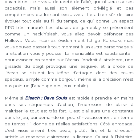
paramètres : le niveau de rareté de l’allié, qui influera sur ses
capacités, mais aussi son élément privilégié et des
compétences qui lui sont exclusives. Il est bien sûr de faire
évoluer tout cela au fil du temps, ce qui donne un aspect
RPG très marqué. Les phases de gameplay se présentent
comme un hack’n’slash, vous allez devoir défoncer des
Hollows. Vous incarnez évidemment Ichigo Kurosaki, mais
vous pouvez passer à tout moment à un autre personnage si
la situation vous y pousse. La maniabilité est satisfaisante :
pour avancer on tapote sur l’écran l’endroit à atteindre, une
glissade du doigt provoque une esquive, et à droite de
l’écran se situent les icône d’attaque dont des coups
spéciaux. Simple comme bonjour, même si la précision n’est
pas pointue (l’apanage des jeux mobile).
Même si
Bleach : Bave Souls
est rapide à prendre en mains
dans ses séquences d’action, l’impression de plaisir à
maîtriser le tout est très fort. C’est d’ailleurs une constante
dans le jeu, qui demande un peu d’investissement en terme
de temps : il donne de réelles satisfactions. Côté enrobage,
c’est visuellement très beau, plutôt fin, et la direction
artistique respecte clairement la licence. Quant à l’histoire,