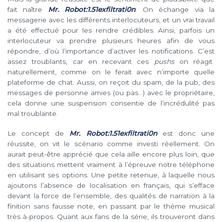
fait naître
Mr. Robot:1.51exfiltrati0n
. On échange via la
messagerie avec les différents interlocuteurs, et un vrai travail
a été effectué pour les rendre crédibles. Ainsi, parfois un
interlocuteur va prendre plusieurs heures afin de vous
répondre, d’où l’importance d’activer les notifications. C’est
assez troublants, car en recevant ces
pushs
on réagit
naturellement, comme on le ferait avec n’importe quelle
plateforme de chat. Aussi, on reçoit du spam, de la pub, des
messages de personne amies (ou pas…) avec le propriétaire,
cela donne une suspension consentie de l’incrédulité pas
mal troublante.
Le concept de
Mr. Robot:1.51exfiltrati0n
est donc une
réussite, on vit le scénario comme investi réellement. On
aurait peut-être apprécié que cela aille encore plus loin, que
des situations mettent vraiment à l’épreuve notre téléphone
en utilisant ses options. Une petite retenue, à laquelle nous
ajoutons l’absence de localisation en français, qui s’efface
devant la force de l’ensemble, des qualités de narration à la
finition sans fausse note, en passant par le thème musical
très à-propos. Quant aux fans de la série, ils trouveront dans