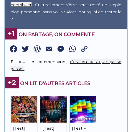
contribuer
: Culturellement Vôtre serait resté un simple
blog personnel sans vous ! Alors, pourquoi en rester là
?
+1
ON PARTAGE, ON COMMENTE
Facebook
Twitter
WordPress
Email
Messenger
WhatsApp
Copy
Link
Et pour les commentaires,
c'est en bas que ça se
passe !
+2
ON LIT D'AUTRES ARTICLES
[Test]
[Test]
[Test –