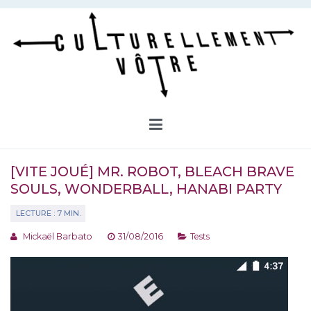
Aller
au
contenu
Culturellement Vôtre
Webzine Culturel
[VITE JOUÉ] MR. ROBOT, BLEACH BRAVE
SOULS, WONDERBALL, HANABI PARTY
Mickaël Barbato
31/08/2016
Tests