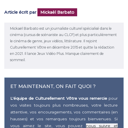
Article écrit par
Mickaël Barbato
Mickaël Barbato est un journaliste culturel spécialisé dans le
cinéma (cursus de scénariste au CLCF) et plus particulièrement
le cinéma de genre, jeux vidéos, littérature. Il rejoint
Culturellement Vôtre en décembre 2015 et quitte la rédaction
en 2021. Il lance Jeux Vidéo Plus. Manque clairement de
sommeil.
ET MAINTENANT, ON FAIT QUOI ?
L'équipe de Culturellement Vôtre vous remercie
pour
vos visites toujours plus nombreuses, votre lecture
attentive, vos encouragements, vos commentaires (en
hausses) et vos remarques toujours bienvenues. Si
vous aimez le site, vous pouvez
nous suivre et