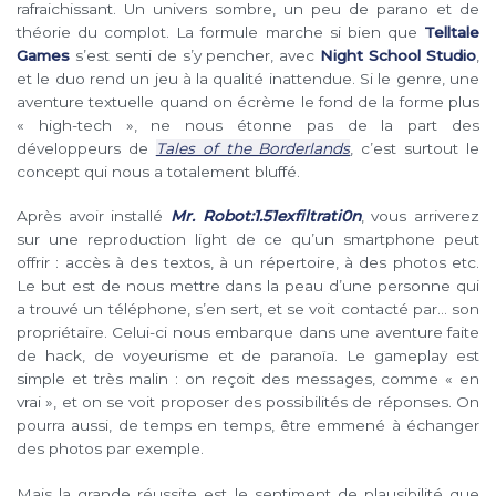
rafraichissant. Un univers sombre, un peu de parano et de
théorie du complot. La formule marche si bien que
Telltale
Games
s’est senti de s’y pencher, avec
Night School Studio
,
et le duo rend un jeu à la qualité inattendue. Si le genre, une
aventure textuelle quand on écrème le fond de la forme plus
« high-tech », ne nous étonne pas de la part des
développeurs de
Tales of the Borderlands
, c’est surtout le
concept qui nous a totalement bluffé.
Après avoir installé
Mr. Robot:1.51exfiltrati0n
, vous arriverez
sur une reproduction light de ce qu’un smartphone peut
offrir : accès à des textos, à un répertoire, à des photos etc.
Le but est de nous mettre dans la peau d’une personne qui
a trouvé un téléphone, s’en sert, et se voit contacté par… son
propriétaire. Celui-ci nous embarque dans une aventure faite
de hack, de voyeurisme et de paranoïa. Le gameplay est
simple et très malin : on reçoit des messages, comme « en
vrai », et on se voit proposer des possibilités de réponses. On
pourra aussi, de temps en temps, être emmené à échanger
des photos par exemple.
Mais la grande réussite est le sentiment de plausibilité que