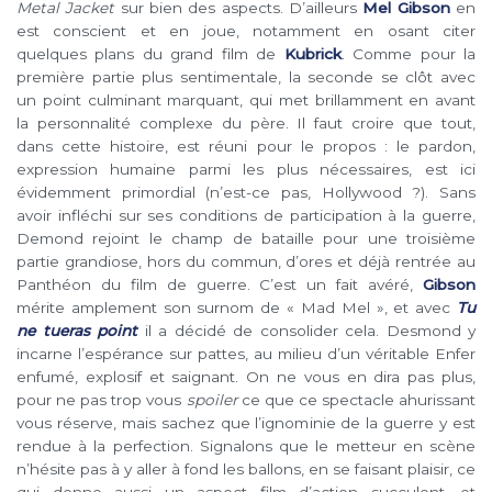
Metal Jacket
sur bien des aspects. D’ailleurs
Mel Gibson
en
est conscient et en joue, notamment en osant citer
quelques plans du grand film de
Kubrick
. Comme pour la
première partie plus sentimentale, la seconde se clôt avec
un point culminant marquant, qui met brillamment en avant
la personnalité complexe du père. Il faut croire que tout,
dans cette histoire, est réuni pour le propos : le pardon,
expression humaine parmi les plus nécessaires, est ici
évidemment primordial (n’est-ce pas, Hollywood ?). Sans
avoir infléchi sur ses conditions de participation à la guerre,
Demond rejoint le champ de bataille pour une troisième
partie grandiose, hors du commun, d’ores et déjà rentrée au
Panthéon du film de guerre. C’est un fait avéré,
Gibson
mérite amplement son surnom de « Mad Mel », et avec
Tu
ne tueras point
il a décidé de consolider cela. Desmond y
incarne l’espérance sur pattes, au milieu d’un véritable Enfer
enfumé, explosif et saignant. On ne vous en dira pas plus,
pour ne pas trop vous
spoiler
ce que ce spectacle ahurissant
vous réserve, mais sachez que l’ignominie de la guerre y est
rendue à la perfection. Signalons que le metteur en scène
n’hésite pas à y aller à fond les ballons, en se faisant plaisir, ce
qui donne aussi un aspect film d’action succulent, et