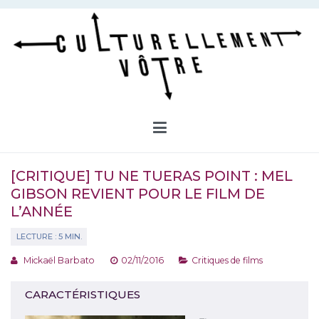
Aller
au
contenu
Culturellement Vôtre
Webzine Culturel
[CRITIQUE] TU NE TUERAS POINT : MEL
GIBSON REVIENT POUR LE FILM DE
L’ANNÉE
Mickaël Barbato
02/11/2016
Critiques de films
CARACTÉRISTIQUES