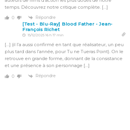
auteurs de films d’action les plus doués de notre
temps. Découvrez notre critique complète. […]
Répondre
0
[Test - Blu-Ray] Blood Father - Jean-
François Richet
15/12/2025 16 h 17 min
[…] (il l’a aussi confirmé en tant que réalisateur, un peu
plus tard dans l’année, pour Tu ne Tueras Point). On le
retrouve en grande forme, donnant de la consistance
et une présence à son personnage […]
Répondre
0