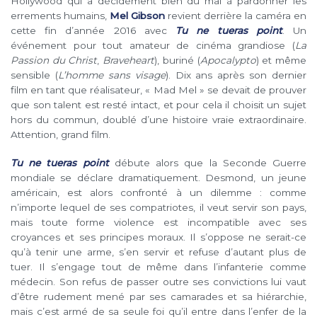
Hollywood qui a décidément bien du mal à pardonner les
errements humains,
Mel Gibson
revient derrière la caméra en
cette fin d’année 2016 avec
Tu ne tueras point
. Un
événement pour tout amateur de cinéma grandiose (
La
Passion du Christ
,
Braveheart
), buriné (
Apocalypto
) et même
sensible (
L’homme sans visage
). Dix ans après son dernier
film en tant que réalisateur, « Mad Mel » se devait de prouver
que son talent est resté intact, et pour cela il choisit un sujet
hors du commun, doublé d’une histoire vraie extraordinaire.
Attention, grand film.
Tu ne tueras point
débute alors que la Seconde Guerre
mondiale se déclare dramatiquement. Desmond, un jeune
américain, est alors confronté à un dilemme : comme
n’importe lequel de ses compatriotes, il veut servir son pays,
mais toute forme violence est incompatible avec ses
croyances et ses principes moraux. Il s’oppose ne serait-ce
qu’à tenir une arme, s’en servir et refuse d’autant plus de
tuer. Il s’engage tout de même dans l’infanterie comme
médecin. Son refus de passer outre ses convictions lui vaut
d’être rudement mené par ses camarades et sa hiérarchie,
mais c’est armé de sa seule foi qu’il entre dans l’enfer de la