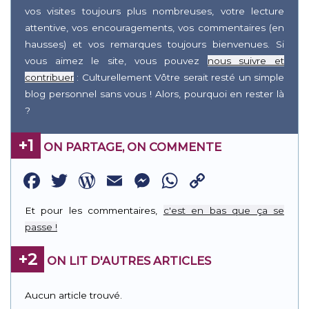
vos visites toujours plus nombreuses, votre lecture
attentive, vos encouragements, vos commentaires (en
hausses) et vos remarques toujours bienvenues. Si
vous aimez le site, vous pouvez
nous suivre et
contribuer
: Culturellement Vôtre serait resté un simple
blog personnel sans vous ! Alors, pourquoi en rester là
?
+1
ON PARTAGE, ON COMMENTE
Facebook
Twitter
WordPress
Email
Messenger
WhatsApp
Copy
Link
Et pour les commentaires,
c'est en bas que ça se
passe !
+2
ON LIT D'AUTRES ARTICLES
Aucun article trouvé.