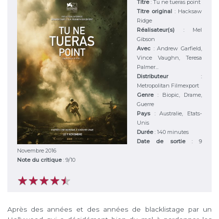
Titre
:
Tu ne tueras point
Titre original
:
Hacksaw
Ridge
Réalisateur(s)
:
Mel
Gibson
Avec
:
Andrew Garfield,
Vince Vaughn, Teresa
Palmer...
Distributeur
:
Metropolitan Filmexport
Genre
:
Biopic, Drame,
Guerre
Pays
:
Australie, Etats-
Unis
Durée
:
140 minutes
Date de sortie
: 9
Novembre 2016
Note du critique
:
9
/
10
★
★
★
★
★
★
★
★
★
★
Après des années et des années de blacklistage par un