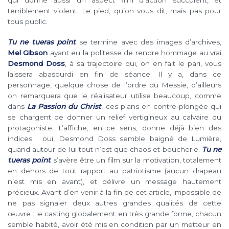
terriblement violent. Le pied, qu’on vous dit, mais pas pour
tous public.
Tu ne tueras point
se termine avec des images d’archives,
Mel Gibson
ayant eu la politesse de rendre hommage au vrai
Desmond Doss
, à sa trajectoire qui, on en fait le pari, vous
laissera abasourdi en fin de séance. Il y a, dans ce
personnage, quelque chose de l’ordre du Messie, d’ailleurs
on remarquera que le réalisateur utilise beaucoup, comme
dans
La Passion du Christ
, ces plans en contre-plongée qui
se chargent de donner un relief vertigineux au calvaire du
protagoniste. L’affiche, en ce sens, donne déjà bien des
indices : oui, Desmond Doss semble baigné de Lumière,
quand autour de lui tout n’est que chaos et boucherie.
Tu ne
tueras point
s’avère être un film sur la motivation, totalement
en dehors de tout rapport au patriotisme (aucun drapeau
n’est mis en avant), et délivre un message hautement
précieux. Avant d’en venir à la fin de cet article, impossible de
ne pas signaler deux autres grandes qualités de cette
œuvre : le casting globalement en très grande forme, chacun
semble habité, avoir été mis en condition par un metteur en