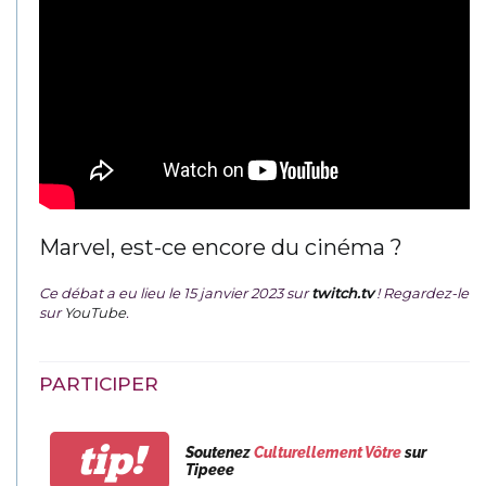
Marvel, est-ce encore du cinéma ?
Ce débat a eu lieu le 15 janvier 2023 sur
twitch.tv
! Regardez-le
sur
YouTube
.
PARTICIPER
tip!
Soutenez
Culturellement Vôtre
sur
Tipeee