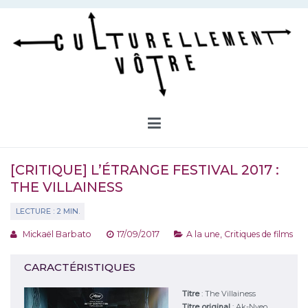
Aller
au
contenu
Culturellement Vôtre
Webzine Culturel
[CRITIQUE] L’ÉTRANGE FESTIVAL 2017 :
THE VILLAINESS
Mickaël Barbato
17/09/2017
A la une
,
Critiques de films
CARACTÉRISTIQUES
Titre
:
The Villainess
Titre original
:
Ak-Nyeo