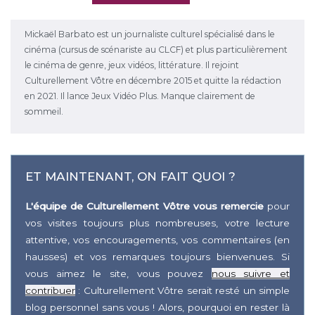
Mickaël Barbato est un journaliste culturel spécialisé dans le
cinéma (cursus de scénariste au CLCF) et plus particulièrement
le cinéma de genre, jeux vidéos, littérature. Il rejoint
Culturellement Vôtre en décembre 2015 et quitte la rédaction
en 2021. Il lance Jeux Vidéo Plus. Manque clairement de
sommeil.
ET MAINTENANT, ON FAIT QUOI ?
L'équipe de Culturellement Vôtre vous remercie
pour
vos visites toujours plus nombreuses, votre lecture
attentive, vos encouragements, vos commentaires (en
hausses) et vos remarques toujours bienvenues. Si
vous aimez le site, vous pouvez
nous suivre et
contribuer
: Culturellement Vôtre serait resté un simple
blog personnel sans vous ! Alors, pourquoi en rester là