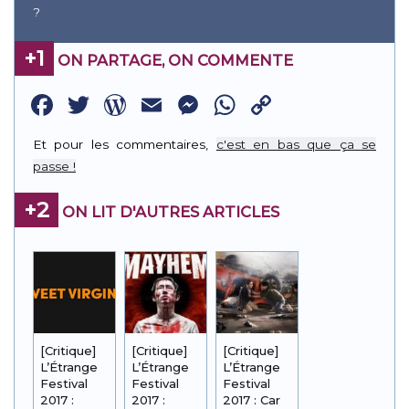
?
+1
ON PARTAGE, ON COMMENTE
Facebook
Twitter
WordPress
Email
Messenger
WhatsApp
Copy
Link
Et pour les commentaires,
c'est en bas que ça se
passe !
+2
ON LIT D'AUTRES ARTICLES
[Critique]
[Critique]
[Critique]
L’Étrange
L’Étrange
L’Étrange
Festival
Festival
Festival
2017 :
2017 :
2017 : Car