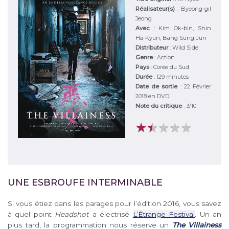
Réalisateur(s)
:
Byeong-gil
Jeong
Avec
:
Kim Ok-bin, Shin
Ha-Kyun, Bang Sung-Jun
Distributeur
:
Wild Side
Genre
:
Action
Pays
:
Corée du Sud
Durée
:
129 minutes
Date de sortie
: 22 Février
2018 en DVD
Note du critique
:
3
/
10
★
★
★
★
★
★
★
★
★
★
UNE ESBROUFE INTERMINABLE
Si vous étiez dans les parages pour l’édition 2016, vous savez
à quel point
Headshot
a électrisé
L’Étrange Festival
. Un an
plus tard, la programmation nous réserve un
The Villainess