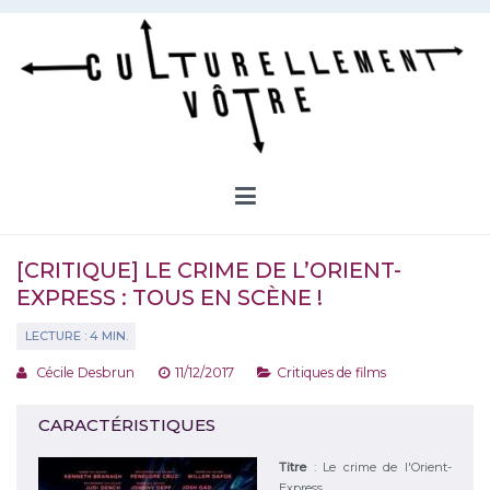
Aller
au
contenu
Culturellement Vôtre
Webzine Culturel
[CRITIQUE] LE CRIME DE L’ORIENT-
EXPRESS : TOUS EN SCÈNE !
Cécile Desbrun
11/12/2017
Critiques de films
CARACTÉRISTIQUES
Titre
:
Le crime de l'Orient-
Express