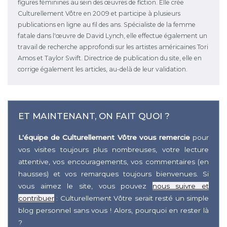
figures féminines au sein des œuvres de fiction. Elle crée
Culturellement Vôtre en 2009 et participe à plusieurs
publications en ligne au fil des ans. Spécialiste de la femme
fatale dans l'œuvre de David Lynch, elle effectue également un
travail de recherche approfondi sur les artistes américaines Tori
Amos et Taylor Swift. Directrice de publication du site, elle en
corrige également les articles, au-delà de leur validation.
ET MAINTENANT, ON FAIT QUOI ?
L'équipe de Culturellement Vôtre vous remercie
pour
vos visites toujours plus nombreuses, votre lecture
attentive, vos encouragements, vos commentaires (en
hausses) et vos remarques toujours bienvenues. Si
vous aimez le site, vous pouvez
nous suivre et
contribuer
: Culturellement Vôtre serait resté un simple
blog personnel sans vous ! Alors, pourquoi en rester là
?