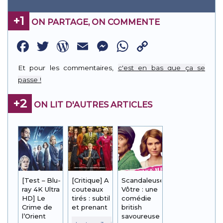
+1
ON PARTAGE, ON COMMENTE
Facebook
Twitter
WordPress
Email
Messenger
WhatsApp
Copy
Link
Et pour les commentaires,
c'est en bas que ça se
passe !
+2
ON LIT D'AUTRES ARTICLES
[Test – Blu-
[Critique] A
Scandaleusement
ray 4K Ultra
couteaux
Vôtre : une
HD] Le
tirés : subtil
comédie
Crime de
et prenant
british
l’Orient
savoureuse