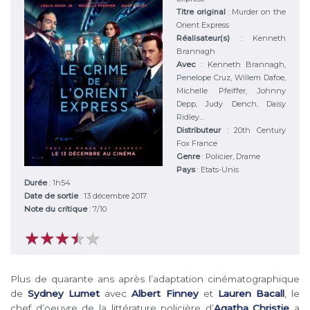
Titre original
:
Murder on the
Orient Express
Réalisateur(s)
:
Kenneth
Brannagh
Avec
:
Kenneth Brannagh,
Penelope Cruz, Willem Dafoe,
Michelle Pfeiffer, Johnny
Depp, Judy Dench, Daisy
Ridley...
Distributeur
:
20th Century
Fox France
Genre
:
Policier, Drame
Pays
:
Etats-Unis
Durée
:
1h54
Date de sortie
: 13 décembre 2017
Note du critique
:
7
/
10
★
★
★
★
★
★
★
★
★
★
Plus de quarante ans après l’adaptation cinématographique
de
Sydney Lumet
avec
Albert Finney
et
Lauren Bacall
, le
chef d’oeuvre de la littérature policière d’
Agatha Christie
a