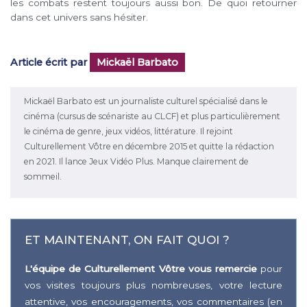
les combats restent toujours aussi bon. De quoi retourner
dans cet univers sans hésiter.
Article écrit par
Mickaël Barbato
Mickaël Barbato est un journaliste culturel spécialisé dans le
cinéma (cursus de scénariste au CLCF) et plus particulièrement
le cinéma de genre, jeux vidéos, littérature. Il rejoint
Culturellement Vôtre en décembre 2015 et quitte la rédaction
en 2021. Il lance Jeux Vidéo Plus. Manque clairement de
sommeil.
ET MAINTENANT, ON FAIT QUOI ?
L'équipe de Culturellement Vôtre vous remercie
pour
vos visites toujours plus nombreuses, votre lecture
attentive, vos encouragements, vos commentaires (en