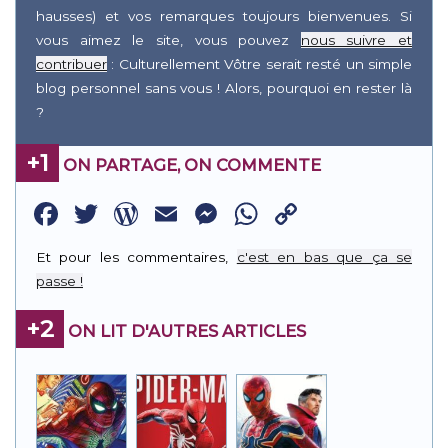
hausses) et vos remarques toujours bienvenues. Si
vous aimez le site, vous pouvez
nous suivre et
contribuer
: Culturellement Vôtre serait resté un simple
blog personnel sans vous ! Alors, pourquoi en rester là
?
+1
ON PARTAGE, ON COMMENTE
Facebook
Twitter
WordPress
Email
Messenger
WhatsApp
Copy
Link
Et pour les commentaires,
c'est en bas que ça se
passe !
+2
ON LIT D'AUTRES ARTICLES