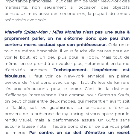
importance primordiale. Tout cela afin de vider New-York des
malfaisants, non seulement à l’occasion des objectifs
principaux mais aussi des secondaires, la plupart du temps
scénarisés avec soin.
Marvel’s Spider-Man : Miles Morales
n’est pas une suite à
proprement parler, on ne s’étonne donc que peu d’un
contenu moins costaud que son prédécesseur.
Cela reste
tout de même honorable, il vous faudra dix heures pour en
voir le bout, et un peu plus pour le 100%. Mais tout de
même, on se prend à en vouloir plus, notamment en terme
d’activités annexes.
Techniquement, l’expérience est
fabuleuse.
Il faut voir ce New-York enneigé, en pleine
période de Noël donc avec ce qu’il faut d’effets de lumière
liés aux décorations, pour le croire. C’est fin, la distance
d’affichage impressionne. Tout comme pour
Demon’s Souls
,
on peut choisir entre deux modes, qui mettent en avant soit
la fluidité, soit les graphismes. La principale différence
provient de la présence de ray tracing, si vous optez pour le
rendu visuel, mais la performance assure un 60fps sans
aucune fausse note. Il faudra donc choisir ce qui vous plaît
au mieux.
Par contre, on se doit d’émettre un regret