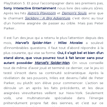
PlayStation 5. Et pour l’accompagner dans ses premiers pas,
Sony Interactive Entertainment
nous livre des valeurs sûres.
Après les hits
Astro’s Playroom
et
Demon’s Souls
, ainsi que
le charmant
Sackboy : A Big Adventure
, c’est donc au tour
d’un homme araignée de passer au crible. Mais pas Peter
Parker…
Il est l’un des jeux qui a retenu le plus l’attention depuis des
mois,
Marvel’s Spider-Man : Miles Morales
a soulevé
d’innombrables questions. Il faut tout d’abord répondre à la
plus courante, qui vise sa forme.
Oui, il s’agit bel et bien d’un
stand alone, que vous pourrez tout à fait lancer sans pour
autant posséder
Marvel’s Spider-Man
.
On vous conseille
tout de même d’avoir joué et terminé ce dernier, car le jeu ici
testé s’inscrit dans sa continuité scénaristique. Après la
révélation de ses pouvoirs, Miles est devenu l’allié de Peter
Parker, ou plutôt son élève pour commencer. L’action se
déroule un an après les faits précédents, et les deux
araignées virevoltantes veillent sur New-York. Seulement
voilà, une multinationale spécialisée dans l’énergie
prétendument propre fait des siennes, et c’est sur ce