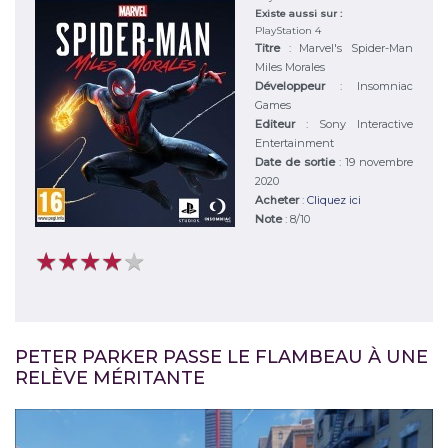
Existe aussi sur :
PlayStation 4
Titre
:
Marvel's Spider-Man
Miles Morales
Développeur
:
Insomniac
Games
Editeur
:
Sony Interactive
Entertainment
Date de sortie
: 19 novembre
2020
Acheter
:
Cliquez ici
Note
:
8
/
10
★
★
★
★
★
★
★
★
★
★
PETER PARKER PASSE LE FLAMBEAU À UNE
RELÈVE MÉRITANTE