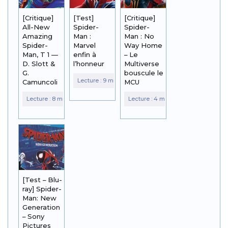
[Critique]
[Test]
[Critique]
All-New
Spider-
Spider-
Amazing
Man :
Man : No
Spider-
Marvel
Way Home
Man, T 1 —
enfin à
– Le
D. Slott &
l’honneur
Multiverse
G.
bouscule le
Camuncoli
MCU
[Test – Blu-
ray] Spider-
Man: New
Generation
– Sony
Pictures