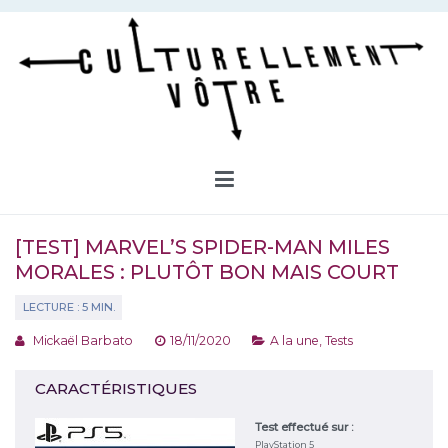
Aller
au
contenu
Culturellement Vôtre
Webzine Culturel
[TEST] MARVEL’S SPIDER-MAN MILES
MORALES : PLUTÔT BON MAIS COURT
Mickaël Barbato
18/11/2020
A la une
,
Tests
CARACTÉRISTIQUES
Test effectué sur :
PlayStation 5