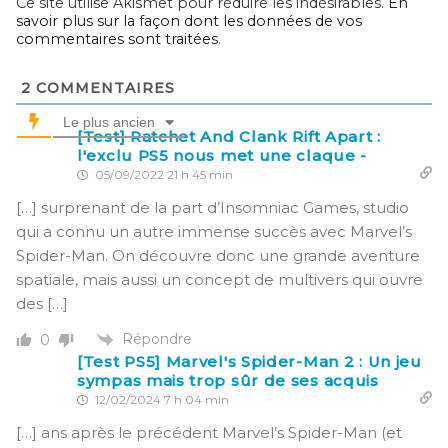
Ce site utilise Akismet pour réduire les indésirables.
En
savoir plus sur la façon dont les données de vos
commentaires sont traitées
.
2
COMMENTAIRES
Le plus ancien
[Test] Ratchet And Clank Rift Apart :
l'exclu PS5 nous met une claque -
05/09/2022 21 h 45 min
[…] surprenant de la part d’Insomniac Games, studio
qui a connu un autre immense succès avec Marvel’s
Spider-Man. On découvre donc une grande aventure
spatiale, mais aussi un concept de multivers qui ouvre
des […]
Répondre
0
[Test PS5] Marvel's Spider-Man 2 : Un jeu
sympas mais trop sûr de ses acquis
12/02/2024 7 h 04 min
[…] ans après le précédent Marvel’s Spider-Man (et