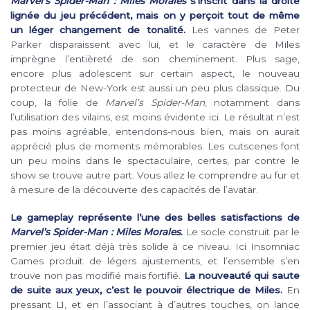
Marvel’s Spider-Man : Miles Morales
s’inscrit dans la droite
lignée du jeu précédent, mais on y perçoit tout de même
un léger changement de tonalité.
Les vannes de Peter
Parker disparaissent avec lui, et le caractère de Miles
imprègne l’entièreté de son cheminement. Plus sage,
encore plus adolescent sur certain aspect, le nouveau
protecteur de New-York est aussi un peu plus classique. Du
coup, la folie de
Marvel’s Spider-Man
, notamment dans
l’utilisation des vilains, est moins évidente ici. Le résultat n’est
pas moins agréable, entendons-nous bien, mais on aurait
apprécié plus de moments mémorables. Les cutscenes font
un peu moins dans le spectaculaire, certes, par contre le
show se trouve autre part. Vous allez le comprendre au fur et
à mesure de la découverte des capacités de l’avatar.
Le gameplay représente l’une des belles satisfactions de
Marvel’s Spider-Man : Miles Morales
.
Le socle construit par le
premier jeu était déjà très solide à ce niveau. Ici Insomniac
Games produit de légers ajustements, et l’ensemble s’en
trouve non pas modifié mais fortifié.
La nouveauté qui saute
de suite aux yeux, c’est le pouvoir électrique de Miles.
En
pressant L1, et en l’associant à d’autres touches, on lance