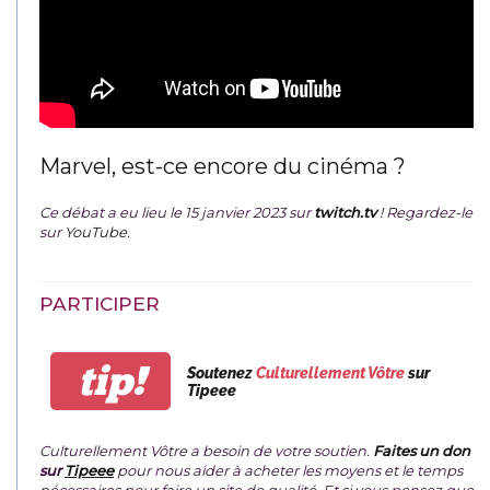
Marvel, est-ce encore du cinéma ?
Ce débat a eu lieu le 15 janvier 2023 sur
twitch.tv
! Regardez-le
sur
YouTube
.
PARTICIPER
tip!
Soutenez
Culturellement Vôtre
sur
Tipeee
Culturellement Vôtre a besoin de votre soutien.
Faites un don
sur
Tipeee
pour nous aider à acheter les moyens et le temps