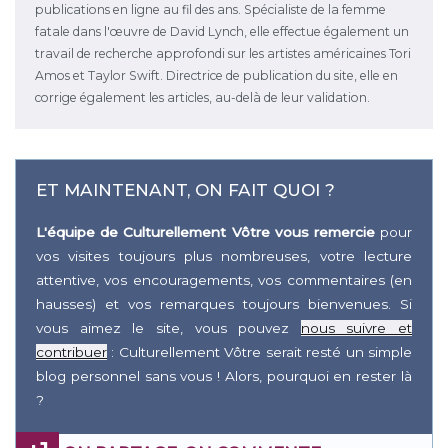
publications en ligne au fil des ans. Spécialiste de la femme
fatale dans l'œuvre de David Lynch, elle effectue également un
travail de recherche approfondi sur les artistes américaines Tori
Amos et Taylor Swift. Directrice de publication du site, elle en
corrige également les articles, au-delà de leur validation.
ET MAINTENANT, ON FAIT QUOI ?
L'équipe de Culturellement Vôtre vous remercie
pour
vos visites toujours plus nombreuses, votre lecture
attentive, vos encouragements, vos commentaires (en
hausses) et vos remarques toujours bienvenues. Si
vous aimez le site, vous pouvez
nous suivre et
contribuer
: Culturellement Vôtre serait resté un simple
blog personnel sans vous ! Alors, pourquoi en rester là
?