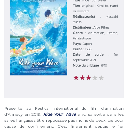
Titre
:
Ride Your Wave
Titre original
:
Kimi to, nami
ni noretara
Réalisateur(s)
:
Masaaki
Yuasa
Distributeur
:
Alba Films
Genre
:
Animation, Drame,
Fantastique
Pays
:
Japon
Durée
:
1h35
Date de sortie
: 1er
septembre 2021
Note du critique
:
6
/
10
★
★
★
★
★
★
★
★
★
★
Présenté au Festival international du film d’animation
d’Annecy en 2019,
Ride Your Wave
a vu sa sortie dans les
salles françaises être repoussée pas moins de deux fois pour
cause de confinement. C’est finalement depuis le 1er