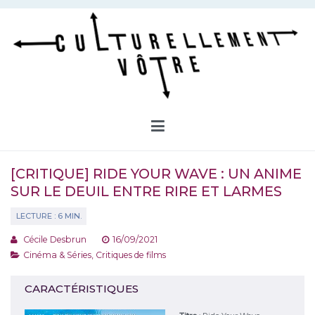
Aller
au
contenu
Culturellement Vôtre
Webzine Culturel
[CRITIQUE] RIDE YOUR WAVE : UN ANIME
SUR LE DEUIL ENTRE RIRE ET LARMES
Cécile Desbrun
16/09/2021
Cinéma & Séries
,
Critiques de films
CARACTÉRISTIQUES