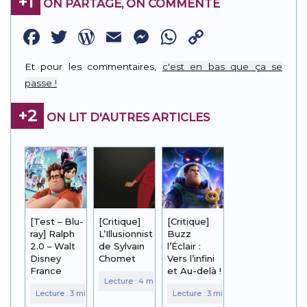
+1
ON PARTAGE, ON COMMENTE
Facebook
Twitter
WordPress
Email
Messenger
WhatsApp
Copy
Link
Et pour les commentaires,
c'est en bas que ça se
passe !
+2
ON LIT D'AUTRES ARTICLES
[Test – Blu-
[Critique]
[Critique]
ray] Ralph
L’Illusionniste
Buzz
2.0 – Walt
de Sylvain
l’Éclair :
Disney
Chomet
Vers l’infini
France
et Au-delà !