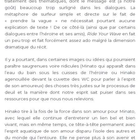
traitement des thématiques, dont le message est (à notre
goût) beaucoup trop surligné dans les dialogues. La
métaphore de surfeur simple et directe sur le fait de
« prendre la vague » ne nécessitait pourtant aucune
explication de texte ! De ce côté-là (ainsi que par certains
dialogues entre l’héroïne et ses amis),
Ride Your Wave
en fait
un peu trop et fait forcément assez ado malgré la dimension
dramatique du récit.
Il y a pourtant, dans certaines images ou idées qui pourraient
paraître saugrenues voire ridicules (Minato qui apparaît dans
l’eau du bain sous les cuisses de l’héroïne ou Hinako
agenouillée devant la cuvette des WC pour parler à l’esprit
de son amoureux) des choses très justes sur le processus de
deuil et la manière dont notre esprit sait puiser dans ses
ressources pour que nous nous relevions.
Hinako tire à la fois de la force dans son amour pour Minato,
avec lequel elle continue d’entretenir un lien bel et bien
vivant, mais en même temps, ce tête-à-tête permanent avec
l’esprit aquatique de son amour disparu l’isole des autres et
du monde qui l’entoure. Elle ne pense plus à son avenir et