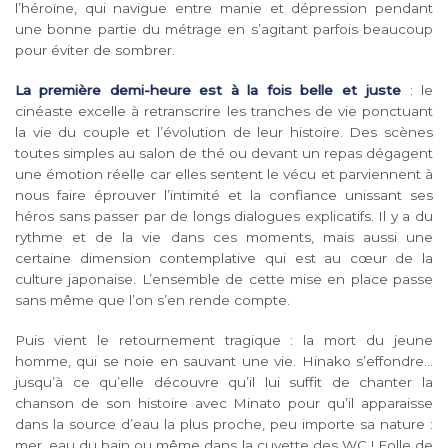
l’héroïne, qui navigue entre manie et dépression pendant
une bonne partie du métrage en s’agitant parfois beaucoup
pour éviter de sombrer.
La première demi-heure est à la fois belle et juste
: le
cinéaste excelle à retranscrire les tranches de vie ponctuant
la vie du couple et l’évolution de leur histoire. Des scènes
toutes simples au salon de thé ou devant un repas dégagent
une émotion réelle car elles sentent le vécu et parviennent à
nous faire éprouver l’intimité et la confiance unissant ses
héros sans passer par de longs dialogues explicatifs. Il y a du
rythme et de la vie dans ces moments, mais aussi une
certaine dimension contemplative qui est au cœur de la
culture japonaise. L’ensemble de cette mise en place passe
sans même que l’on s’en rende compte.
Puis vient le retournement tragique : la mort du jeune
homme, qui se noie en sauvant une vie. Hinako s’effondre…
jusqu’à ce qu’elle découvre qu’il lui suffit de chanter la
chanson de son histoire avec Minato pour qu’il apparaisse
dans la source d’eau la plus proche, peu importe sa nature :
mer, eau du bain ou même dans la cuvette des WC ! Folle de