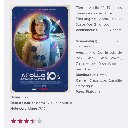
Titre
:
Apollo 10 1/2 : Les
fusées de mon enfance
Titre original
:
Apollo 10 ½ : A
Space Age Childhood
Réalisateur(s)
:
Richard
Linklater
Scénariste(s)
:
Richard
Linklater
Avec
:
Milo Coy, la voix de
Jack Black, Glen Powell,
Zachary Levi, Josh Wiggins,
Lee Eddy...
Distributeur
:
Netflix
Genre
:
Chronique, Comédie
dramatique
Pays
:
Etats-Unis
Durée
:
1h38
Date de sortie
: 1er avril 2022 sur Netflix
Note du critique
:
7
/
10
★
★
★
★
★
★
★
★
★
★