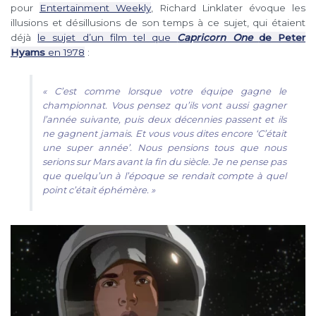
pour
Entertainment Weekly
, Richard Linklater évoque les
illusions et désillusions de son temps à ce sujet, qui étaient
déjà
le sujet d’un film tel que
Capricorn One
de Peter
Hyams
en 1978
:
« C’est comme lorsque votre équipe gagne le
championnat. Vous pensez qu’ils vont aussi gagner
l’année suivante, puis deux décennies passent et ils
ne gagnent jamais. Et vous vous dites encore
‘C’était
une super année’. Nous pensions tous que nous
serions sur Mars avant la fin du siècle. Je ne pense pas
que quelqu’un à l’époque se rendait compte à quel
point c’était éphémère. »