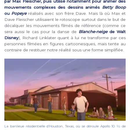
par Max Fleischer, puis utilisé notamment pour animer des
mouvements complexes des dessins animés
Betty Boop
ou
Popeye
réalisés avec son frère Dave. Mais là où Max et
Dave Fleischer utilisaient le rotoscope surtout dans le but de
décalquer les mouvements filmés de référence (comme ce
sera aussi le cas pour la danse de
Blanche-neige
de Walt
Disney
), Richard Linklater quant à lui ne transforme par ces
personnes filmées en figures cartoonesques, mais tente au
contraire de restituer notre réalité sous une forme simplifiée.
La banlieue résidentielle d’Houston, Texas, où se déroule Apollo 10 1⁄2 de