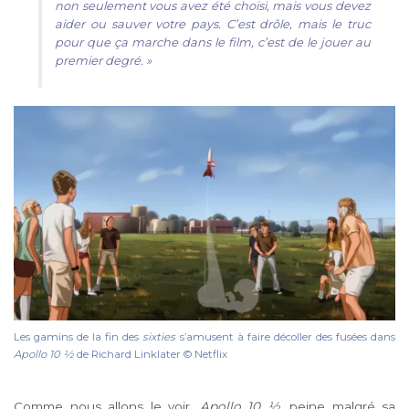
non seulement vous avez été choisi, mais vous devez
aider ou sauver votre pays. C’est drôle, mais le truc
pour que ça marche dans le film, c’est de le jouer au
premier degré. »
Les gamins de la fin des
sixties
s’amusent à faire décoller des fusées dans
Apollo 10 1⁄2
de Richard Linklater © Netflix
Comme nous allons le voir,
Apollo 10 ½,
peine malgré sa