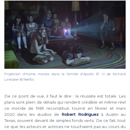
Projection d’
home movies
dans la famille d’
Apollo 10 1⁄2
de Richard
Linklater © Netflix
De ce point de vue, il faut le dire : la réussite est totale. Les
plans sont plein de détails qui rendent crédible et même réel
ce monde de 1969 reconstitué, tourné en février et mars
2020 dans les studios de
Robert Rodriguez
à Austin au
Texas, souvent devant de simples fonds verts. De ce fait, tout
ce que les acteurs et actrices ne touchaient pas au cours du