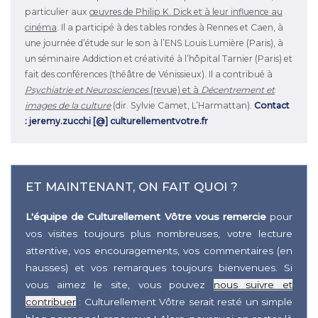
particulier aux
œuvres de Philip K. Dick et à leur influence au
cinéma
. Il a participé à des tables rondes à Rennes et Caen, à
une journée d’étude sur le son à l’ENS Louis Lumière (Paris), à
un séminaire Addiction et créativité à l’hôpital Tarnier (Paris) et
fait des conférences (théâtre de Vénissieux). Il a contribué à
Psychiatrie et Neurosciences
(revue) et à
Décentrement et
images de la culture
(dir. Sylvie Camet, L’Harmattan).
Contact
: jeremy.zucchi [@] culturellementvotre.fr
ET MAINTENANT, ON FAIT QUOI ?
L'équipe de Culturellement Vôtre vous remercie
pour
vos visites toujours plus nombreuses, votre lecture
attentive, vos encouragements, vos commentaires (en
hausses) et vos remarques toujours bienvenues. Si
vous aimez le site, vous pouvez
nous suivre et
contribuer
: Culturellement Vôtre serait resté un simple