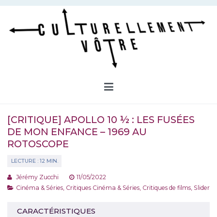
Aller
au
contenu
Culturellement Vôtre
Webzine Culturel
[CRITIQUE] APOLLO 10 ½ : LES FUSÉES
DE MON ENFANCE – 1969 AU
ROTOSCOPE
Jérémy Zucchi
11/05/2022
Cinéma & Séries
,
Critiques Cinéma & Séries
,
Critiques de films
,
Slider
CARACTÉRISTIQUES