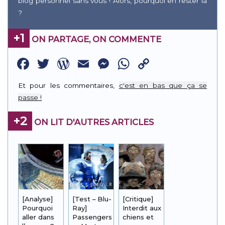
blog personnel sans vous ! Alors, pourquoi en rester là
?
+1
ON PARTAGE, ON COMMENTE
Facebook
Twitter
WordPress
Email
Messenger
WhatsApp
Copy
Link
Et pour les commentaires,
c'est en bas que ça se
passe !
+2
ON LIT D'AUTRES ARTICLES
[Analyse]
[Test – Blu-
[Critique]
Pourquoi
Ray]
Interdit aux
aller dans
Passengers
chiens et