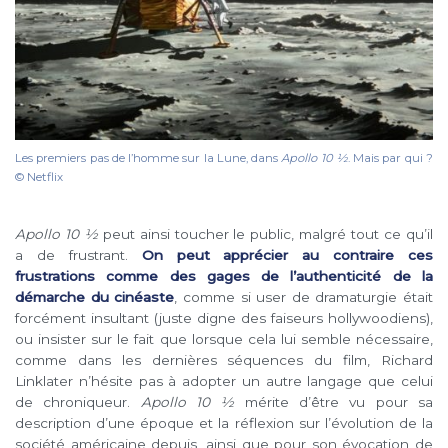
Les premiers pas de l’homme sur la Lune, dans
Apollo 10 1⁄2
. Mais par qui ?
© Netflix
Apollo 10 ½
peut ainsi toucher le public, malgré tout ce qu’il
a de frustrant.
On peut apprécier au contraire ces
frustrations comme des gages de l’authenticité de la
démarche du cinéaste
, comme si user de dramaturgie était
forcément insultant (juste digne des faiseurs hollywoodiens),
ou insister sur le fait que lorsque cela lui semble nécessaire,
comme dans les dernières séquences du film, Richard
Linklater n’hésite pas à adopter un autre langage que celui
de chroniqueur.
Apollo 10 ½
mérite d’être vu pour sa
description d’une époque et la réflexion sur l’évolution de la
société américaine depuis, ainsi que pour son évocation de