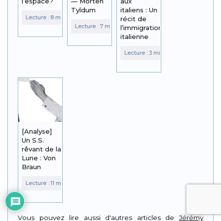
l’espace?
— Morten
aux
Tyldum
italiens : Un
récit de
l’immigration
italienne
[Analyse]
Un S.S.
rêvant de la
Lune : Von
Braun
Vous pouvez lire aussi d'autres articles de
Jérémy