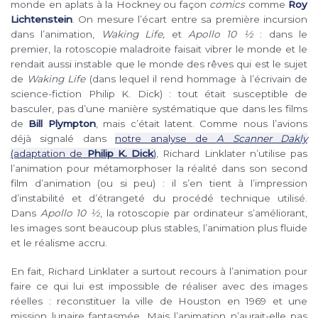
monde en aplats à la Hockney ou façon
comics
comme
Roy
Lichtenstein
. On mesure l’écart entre sa première incursion
dans l’animation,
Waking Life,
et
Apollo 10 ½
: dans le
premier, la rotoscopie maladroite faisait vibrer le monde et le
rendait aussi instable que le monde des rêves qui est le sujet
de
Waking Life
(dans lequel il rend hommage à l’écrivain de
science-fiction Philip K. Dick) : tout était susceptible de
basculer, pas d’une manière systématique que dans les films
de
Bill Plympton
, mais c’était latent. Comme nous l’avions
déjà signalé dans
notre analyse de
A Scanner Dakly
(adaptation de
Philip K. Dick
)
, Richard Linklater n’utilise pas
l’animation pour métamorphoser la réalité dans son second
film d’animation (ou si peu) : il s’en tient à l’impression
d’instabilité et d’étrangeté du procédé technique utilisé.
Dans
Apollo 10 ½
, la rotoscopie par ordinateur s’améliorant,
les images sont beaucoup plus stables, l’animation plus fluide
et le réalisme accru.
En fait, Richard Linklater a surtout recours à l’animation pour
faire ce qui lui est impossible de réaliser avec des images
réelles : reconstituer la ville de Houston en 1969 et une
mission lunaire fantasmée. Mais l’animation n’aurait-elle pas