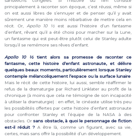
sandwichs congelés. Si l’histoire du film consiste
principalement à raconter son époque, c’est réussi, même si
on est aussi libres de s’ennuyer et de penser qu’il y avait
sûrement une manière moins rébarbative de mettre cela en
récit. Or,
Apollo 10 ½
est aussi l’histoire d’un fantasme
d’enfant, rêvant qu’il a été choisi pour marcher sur la Lune,
un fantasme qui est peut-être plutôt celui de Stanley adulte
lorsqu’il se remémore ses rêves d’enfant.
Apollo 10 ½
tient alors sa promesse de raconter ce
fantasme, cette histoire d’enfant astronaute, et délivre
quelques beaux moments, particulièrement lorsque Stanley
contemple mélancoliquement l’espace ou la surface lunaire
.
Mais le récit de cette histoire, lui aussi, semble réaffirmer le
refus de la dramaturgie par Richard Linklater au profit de la
chronique (à moins que cela ne témoigne de son incapacité
à utiliser la dramaturgie) : en effet, le cinéaste utilise très peu
les possibilités offertes par cette histoire d’enfant astronaute
pour confronter Stanley et l’équipe de la NASA à des
obstacles. Or
sans obstacle, à quoi le personnage de fiction
est-il réduit ?
A être là, comme un figurant, avec sa vie,
certes, mais sans offrir la possibilité d’un développement.