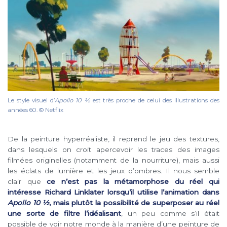
Le style visuel d’
Apollo 10 1⁄2
est très proche de celui des illustrations des
années 60. © Netflix
De la peinture hyperréaliste, il reprend le jeu des textures,
dans lesquels on croit apercevoir les traces des images
filmées originelles (notamment de la nourriture), mais aussi
les éclats de lumière et les jeux d’ombres. Il nous semble
clair que
ce n’est pas la métamorphose du réel qui
intéresse Richard Linklater lorsqu’il utilise l’animation dans
Apollo 10 ½
, mais plutôt la possibilité de superposer au réel
une sorte de filtre l’idéalisant
, un peu comme s’il était
possible de voir notre monde à la manière d’une peinture de