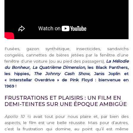
Fusées, gazon synthétique, insecticides, sandwichs
congelés, cannettes de bières jetées par la fenêtre d’une
fenêtre d’une voiture (ou au pied des passagers),
La Mélodie
du Bonheur, La Quatrième Dimension,
les Black Panthers,
les hippies,
The Johnny Cash Show,
Janis Joplin et
« Interstellar Overdrive » de Pink Floyd : bienvenue en
1969 !
FRUSTRATIONS ET PLAISIRS : UN FILM EN
DEMI-TEINTES SUR UNE ÉPOQUE AMBIGÜE
Apollo 10 ½
avait tout pour nous plaire et, par bien des
aspects, le film est une belle réussite. Mais pour d’autres,
c’est la frustration qui domine, au point qu’il est même