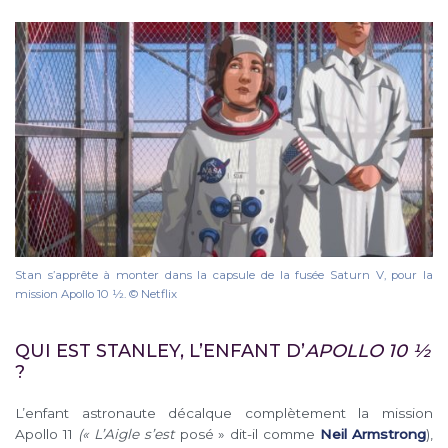
Stan s’apprête à monter dans la capsule de la fusée Saturn V, pour la
mission Apollo 10 1⁄2. © Netflix
QUI EST STANLEY, L’ENFANT D’
APOLLO 10 ½
?
L’enfant astronaute décalque complètement la mission
Apollo 11
(« L’Aigle s’est
posé » dit-il comme
Neil Armstrong
),