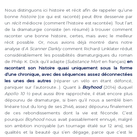
Nous distinguons ici histoire et récit afin de rappeler qu’une
bonne
histoire
(ce qui est raconté) peut être desservie par
un
récit
médiocre (comment l’histoire est racontée). Tout l’art
de la dramaturgie consiste (en résumé) à trouver comment
raconter une bonne histoire, certes, mais avec le meilleur
récit possible. Or, nous avions déjà montré dans notre
analyse d’
A Scanner Darkly
comment Richard Linklater réduit
considérablement les possibilités dramaturgiques du roman
de Philip K. Dick qu’il adapte (
Substance Mort
en français)
en
racontant son histoire quasi uniquement sous la forme
d’une chronique, avec des séquences assez déconnectées
les unes des autres
(réparer un vélo en étant défoncé,
paniquer sur l’autoroute…). Quant à
Boyhood
(2014) duquel
Apollo 10 ½
peut aussi être rapprochée, il était encore plus
dépourvu de dramaturgie, si bien qu’il nous a semblé bien
linéaire tout du long de ses 2h46, assez dépourvu finalement
de ces rebondissements dont la vie est féconde. C’est
pourquoi
Boyhood
nous avait passablement ennuyé, malgré
son ambition incroyable (un tournage étalé sur 12 ans), ses
qualités et la beauté qui s’en dégage, parce que c’est le