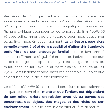
Le jeune Stanley lit Mad dans
Apollo 10 1⁄2
de Richard Linklater © Netflix
Peut-être le film permettra-t-il de donner envie de
s’intéresser aux véritables missions Apollo ? Peut-être, mais il
n’était pas interdit d’utiliser les magnifiques moyens de
Richard Linklater pour raconter cette partie du film
Apollo 10
½
avec suffisamment de dramaturgie pour nous passionner
et, au final, nous émouvoir vraiment.
Le cinéaste passe alors
complètement à côté de la possibilité d’affranchir Stanley, le
petit frère, de son entourage familial
: par le fantasme, il
aurait pu affirmer sa singularité en tant qu’individu. Parce que
le personnage principal, Stanley, n’existe guère hors du
milieu dans lequel il évolue et, hormis sa voix d’adulte qui dit
« je »,
il est finalement noyé dans cet ensemble, au point que
sa destinée risque de laisser indifférent.
Ce défaut d’
Apollo 10 ½
est aussi peut-être, paradoxalement,
sa qualité essentielle :
montrer que l’enfant est dépendant
de son milieu, existe en relation avec lui, au travers des
personnes, des objets, des images et des récits de son
environnement.
Mais le défaut essentiel du film demeure : il