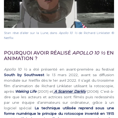
Stan rêve d’aller sur la Lune, dans
Apollo 10 1⁄2
de Richard Linklater ©
Netflix
POURQUOI AVOIR RÉALISÉ
APOLLO 10 ½
EN
ANIMATION ?
Apollo 10 ½
a été présenté en avant-première au festival
South by Southwest
le 13 mars 2022, avant sa diffusion
mondiale sur Netflix dès le 1er avril 2022. Il s’agit du troisième
film d’animation de Richard Linklater utilisant la rotoscopie,
après
Waking Life
(2001) et
A Scanner Darkly
(2006). C’est-à-
dire que les acteurs et actrices sont filmés puis redessinés
par une équipe d’animateurs sur ordinateur, grâce à un
logiciel spécial.
La technique utilisée reprend sous une
forme numérique le principe du rotoscope inventé en 1915