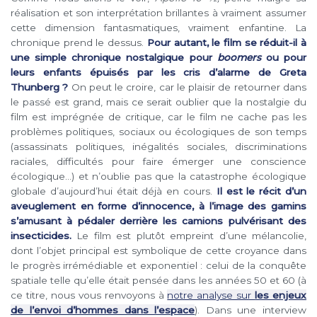
réalisation et son interprétation brillantes à vraiment assumer
cette dimension fantasmatiques, vraiment enfantine. La
chronique prend le dessus.
Pour autant, le film se réduit-il à
une simple chronique nostalgique pour
boomers
ou pour
leurs enfants épuisés par les cris d’alarme de Greta
Thunberg ?
On peut le croire, car le plaisir de retourner dans
le passé est grand, mais ce serait oublier que la nostalgie du
film est imprégnée de critique, car le film ne cache pas les
problèmes politiques, sociaux ou écologiques de son temps
(assassinats politiques, inégalités sociales, discriminations
raciales, difficultés pour faire émerger une conscience
écologique…) et n’oublie pas que la catastrophe écologique
globale d’aujourd’hui était déjà en cours.
Il est le récit d’un
aveuglement en forme d’innocence, à l’image des gamins
s’amusant à pédaler derrière les camions pulvérisant des
insecticides.
Le film est plutôt empreint d’une mélancolie,
dont l’objet principal est symbolique de cette croyance dans
le progrès irrémédiable et exponentiel : celui de la conquête
spatiale telle qu’elle était pensée dans les années 50 et 60 (à
ce titre, nous vous renvoyons à
notre analyse sur
les enjeux
de l’envoi d’hommes dans l’espace
). Dans une interview