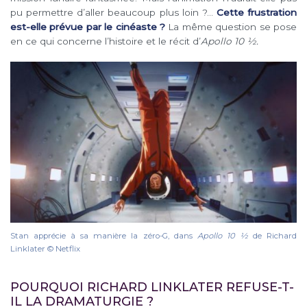
pu permettre d’aller beaucoup plus loin ?…
Cette frustration
est-elle prévue par le cinéaste ?
La même question se pose
en ce qui concerne l’histoire et le récit d’
Apollo 10 ½.
Stan apprécie à sa manière la zéro-G, dans
Apollo 10 1⁄2
de Richard
Linklater © Netflix
POURQUOI RICHARD LINKLATER REFUSE-T-
IL LA DRAMATURGIE ?