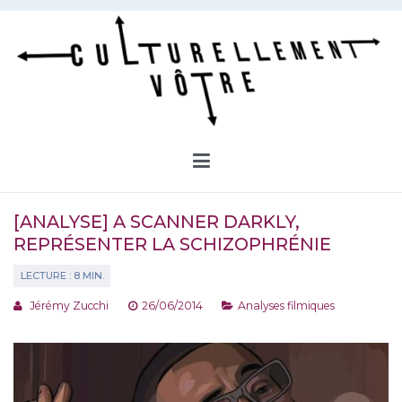
Aller
au
contenu
Culturellement Vôtre
Webzine Culturel
[ANALYSE] A SCANNER DARKLY,
REPRÉSENTER LA SCHIZOPHRÉNIE
Jérémy Zucchi
26/06/2014
Analyses filmiques