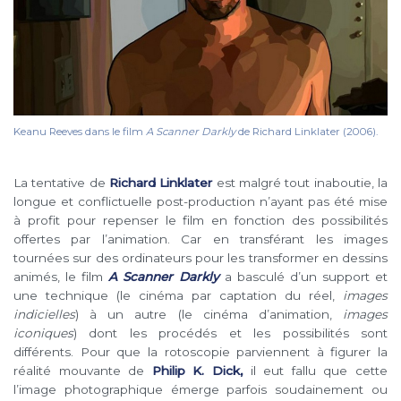
Keanu Reeves dans le film
A Scanner Darkly
de Richard Linklater (2006).
La tentative de
Richard Linklater
est malgré tout inaboutie, la
longue et conflictuelle post-production n’ayant pas été mise
à profit pour repenser le film en fonction des possibilités
offertes par l’animation. Car en transférant les images
tournées sur des ordinateurs pour les transformer en dessins
animés, le film
A Scanner Darkly
a basculé d’un support et
une technique (le cinéma par captation du réel,
images
indicielles
) à un autre (le cinéma d’animation,
images
iconiques
) dont les procédés et les possibilités sont
différents. Pour que la rotoscopie parviennent à figurer la
réalité mouvante de
Philip K. Dick,
il eut fallu que cette
l’image photographique émerge parfois soudainement ou