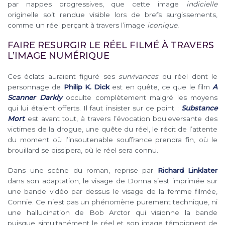
par nappes progressives, que cette image
indicielle
originelle soit rendue visible lors de brefs surgissements,
comme un réel perçant à travers l’image
iconique.
FAIRE RESURGIR LE RÉEL FILMÉ À TRAVERS
L’IMAGE NUMÉRIQUE
Ces éclats auraient figuré ses
survivances
du réel dont le
personnage de
Philip K. Dick
est en quête, ce que le film
A
Scanner Darkly
occulte complètement malgré les moyens
qui lui étaient offerts. Il faut insister sur ce point :
Substance
Mort
est avant tout, à travers l’évocation bouleversante des
victimes de la drogue, une quête du réel, le récit de l’attente
du moment où l’insoutenable souffrance prendra fin, où le
brouillard se dissipera, où le réel sera connu.
Dans une scène du roman, reprise par
Richard Linklater
dans son adaptation, le visage de Donna s’est imprimée sur
une bande vidéo par dessus le visage de la femme filmée,
Connie. Ce n’est pas un phénomène purement technique, ni
une hallucination de Bob Arctor qui visionne la bande
puisque simultanément le réel et son image témoignent de