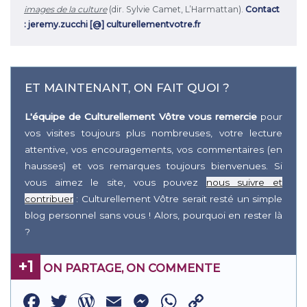
images de la culture
(dir. Sylvie Camet, L’Harmattan).
Contact
: jeremy.zucchi [@] culturellementvotre.fr
ET MAINTENANT, ON FAIT QUOI ?
L'équipe de Culturellement Vôtre vous remercie
pour
vos visites toujours plus nombreuses, votre lecture
attentive, vos encouragements, vos commentaires (en
hausses) et vos remarques toujours bienvenues. Si
vous aimez le site, vous pouvez
nous suivre et
contribuer
: Culturellement Vôtre serait resté un simple
blog personnel sans vous ! Alors, pourquoi en rester là
?
+1
ON PARTAGE, ON COMMENTE
Facebook
Twitter
WordPress
Email
Messenger
WhatsApp
Copy