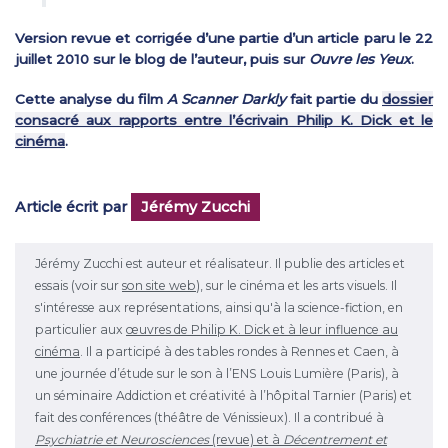
Version revue et corrigée d’une partie d’un article paru le 22
juillet 2010 sur le blog de l’auteur, puis sur
Ouvre les Yeux
.
Cette analyse du film
A Scanner Darkly
fait partie du
dossier
consacré aux rapports entre l’écrivain Philip K. Dick et le
cinéma
.
Article écrit par
Jérémy Zucchi
Jérémy Zucchi est auteur et réalisateur. Il publie des articles et
essais (voir sur
son site web
), sur le cinéma et les arts visuels. Il
s'intéresse aux représentations, ainsi qu'à la science-fiction, en
particulier aux
œuvres de Philip K. Dick et à leur influence au
cinéma
. Il a participé à des tables rondes à Rennes et Caen, à
une journée d’étude sur le son à l’ENS Louis Lumière (Paris), à
un séminaire Addiction et créativité à l’hôpital Tarnier (Paris) et
fait des conférences (théâtre de Vénissieux). Il a contribué à
Psychiatrie et Neurosciences
(revue) et à
Décentrement et