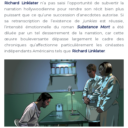
Richard Linklater
n’a pas saisi l’opportunité de subvertir la
narration hollywoodienne pour rendre son récit bien plus
puissant que ce qu’une succession d’anecdotes autorise. Si
sa retranscription de l’existence de
junkies
est réussie,
l’intensité émotionnelle du roman
Substance Mort
a été
diluée par un tel desserrement de la narration, car cette
œuvre bouleversante dépasse largement le cadre des
chroniques qu’affectionne particulièrement les cinéastes
indépendants Américains tels que
Richard Linklater
.