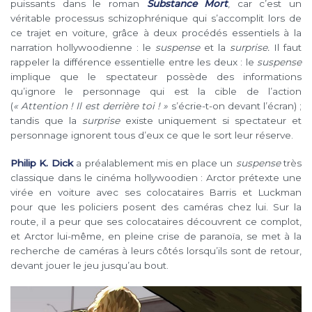
puissants dans le roman
Substance Mort
, car c’est un
véritable processus schizophrénique qui s’accomplit lors de
ce trajet en voiture, grâce à deux procédés essentiels à la
narration hollywoodienne : le
suspense
et la
surprise.
Il faut
rappeler la différence essentielle entre les deux : le
suspense
implique que le spectateur possède des informations
qu’ignore le personnage qui est la cible de l’action
(
« Attention ! Il est derrière toi ! »
s’écrie-t-on devant l’écran) ;
tandis que la
surprise
existe uniquement si spectateur et
personnage ignorent tous d’eux ce que le sort leur réserve.
Philip K. Dick
a préalablement mis en place un
suspense
très
classique dans le cinéma hollywoodien : Arctor prétexte une
virée en voiture avec ses colocataires Barris et Luckman
pour que les policiers posent des caméras chez lui. Sur la
route, il a peur que ses colocataires découvrent ce complot,
et Arctor lui-même, en pleine crise de paranoïa, se met à la
recherche de caméras à leurs côtés lorsqu’ils sont de retour,
devant jouer le jeu jusqu’au bout.