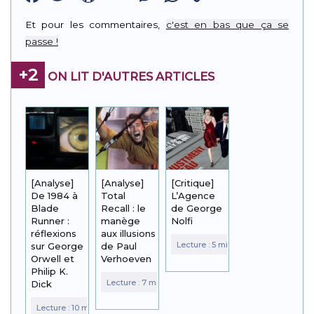
Link
Et pour les commentaires,
c'est en bas que ça se
passe !
+2
ON LIT D'AUTRES ARTICLES
[Analyse]
[Analyse]
[Critique]
De 1984 à
Total
L’Agence
Blade
Recall : le
de George
Runner :
manège
Nolfi
réflexions
aux illusions
sur George
de Paul
Orwell et
Verhoeven
Philip K.
Dick