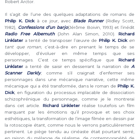
Robert Arctor.
Il s’agit de l’une des quelques adaptations de romans de
Philip K. Dick
à ce jour, avec
Blade Runner
(Ridley Scott,
1982),
Confessions d’un barjo
(Jérôme Boivin, 1993) et l’inédit
Radio Free Albemuth
(John Alan Simon, 2010).
Richard
Linklater
a tenté de transposer l’œuvre de
Philip K. Dick
en
tant que roman
, c’est-à-dire en prenant le temps de se
développer, d’évoluer en même temps que ses
personnages. C’est ce temps spécifique que
Richard
Linklater
a tenté de saisir en desserrant la narration de
A
Scanner Darkly
, comme s’il craignait d’enfermer ses
personnages dans une mécanique narrative, cette même
mécanique qui a été transformée, dans le roman de
Philip K.
Dick
, en figuration du processus implacable de dissociation
schizophrénique du personnage, comme je le montrerai
dans cet article.
Richard Linkleter
réalise toutefois un film
marquant par les émotions qu’il provoque et ses choix
esthétiques, la transformation de l’image filmée en dessin par
la rotoscopie étant, comme nous le verrons particulièrement
pertinent. Le piège tendu au cinéaste était pourtant serré,
en raison du mélange de réalisme, de contemporanéité de