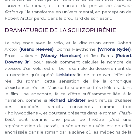
l’univers du roman, et la manière de penser
en science-
fiction
qui le transforme en univers mental, en perception de
Robert Arctor perdu dans le brouillard de son esprit.
DRAMATURGIE DE LA SCHIZOPHRÉNIE
La séquence avec le vélo, et la discussion entre Robert
Arctor
(Keanu Reeves)
, Donna Hawthorne
(Winona Ryder)
,
Ernie Luckman
(Woody Harrelson)
et Jim Barris
(Robert
Downey Jr.
) pour savoir comment calculer le nombre de
vitesses d’un vélo, est un bon exemple du desserrement de
la narration qu’a opéré
Linklater
afin de retrouver l’effet de
réel du roman, cette sensation de lire la chronique
d’existences réelles. Mais cette séquence très drôle est dans
le film une anecdote, faute d’être suffisamment liée à la
narration, comme si
Richard Linklater
avait refusé d’utiliser
des procédés narratifs considérés comme trop
« hollywoodiens », et pourtant présents dans le roman.
Flash-
back
écrit comme une pièce de théâtre (c’est une
représentation du passé), la séquence du vélo est en effet
enchâssée dans le roman par la scène où les médecins de la