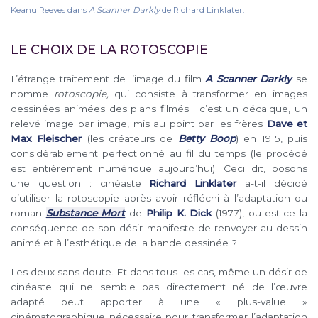
Keanu Reeves dans
A Scanner Darkly
de Richard Linklater.
LE CHOIX DE LA ROTOSCOPIE
L’étrange traitement de l’image du film
A Scanner Darkly
se
nomme
rotoscopie,
qui consiste à transformer en images
dessinées animées des plans filmés : c’est un décalque, un
relevé image par image, mis au point par les frères
Dave et
Max Fleischer
(les créateurs de
Betty Boop
) en 1915, puis
considérablement perfectionné au fil du temps (le procédé
est entièrement numérique aujourd’hui). Ceci dit, posons
une question : cinéaste
Richard Linklater
a-t-il décidé
d’utiliser la rotoscopie après avoir réfléchi à l’adaptation du
roman
Substance Mort
de
Philip K. Dick
(1977), ou est-ce la
conséquence de son désir manifeste de renvoyer au dessin
animé et à l’esthétique de la bande dessinée ?
Les deux sans doute. Et dans tous les cas, même un désir de
cinéaste qui ne semble pas directement né de l’œuvre
adapté peut apporter à une « plus-value »
cinématographique nécessaire pour transformer l’adaptation