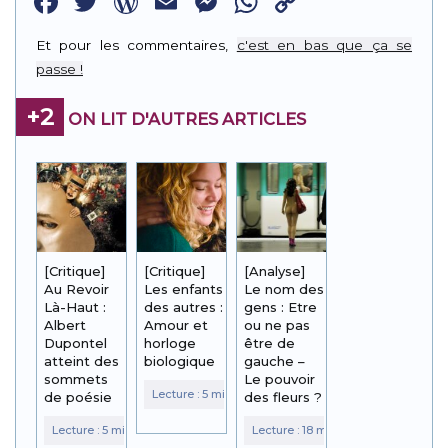
Facebook
Twitter
WordPress
Email
Messenger
WhatsApp
Copy
Link
Et pour les commentaires,
c'est en bas que ça se
passe !
+2
ON LIT D'AUTRES ARTICLES
[Critique]
[Critique]
[Analyse]
Au Revoir
Les enfants
Le nom des
Là-Haut :
des autres :
gens : Etre
Albert
Amour et
ou ne pas
Dupontel
horloge
être de
atteint des
biologique
gauche –
sommets
Le pouvoir
de poésie
des fleurs ?