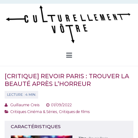
Aller
au
contenu
Culturellement Vôtre
Webzine Culturel
[CRITIQUE] REVOIR PARIS : TROUVER LA
BEAUTÉ APRÈS L’HORREUR
Guillaume Creis
01/09/2022
Critiques Cinéma & Séries
,
Critiques de films
CARACTÉRISTIQUES