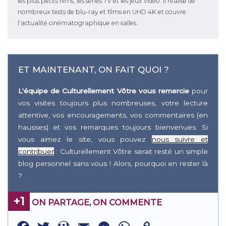
les plus petits films, les séries TV et les jeux vidéo. Il réalise de
nombreux tests de blu-ray et films en UHD 4K et couvre
l'actualité cinématographique en salles.
ET MAINTENANT, ON FAIT QUOI ?
L'équipe de Culturellement Vôtre vous remercie
pour
vos visites toujours plus nombreuses, votre lecture
attentive, vos encouragements, vos commentaires (en
hausses) et vos remarques toujours bienvenues. Si
vous aimez le site, vous pouvez
nous suivre et
contribuer
: Culturellement Vôtre serait resté un simple
blog personnel sans vous ! Alors, pourquoi en rester là
?
+1
ON PARTAGE, ON COMMENTE