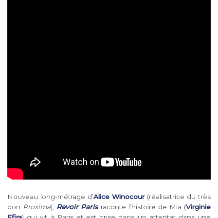
Nouveau long-métrage d’
Alice Winocour
(réalisatrice du très
bon
Proxima
),
Revoir Paris
raconte l’histoire de Mia (
Virginie
Efira
) qui vit à Paris et est prise dans un attentat dans une