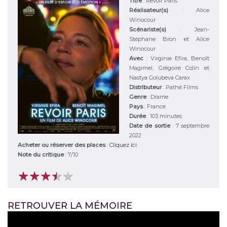
Titre
:
Revoir Paris
Réalisateur(s)
:
Alice
Winocour
Scénariste(s)
:
Jean-
Stéphane Bron et Alice
Winocour
Avec
:
Virginie Efira, Benoît
Magimel, Grégoire Colin et
Nastya Golubeva Carax
Distributeur
:
Pathé Films
Genre
:
Drame
Pays
:
France
Durée
:
103 minutes
Date de sortie
: 7 septembre
2022
Acheter ou réserver des places
:
Cliquez ici
Note du critique
:
7
/
10
★
★
★
★
★
★
★
★
★
★
RETROUVER LA MÉMOIRE