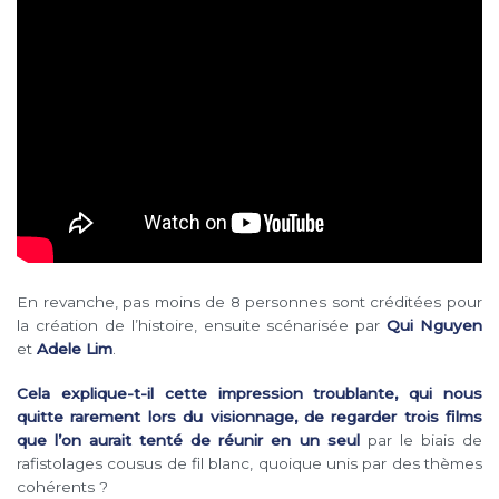
En revanche, pas moins de 8 personnes sont créditées pour
la création de l’histoire, ensuite scénarisée par
Qui Nguyen
et
Adele Lim
.
Cela explique-t-il cette impression troublante, qui nous
quitte rarement lors du visionnage, de regarder trois films
que l’on aurait tenté de réunir en un seul
par le biais de
rafistolages cousus de fil blanc, quoique unis par des thèmes
cohérents ?