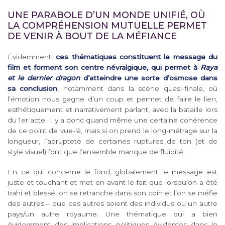
UNE PARABOLE D’UN MONDE UNIFIÉ, OÙ
LA COMPRÉHENSION MUTUELLE PERMET
DE VENIR À BOUT DE LA MÉFIANCE
Évidemment,
ces thématiques constituent le message du
film et forment son centre névralgique, qui permet à
Raya
et le dernier dragon
d’atteindre une sorte d’osmose dans
sa conclusion
, notamment dans la scène quasi-finale, où
l’émotion nous gagne d’un coup et permet de faire le lien,
esthétiquement et narrativement parlant, avec la bataille lors
du 1er acte. Il y a donc quand même une certaine cohérence
de ce point de vue-là, mais si on prend le long-métrage sur la
longueur, l’abrupteté de certaines ruptures de ton (et de
style visuel) font que l’ensemble manque de fluidité.
En ce qui concerne le fond, globalement le message est
juste et touchant et met en avant le fait que lorsqu’on a été
trahi et blessé, on se retranche dans son coin et l’on se méfie
des autres – que ces autres soient des individus ou un autre
pays/un autre royaume. Une thématique qui a bien
évidemment des implications politiques évidentes dans le