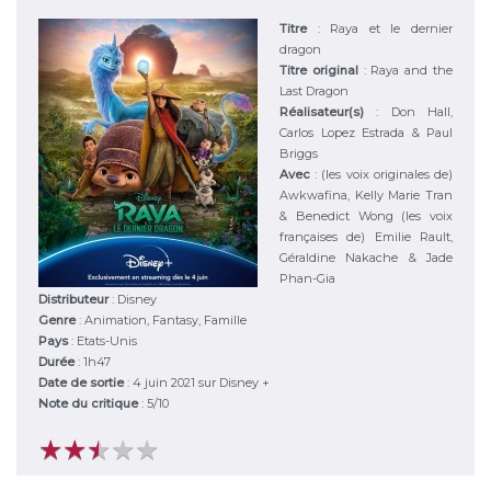
Titre
:
Raya et le dernier
dragon
Titre original
:
Raya and the
Last Dragon
Réalisateur(s)
:
Don Hall,
Carlos Lopez Estrada & Paul
Briggs
Avec
:
(les voix originales de)
Awkwafina, Kelly Marie Tran
& Benedict Wong (les voix
françaises de) Emilie Rault,
Géraldine Nakache & Jade
Phan-Gia
Distributeur
:
Disney
Genre
:
Animation, Fantasy, Famille
Pays
:
Etats-Unis
Durée
:
1h47
Date de sortie
: 4 juin 2021 sur Disney +
Note du critique
:
5
/
10
★
★
★
★
★
★
★
★
★
★