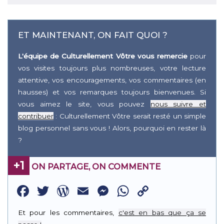
ET MAINTENANT, ON FAIT QUOI ?
L'équipe de Culturellement Vôtre vous remercie
pour
vos visites toujours plus nombreuses, votre lecture
attentive, vos encouragements, vos commentaires (en
hausses) et vos remarques toujours bienvenues. Si
vous aimez le site, vous pouvez
nous suivre et
contribuer
: Culturellement Vôtre serait resté un simple
blog personnel sans vous ! Alors, pourquoi en rester là
?
+1
ON PARTAGE, ON COMMENTE
Facebook
Twitter
WordPress
Email
Messenger
WhatsApp
Copy
Link
Et pour les commentaires,
c'est en bas que ça se