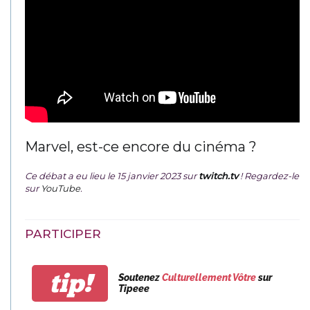
Marvel, est-ce encore du cinéma ?
Ce débat a eu lieu le 15 janvier 2023 sur
twitch.tv
! Regardez-le
sur
YouTube
.
PARTICIPER
tip!
Soutenez
Culturellement Vôtre
sur
Tipeee