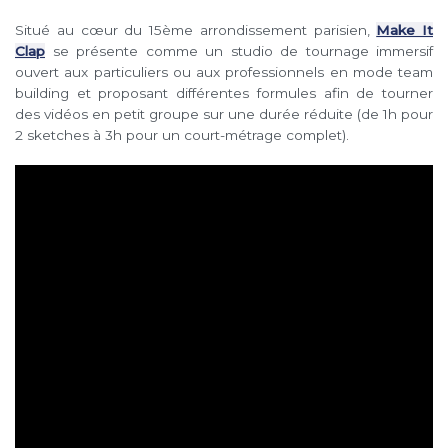
Situé au cœur du 15ème arrondissement parisien,
Make It
Clap
se présente comme un studio de tournage immersif
ouvert aux particuliers ou aux professionnels en mode team
building et proposant différentes formules afin de tourner
des vidéos en petit groupe sur une durée réduite (de 1h pour
2 sketches à 3h pour un court-métrage complet).