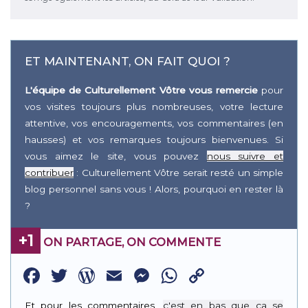
ET MAINTENANT, ON FAIT QUOI ?
L'équipe de Culturellement Vôtre vous remercie
pour
vos visites toujours plus nombreuses, votre lecture
attentive, vos encouragements, vos commentaires (en
hausses) et vos remarques toujours bienvenues. Si
vous aimez le site, vous pouvez
nous suivre et
contribuer
: Culturellement Vôtre serait resté un simple
blog personnel sans vous ! Alors, pourquoi en rester là
?
+1
ON PARTAGE, ON COMMENTE
Facebook
Twitter
WordPress
Email
Messenger
WhatsApp
Copy
Link
Et pour les commentaires,
c'est en bas que ça se