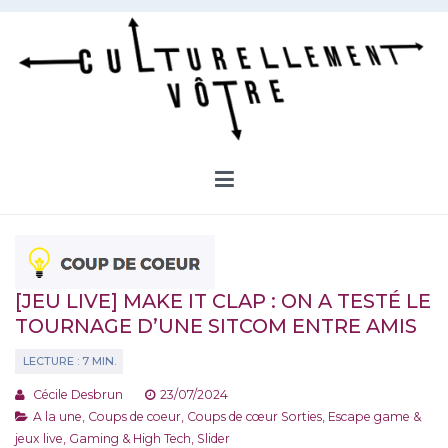
Aller
au
contenu
Culturellement Vôtre
Webzine Culturel
[JEU LIVE] MAKE IT CLAP : ON A TESTÉ LE
TOURNAGE D’UNE SITCOM ENTRE AMIS
Cécile Desbrun
23/07/2024
A la une
,
Coups de coeur
,
Coups de cœur Sorties
,
Escape game &
jeux live
,
Gaming & High Tech
,
Slider