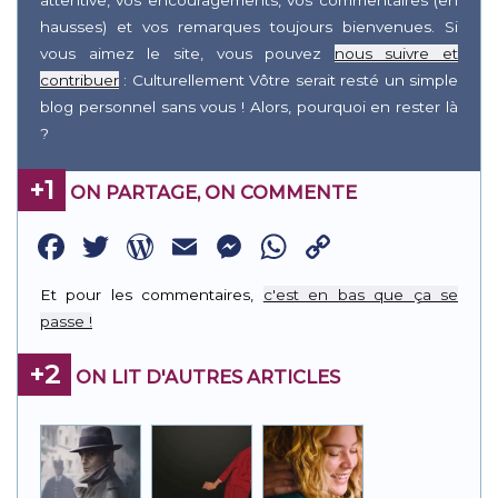
attentive, vos encouragements, vos commentaires (en
hausses) et vos remarques toujours bienvenues. Si
vous aimez le site, vous pouvez
nous suivre et
contribuer
: Culturellement Vôtre serait resté un simple
blog personnel sans vous ! Alors, pourquoi en rester là
?
+1
ON PARTAGE, ON COMMENTE
Facebook
Twitter
WordPress
Email
Messenger
WhatsApp
Copy
Link
Et pour les commentaires,
c'est en bas que ça se
passe !
+2
ON LIT D'AUTRES ARTICLES