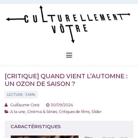
Aller
au
contenu
Culturellement Vôtre
Webzine Culturel
[CRITIQUE] QUAND VIENT L’AUTOMNE :
UN OZON DE SAISON ?
Guillaume Creis
30/09/2024
A la une
,
Cinéma & Séries
,
Critiques de films
,
Slider
CARACTÉRISTIQUES