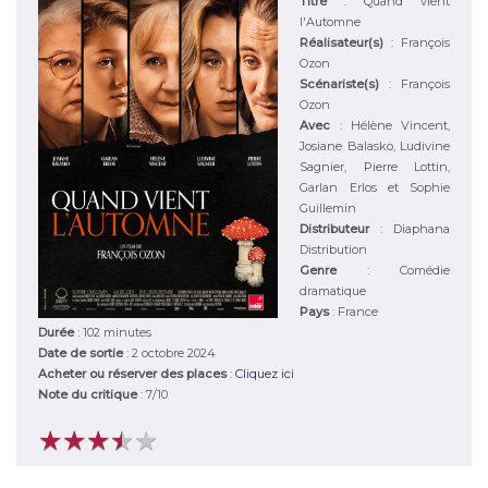
Titre
:
Quand vient
l'Automne
Réalisateur(s)
:
François
Ozon
Scénariste(s)
:
François
Ozon
Avec
:
Hélène Vincent,
Josiane Balasko, Ludivine
Sagnier, Pierre Lottin,
Garlan Erlos et Sophie
Guillemin
Distributeur
:
Diaphana
Distribution
Genre
:
Comédie
dramatique
Pays
:
France
Durée
:
102 minutes
Date de sortie
: 2 octobre 2024
Acheter ou réserver des places
:
Cliquez ici
Note du critique
:
7
/
10
★
★
★
★
★
★
★
★
★
★