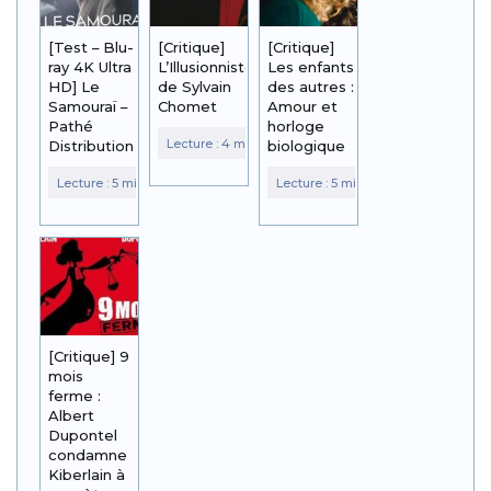
[Test – Blu-
[Critique]
[Critique]
ray 4K Ultra
L’Illusionniste
Les enfants
HD] Le
de Sylvain
des autres :
Samouraï –
Chomet
Amour et
Pathé
horloge
Distribution
biologique
[Critique] 9
mois
ferme :
Albert
Dupontel
condamne
Kiberlain à