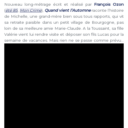
Nouveau long-métrage écrit et réalisé par
François Ozon
(
été 85
,
Mon Crime
),
Quand vient l’Automne
raconte l’histoire
de Michelle, une grand-mère bien sous tous rapports, qui vit
sa retraite paisible dans un petit village de Bourgogne, pas
loin de sa meilleure amie Marie-Claude. A la Toussaint, sa fille
Valérie vient lui rendre visite et déposer son fils Lucas pour la
semaine de vacances. Mais rien ne se passe comme prévu…