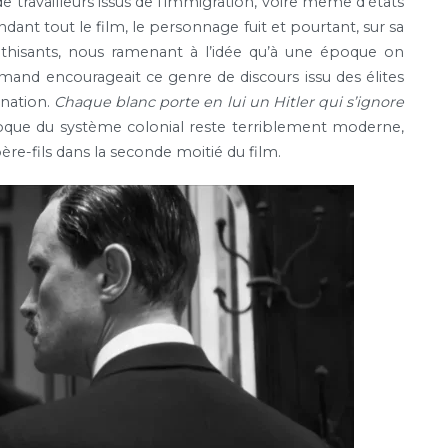
travailleurs issus de l’immigration, voire même d’états
dant tout le film, le personnage fuit et pourtant, sur sa
athisants, nous ramenant à l’idée qu’à une époque on
emand encourageait ce genre de discours issu des élites
ination.
Chaque blanc porte en lui un Hitler qui s’ignore
époque du système colonial reste terriblement moderne,
ère-fils dans la seconde moitié du film.