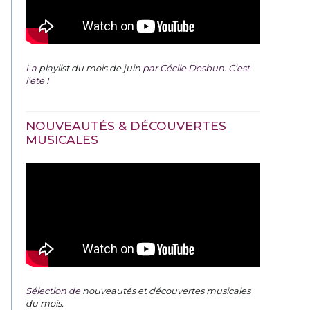
La
playlist du mois de juin
par Cécile Desbun. C’est
l’été !
NOUVEAUTÉS & DÉCOUVERTES
MUSICALES
Sélection de
nouveautés et découvertes musicales
du mois
.