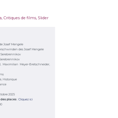
a
,
Critiques de films
,
Slider
 de Josef Mengele
erschwinden des Josef Mengele
ll Serebrennikov
l Serebrennikov
, Maximilian Meyer-Bretschneider,
lms
e, Historique
rance
octobre 2025
r des places
:
Cliquez ici
10