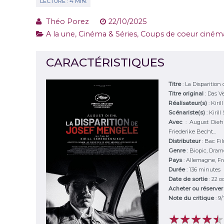
Théo Porez
22/10/2025
A la une
,
Cinéma & Séries
,
Coups de coeur ciném
CARACTÉRISTIQUES
Titre
:
La Disparition
Titre original
:
Das V
Réalisateur(s)
:
Kiri
Scénariste(s)
:
Kiril
Avec
:
August Diehl
Friederike Becht...
Distributeur
:
Bac Fi
Genre
:
Biopic, Dram
Pays
:
Allemagne, F
Durée
:
136 minutes
Date de sortie
: 22 
Acheter ou réserve
Note du critique
:
9
/
★
★
★
★
★
★
★
★
★
★