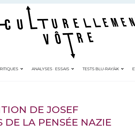
Culturellement Vôtre
Webzine Culturel
RITIQUES
ANALYSES · ESSAIS
TESTS BLU-RAY/4K
E
ITION DE JOSEF
S DE LA PENSÉE NAZIE