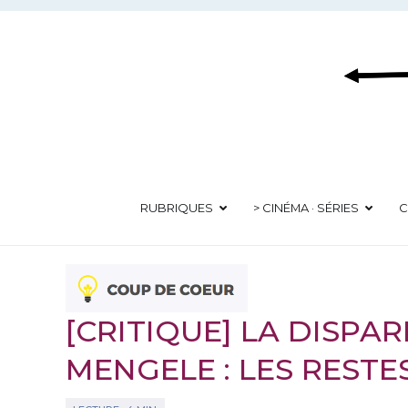
Aller
au
contenu
RUBRIQUES
> CINÉMA · SÉRIES
C
[CRITIQUE] LA DISPAR
MENGELE : LES RESTE