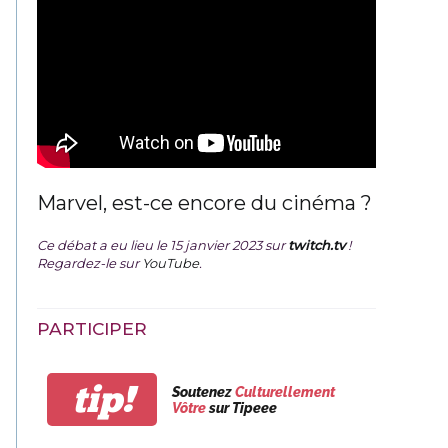
Marvel, est-ce encore du cinéma ?
Ce débat a eu lieu le 15 janvier 2023 sur
twitch.tv
!
Regardez-le sur
YouTube
.
PARTICIPER
tip!
Soutenez
Culturellement
Vôtre
sur Tipeee