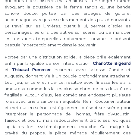
quelques effets discrets mais maîtrisés : une légère fumée
évoquant la poussière de la ferme tandis qu’une bande
sonore douce, portée par des arpèges de guitare,
accompagne avec justesse les moments les plus émouvants.
Le travail sur les lumières, quant à lui, permet d’isoler les
personnages les uns des autres sur scène, ou de marquer
les transitions temporelles, notamment lorsque le présent
bascule imperceptiblement dans le souvenir.
Portée par une distribution solide, la pièce brille également
enfin par la qualité de son interprétation.
Charlotte Bigeard
et
Thibaud Pommier
incarnent avec justesse Camille et
Augustin, donnant vie à un couple profondément attachant.
Leur jeu, sincère et nuancé, restitue avec finesse les élans
amoureux comme les failles plus sombres de ces deux êtres
fragilisés. Autour d’eux, les comédiens endossent plusieurs
rôles avec une aisance remarquable. Rémi Couturier, auteur
et metteur en scène, est également présent sur scène pour
interpréter le personnage de Thomas, frère d’Augustin.
Taiseux et bourru mais redoutablement drôle, ses répliques
lapidaires font systématiquement mouche. Car malgré la
gravité du propos, la pièce ménage régulièrement des