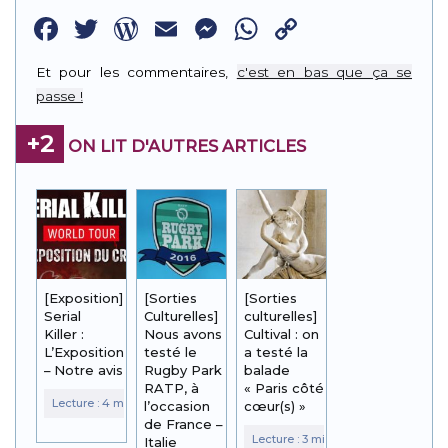
Facebook
Twitter
WordPress
Email
Messenger
WhatsApp
Copy
Link
Et pour les commentaires,
c'est en bas que ça se
passe !
+2
ON LIT D'AUTRES ARTICLES
[Exposition]
[Sorties
[Sorties
Serial
Culturelles]
culturelles]
Killer :
Nous avons
Cultival : on
L’Exposition
testé le
a testé la
– Notre avis
Rugby Park
balade
RATP, à
« Paris côté
l’occasion
cœur(s) »
de France –
Italie