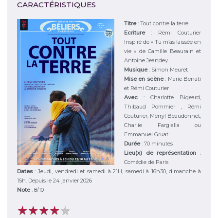
CARACTÉRISTIQUES
Titre
:
Tout contre la terre
Ecriture
:
Rémi Couturier
Inspiré de « Tu m’as laissée en
vie » de Camille Beaurain et
Antoine Jeandey
Musique
:
Simon Meuret
Mise en scène
:
Marie Benati
et Rémi Couturier
Avec
:
Charlotte Bigeard,
Thibaud Pommier , Rémi
Couturier, Merryl Beaudonnet,
Charlie Fargialla ou
Emmanuel Gruat
Durée
:
70 minutes
Lieu(x) de représentation
:
Comédie de Paris
Dates
: Jeudi, vendredi et samedi à 21H, samedi à 16h30, dimanche à
15h. Depuis le 24 janvier 2026
Note
:
8
/
10
★
★
★
★
★
★
★
★
★
★