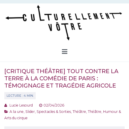
Aller
au
contenu
Culturellement Vôtre
Webzine Culturel
[CRITIQUE THÉÂTRE] TOUT CONTRE LA
TERRE À LA COMÉDIE DE PARIS :
TÉMOIGNAGE ET TRAGÉDIE AGRICOLE
Lucie Lesourd
02/04/2026
A la une
,
Slider
,
Spectacles & Sorties
,
Théâtre
,
Théâtre, Humour &
Arts du cirque