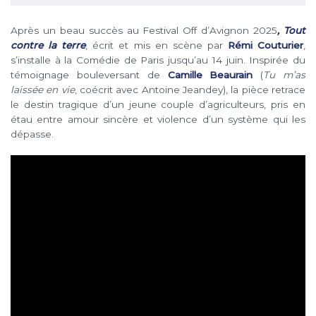
Après un beau succès au Festival Off d’Avignon 2025
, Tout
contre la terre
, écrit et mis en scène par
Rémi Couturier
,
s’installe à la Comédie de Paris jusqu’au 14 juin. Inspirée du
témoignage bouleversant de
Camille Beaurain
(
Tu m’as
laissée en vie
, coécrit avec Antoine Jeandey), la pièce retrace
le destin tragique d’un jeune couple d’agriculteurs, pris en
étau entre amour sincère et violence d’un système qui les
dépasse.