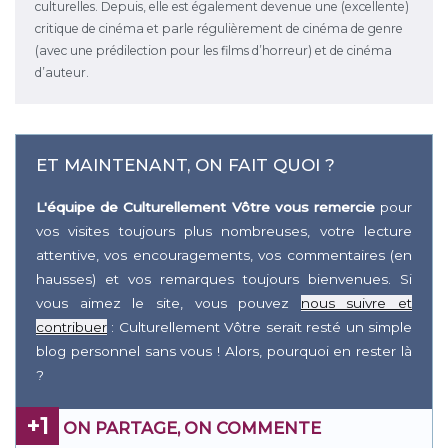
culturelles. Depuis, elle est également devenue une (excellente)
critique de cinéma et parle régulièrement de cinéma de genre
(avec une prédilection pour les films d’horreur) et de cinéma
d’auteur.
ET MAINTENANT, ON FAIT QUOI ?
L'équipe de Culturellement Vôtre vous remercie
pour
vos visites toujours plus nombreuses, votre lecture
attentive, vos encouragements, vos commentaires (en
hausses) et vos remarques toujours bienvenues. Si
vous aimez le site, vous pouvez
nous suivre et
contribuer
: Culturellement Vôtre serait resté un simple
blog personnel sans vous ! Alors, pourquoi en rester là
?
+1
ON PARTAGE, ON COMMENTE