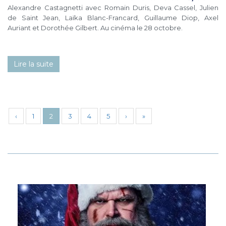
Alexandre Castagnetti avec Romain Duris, Deva Cassel, Julien
de Saint Jean, Laïka Blanc-Francard, Guillaume Diop, Axel
Auriant et Dorothée Gilbert. Au cinéma le 28 octobre.
Lire la suite
‹
1
2
3
4
5
›
»