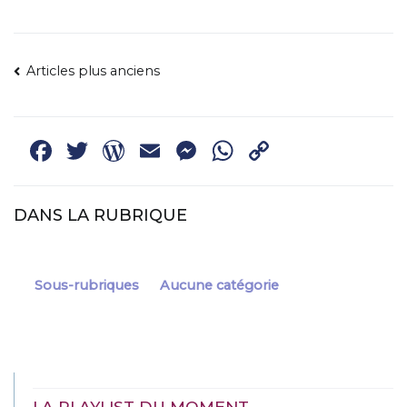
NAVIGATION
Articles plus anciens
DES
ARTICLES
Facebook
Twitter
WordPress
Email
Messenger
WhatsApp
Copy
Link
DANS LA RUBRIQUE
Sous-rubriques
Aucune catégorie
LA PLAYLIST DU MOMENT