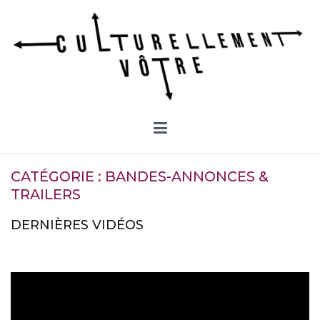
Aller
au
contenu
Culturellement Vôtre
Webzine Culturel
CATÉGORIE :
BANDES-ANNONCES &
TRAILERS
DERNIÈRES VIDÉOS