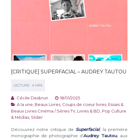
[CRITIQUE] SUPERFACIAL – AUDREY TAUTOU
Cécile Desbrun
18/01/2025
A la une
,
Beaux Livres
,
Coups de coeur livres
,
Essais &
Beaux Livres Cinéma / Séries TV
,
Livres & BD
,
Pop Culture
& Médias
,
Slider
Découvrez notre critique de
Superfacial
, la première
monographie de photographie d’
Audrey Tautou
, aux