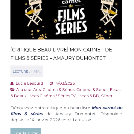
[CRITIQUE BEAU LIVRE] MON CARNET DE
FILMS & SÉRIES – AMAURY DUMONTET
Lucie Lesourd
14/03/2026
A la une
,
Arts, Cinéma & Séries
,
Cinéma & Séries
,
Essais
& Beaux Livres Cinéma / Séries TV
,
Livres & BD
,
Slider
Découvrez notre critique du beau livre
Mon carnet de
films & séries
de Amaury Dumontet. Disponible
depuis le 14 janvier 2026 chez Larousse
Lire la suite