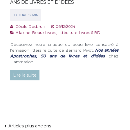
ANS DE LIVRES ET D’IDÉES
Cécile Desbrun
06/12/2024
A la une
,
Beaux Livres
,
Littérature
,
Livres & BD
Découvrez notre critique du beau livre consacré à
l’émission littéraire culte de Bernard Pivot,
Nos années
Apostrophes, 50 ans de livres et d’idées
chez
Flammarion.
Lire la suite
NAVIGATION
Articles plus anciens