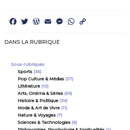
DES
ARTICLES
Facebook
Twitter
WordPress
Email
Messenger
WhatsApp
Copy
Link
DANS LA RUBRIQUE
Sous-rubriques
Sports
(36)
Pop Culture & Médias
(57)
Littérature
(10)
Arts, Cinéma & Séries
(69)
Histoire & Politique
(34)
Mode & Art de Vivre
(11)
Nature & Voyages
(7)
Sciences & Technologies
(9)
Philosophies, Psychologie & Spiritualités
(4)