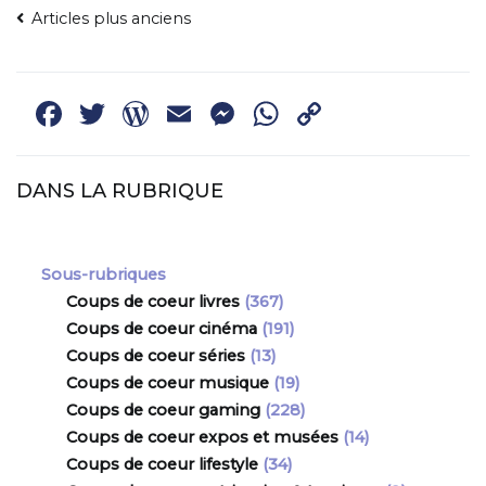
NAVIGATION
Articles plus anciens
DES
ARTICLES
Facebook
Twitter
WordPress
Email
Messenger
WhatsApp
Copy
Link
DANS LA RUBRIQUE
Sous-rubriques
Coups de coeur livres
(367)
Coups de coeur cinéma
(191)
Coups de coeur séries
(13)
Coups de coeur musique
(19)
Coups de coeur gaming
(228)
Coups de coeur expos et musées
(14)
Coups de coeur lifestyle
(34)