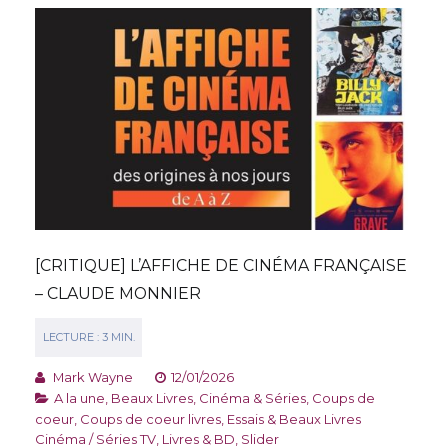
[CRITIQUE] L’AFFICHE DE CINÉMA FRANÇAISE
– CLAUDE MONNIER
Mark Wayne
12/01/2026
A la une
,
Beaux Livres
,
Cinéma & Séries
,
Coups de
coeur
,
Coups de coeur livres
,
Essais & Beaux Livres
Cinéma / Séries TV
,
Livres & BD
,
Slider