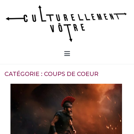
Aller
au
contenu
Culturellement Vôtre
Webzine Culturel
CATÉGORIE :
COUPS DE COEUR