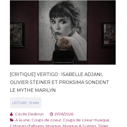
[CRITIQUE] VERTIGO : ISABELLE ADJANI,
OLIVIER STEINER ET PROKSIMA SONDENT
LE MYTHE MARILYN
Cécile Desbrun
21/06/2026
A la une
,
Coups de coeur
,
Coups de coeur musique
,
Critiques d'albums
,
Musique
,
Musique & Scènes
,
Slider