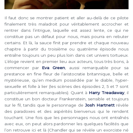
Il faut donc se montrer patient et aller au-delà de ce pilote
finalement très maladroit pour véritablement accrocher et
rentrer dans l’intrigue, laquelle est assez lente, ce qui ne
constitue pas un défaut pour nous, mais pourra en rebuter
certains. Et là, la sauce finit par prendre et chaque nouveau
chapitre à partir du troisième ou quatrième épisode nous
entraîne toujours un peu plus loin dans cet univers tortueux.
L’éloge revient en premier lieu aux acteurs, tous très bons, à
commencer par
Eva Green
, aussi remarquable pour sa
prestance en fine fleur de l’aristocratie britannique, belle et
mystérieuse, qu’en medium possédée par le diable, hyper-
sexuelle et folle à lier (les scènes des épisodes 2, 5 et 7 sont
particulièrement remarquables). Quant à
Harry Treadaway
, il
constitue un bon docteur Frankenstein, sensible et toujours
sur le fil, tandis que le personnage de
Josh Hartnett
révèle
des paradoxes et des aspérités bienvenus qui le rendent
touchant. Une fois que les personnages nous ont entraînés
avec eux, on peut alors pardonner les quelques facilités que
l’on retrouve ici et là (Chandler qui se révèle un exorciste né