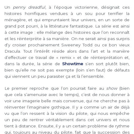
Un
penny dreadful
, à l’époque victorienne, désignait ces
histoires horrifiques vendues à un sou pour terrifier la
ménagère, et qui empruntaient leur univers, en un sorte de
grand pot pourri, à la littérature fantastique. La série est ainsi
à cette image : elle mélange des histoires que l’on reconnaît
et les réinterprète à sa manière. On ne serait ainsi pas surpris
d’y croiser prochainement Sweeney Todd ou ce bon vieux
Dracula. Tout l’intérêt réside alors dans l’art et la manière
d’effectuer ce travail de « remix » et de réinterprétation et,
dans la durée, la série de
Showtime
s’en sort plutôt bien,
bien qu’elle ne soit pas exempte (loin s’en faut) de défauts
qui viennent un peu parasiter ça et là l’ensemble.
Le premier reproche que l’on pourrait faire au
show
(bien
que cela s’amenuise avec le temps), c’est de nous donner à
voir une imagerie belle mais convenue, qui ne cherche pas à
réinventer l’imaginaire gothique. Il y a comme un air de déjà
vu que l’on ressent à la vision du pilote, qui nous empêche
un peu de rentrer véritablement dans cet univers et nous
tient à distance. Ensuite, il y a un certain problème de rythme
qui, toujours au niveau du pilote, fait que la succession des