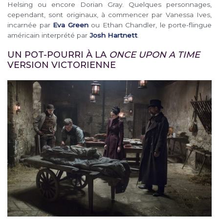
Helsing ou encore Dorian Gray. Quelques personnages,
cependant, sont originaux, à commencer par Vanessa Ives,
incarnée par
Eva Green
ou Ethan Chandler, le porte-flingue
américain interprété par
Josh Hartnett
.
UN POT-POURRI À LA
ONCE UPON A TIME
VERSION VICTORIENNE