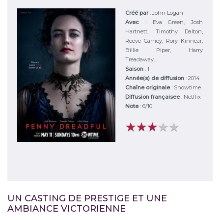
Créé par
:
John Logan
Avec
:
Eva Green, Josh
Hartnett, Timothy Dalton,
Reeve Carney, Rory Kinnear,
Billie Piper, Harry
Treadaway...
Saison
:
1
Année(s) de diffusion
: 2014
Chaîne originale
:
Showtime
Diffusion françaisee
: Netflix
Note
:
6
/
10
★
★
★
★
★
★
★
★
★
★
UN CASTING DE PRESTIGE ET UNE
AMBIANCE VICTORIENNE