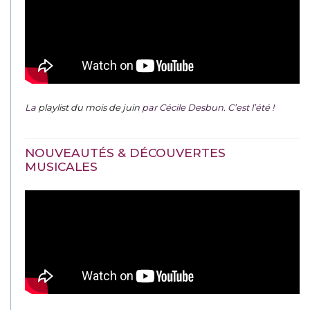
La
playlist du mois de juin
par Cécile Desbun. C’est l’été !
NOUVEAUTÉS & DÉCOUVERTES
MUSICALES