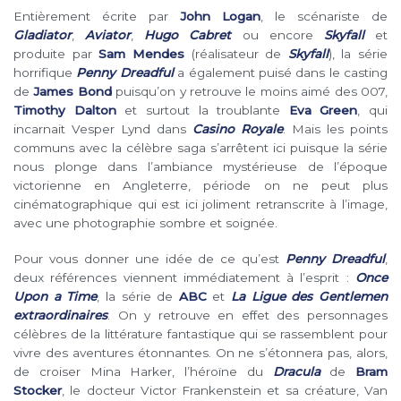
Entièrement écrite par
John Logan
, le scénariste de
Gladiator
,
Aviator
,
Hugo Cabret
ou encore
Skyfall
et
produite par
Sam Mendes
(réalisateur de
Skyfall
), la série
horrifique
Penny Dreadful
a également puisé dans le casting
de
James Bond
puisqu’on y retrouve le moins aimé des 007,
Timothy Dalton
et surtout la troublante
Eva Green
, qui
incarnait Vesper Lynd dans
Casino Royale
. Mais les points
communs avec la célèbre saga s’arrêtent ici puisque la série
nous plonge dans l’ambiance mystérieuse de l’époque
victorienne en Angleterre, période on ne peut plus
cinématographique qui est ici joliment retranscrite à l’image,
avec une photographie sombre et soignée.
Pour vous donner une idée de ce qu’est
Penny Dreadful
,
deux références viennent immédiatement à l’esprit :
Once
Upon a Time
, la série de
ABC
et
La Ligue des Gentlemen
extraordinaires
. On y retrouve en effet des personnages
célèbres de la littérature fantastique qui se rassemblent pour
vivre des aventures étonnantes. On ne s’étonnera pas, alors,
de croiser Mina Harker, l’héroïne du
Dracula
de
Bram
Stocker
, le docteur Victor Frankenstein et sa créature, Van