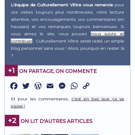
L'équipe de Culturellement Vôtre vous remercie
pour
vos visites toujours plus nombreuses, votre lecture
attentive, vos encouragements, vos commentaires (en
hausses) et vos remarques toujours bienvenues. Si
vous aimez le site, vous pouvez
nous suivre et
contribuer
: Culturellement Vôtre serait resté un simple
blog personnel sans vous ! Alors, pourquoi en rester là
?
+1
ON PARTAGE, ON COMMENTE
Facebook
Twitter
WordPress
Email
Messenger
WhatsApp
Copy
Link
Et pour les commentaires,
c'est en bas que ça se
passe !
+2
ON LIT D'AUTRES ARTICLES