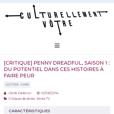
Aller
au
contenu
Culturellement Vôtre
Webzine Culturel
[CRITIQUE] PENNY DREADFUL, SAISON 1 :
DU POTENTIEL DANS CES HISTOIRES À
FAIRE PEUR
Cécile Desbrun
02/08/2014
Critiques de séries
,
Séries TV
CARACTÉRISTIQUES